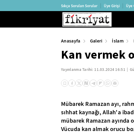
Sıkça Sorulan Sorular
Üye Girişi
Üye 
Anasayfa
Galeri
İslam
Kan vermek o
Yayınlanma Tarihi:
11.03.2024 16:51
Gü
Mübarek Ramazan ayı, rahme
sıhhat kaynağı, Allah'a ibade
mübarek Ramazan ayında o
Vücuda kan almak orucu boza