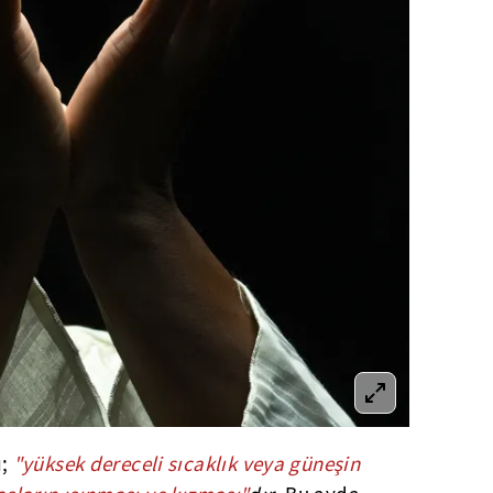
;
"yüksek dereceli sıcaklık veya güneşin