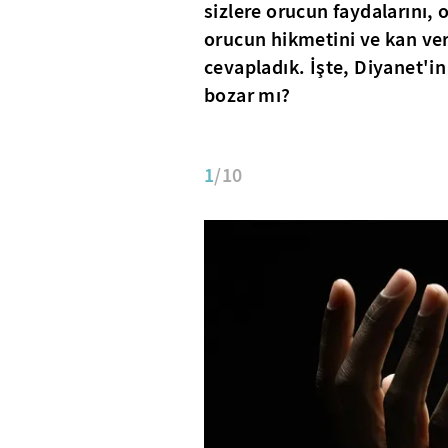
sizlere orucun faydalarını,
orucun hikmetini ve kan ve
cevapladık. İşte, Diyanet'i
bozar mı?
1
/10