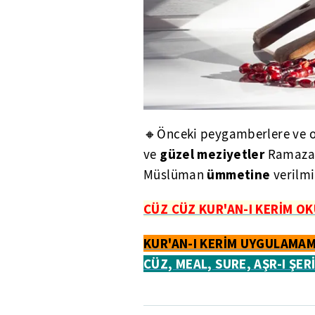
🔸Önceki peygamberlere ve o
güzel meziyetler
ve
Ramazan
ümmetine
Müslüman
verilmi
CÜZ CÜZ KUR'AN-I KERİM OK
KUR'AN-I KERİM UYGULAMAM
CÜZ, MEAL, SURE, AŞR-I ŞER