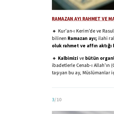
RAMAZAN AYI RAHMET VE MA
🔸 Kur'an-ı Kerim'de ve Rasu
Ramazan ayı;
bilinen
ilahi r
oluk rahmet ve affın aktığı b
Kalbimizi
bütün organl
🔸
ve
ibadetlerle Cenab-ı Allah'ın 
taşıyan bu ay, Müslümanlar i
3
/10