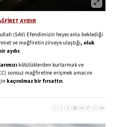
ĞFİRET AYIDIR
lullah (SAV) Efendimizin heyecanla beklediği
, oluk
ahmet ve mağfiretin zirveye ulaştığı
ir aydır.
arımızı
kötülüklerden kurtarmak ve
(CC) sonsuz mağfiretine erişmek amacını
kaçınılmaz bir fırsattır.
çin