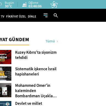
Bugün
Öğlene
30°C
03:46:04
 TV
FİKRİYAT ÖZEL
DİNLE
İYAT GÜNDEM
Tümü
Kuzey Kıbrıs'ta siyonizm
tehdidi
Sistematik işkence İsrail
hapishaneleri
Mohammed Omer'in
kaleminden
Bombardıman Uçakları
ve Tanklar Arasında
Devlet ve millet