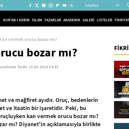
Ol
KUR'AN-I KERİM
İSLAM
YAZARLAR
AKADEMİK
GALERİ
LİSTELER
FİKRİYAT
Kan vermek orucu bozar mı?
FİKR
rucu bozar mı?
ncelleme Tarihi:
13.03.2024 14:32
t ve mağfiret ayıdır. Oruç, bedenlerin
t ve itaatin bir işaretidir. Peki, bu
ruçluyken kan vermek orucu bozar mı?
r mı? Diyanet'in açıklamasıyla birlikte