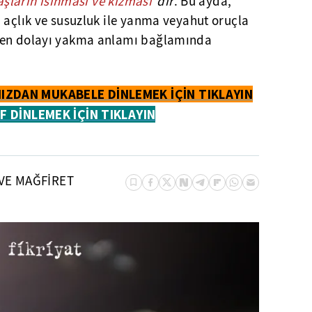
taşların ısınması ve kızması"
dır
. Bu ayda,
 açlık ve susuzluk ile yanma veyahut oruçla
den dolayı yakma anlamı bağlamında
IZDAN MUKABELE DİNLEMEK İÇİN TIKLAYIN
İF DİNLEMEK İÇİN TIKLAYIN
VE MAĞFİRET