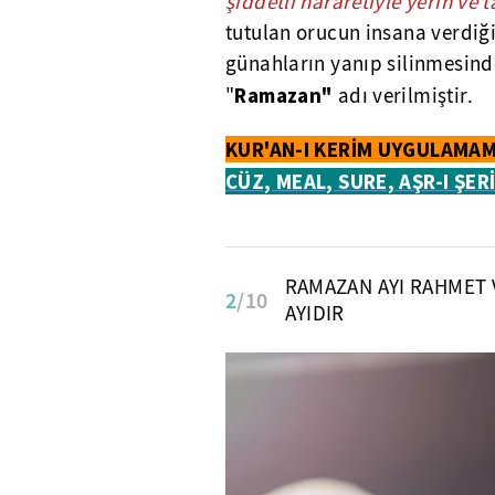
şiddetli hararetiyle yerin ve 
tutulan orucun insana verdiği
günahların yanıp silinmesin
Ramazan"
"
adı verilmiştir.
KUR'AN-I KERİM UYGULAMAM
CÜZ, MEAL, SURE, AŞR-I ŞER
RAMAZAN AYI RAHMET 
2
/10
AYIDIR