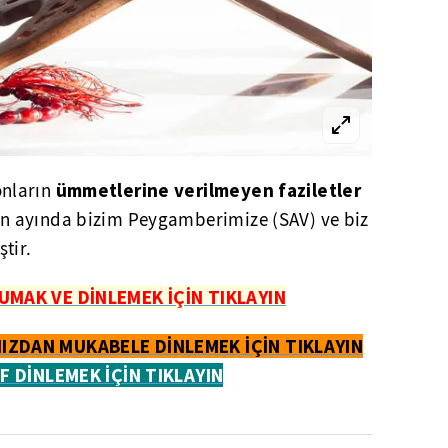
ümmetlerine verilmeyen faziletler
nların
 ayında bizim Peygamberimize (SAV) ve biz
ştir.
UMAK VE DİNLEMEK İÇİN TIKLAYIN
IZDAN MUKABELE DİNLEMEK İÇİN TIKLAYIN
İF DİNLEMEK İÇİN TIKLAYIN