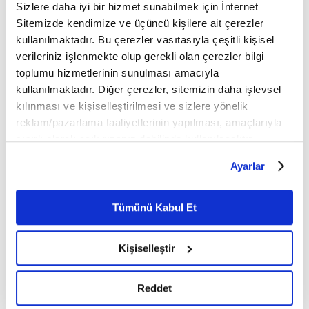
Sizlere daha iyi bir hizmet sunabilmek için İnternet
Sitemizde kendimize ve üçüncü kişilere ait çerezler
kullanılmaktadır. Bu çerezler vasıtasıyla çeşitli kişisel
8
/14
verileriniz işlenmekte olup gerekli olan çerezler bilgi
toplumu hizmetlerinin sunulması amacıyla
kullanılmaktadır. Diğer çerezler, sitemizin daha işlevsel
kılınması ve kişiselleştirilmesi ve sizlere yönelik
reklam/pazarlama faaliyetlerinin yapılması, amaçlarıyla
sınırlı olarak açık rızanız dahilinde kullanılacaktır.
Çerezlere ilişkin tercihlerinizi çerez paneli vasıtasıyla
Ayarlar
belirleyebilirsiniz. Çerezlere ilişkin detaylı bilgi için
Ayarlar butonuna tıklayabilir,
Çerez Bilgilendirme
Metnimizi ziyaret edebilirsiniz.
Tümünü Kabul Et
6698 sayılı Kişisel Verilerin Korunması Kanunu uyarınca
hazırlanmış olan İnternet Sitesi Aydınlatma Metnimizi
Kişiselleştir
okumak ve sitemizi ziyaretiniz kapsamında
gerçekleştirilen veri işleme faaliyetleri ile ilgili daha
detaylı bilgi almak için lütfen
tıklayınız.
Reddet