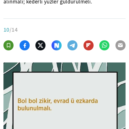
alınmalı; kederli yüzler güldürülmeli.
10
/14