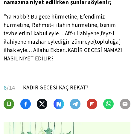
namazına niyet edilirken şunlar söylenir;
"Ya Rabbi! Bu gece hürmetine, Efendimiz
hürmetine, Rahmet-i ilahin hürmetine, benim
tevbelerimi kabul eyle... Aff-ı ilahiyene,feyz-i
ilahiyene mazhar eylediğin zümreye(topluluğa)
ilhak eyle... Allahu Ekber..KADİR GECESİ NAMAZI
NASIL NİYET EDİLİR?
6
/14
KADİR GECESİ KAÇ REKAT?