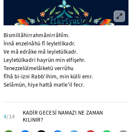
Bismillâhirrahmânirrâhîm.
İnnâ enzelnâhü fî leyletilkadr.
Ve mâ edrâke mâ leyletülkadr.
Leyletülkadri hayrün min elfişehr.
Tenezzelülmelâiketü verrûhu
fîhâ bi-izni Rabb'ihim, min külli emr.
Selâmün, hiye hattâ matle'il fecr.
KADİR GECESİ NAMAZI NE ZAMAN
4
/14
KILINIR?