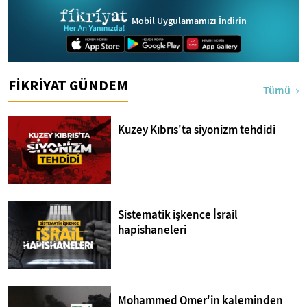
Mobil Uygulamamızı İndirin
FİKRİYAT GÜNDEM
Tümü
Kuzey Kıbrıs'ta siyonizm tehdidi
Sistematik işkence İsrail
hapishaneleri
Mohammed Omer'in kaleminden