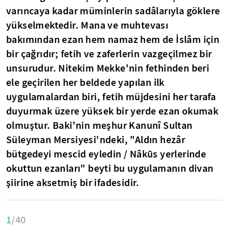
varıncaya kadar müminlerin sadâlarıyla göklere
yükselmektedir. Mana ve muhtevası
bakımından ezan hem namaz hem de İslâm için
bir çağrıdır; fetih ve zaferlerin vazgeçilmez bir
unsurudur. Nitekim Mekke'nin fethinden beri
ele geçirilen her beldede yapılan ilk
uygulamalardan biri, fetih müjdesini her tarafa
duyurmak üzere yüksek bir yerde ezan okumak
olmuştur. Baki'nin meşhur Kanunî Sultan
Süleyman Mersiyesi'ndeki, "Aldın hezâr
bütgedeyi mescid eyledin / Nâkūs yerlerinde
okuttun ezanları" beyti bu uygulamanın divan
şiirine aksetmiş bir ifadesidir.
1
/40