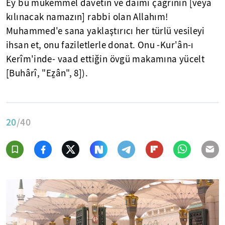
Ey bu mükemmel davetin ve daimî çağrının [veya
kılınacak namazın] rabbi olan Allahım!
Muhammed'e sana yaklaştırıcı her türlü vesileyi
ihsan et, onu faziletlerle donat. Onu -Kur'ân-ı
Kerîm'inde- vaad ettiğin övgü makamına yücelt
[Buhârî, "Eẕân", 8]).
20
/40