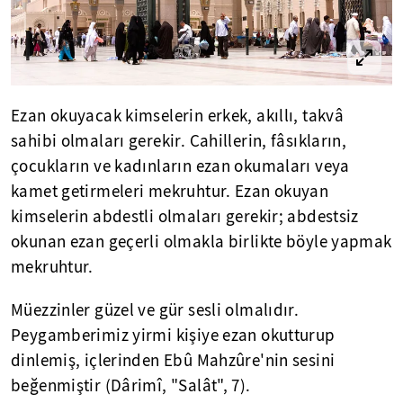
Ezan okuyacak kimselerin erkek, akıllı, takvâ
sahibi olmaları gerekir. Cahillerin, fâsıkların,
çocukların ve kadınların ezan okumaları veya
kamet getirmeleri mekruhtur. Ezan okuyan
kimselerin abdestli olmaları gerekir; abdestsiz
okunan ezan geçerli olmakla birlikte böyle yapmak
mekruhtur.
Müezzinler güzel ve gür sesli olmalıdır.
Peygamberimiz yirmi kişiye ezan okutturup
dinlemiş, içlerinden Ebû Mahzûre'nin sesini
beğenmiştir (Dârimî, "Salât", 7).