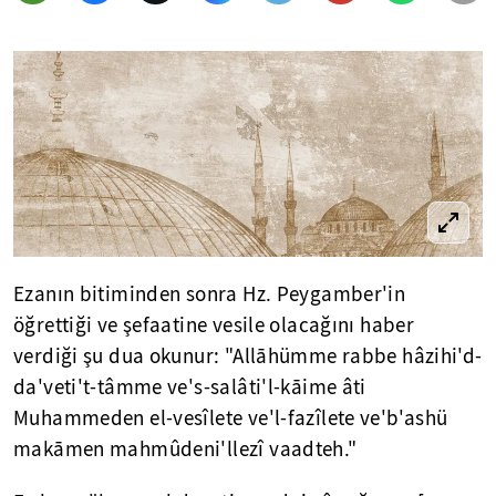
Ezanın bitiminden sonra Hz. Peygamber'in
öğrettiği ve şefaatine vesile olacağını haber
verdiği şu dua okunur: "Allāhümme rabbe hâzihi'd-
da'veti't-tâmme ve's-salâti'l-kāime âti
Muhammeden el-vesîlete ve'l-fazîlete ve'b'ashü
makāmen mahmûdeni'llezî vaadteh."