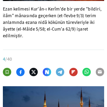
Ezan kelimesi Kur'ân-ı Kerîm'de bir yerde "bildiri,
ilâm" mânasında geçerken (et-Tevbe 9/3) terim
anlamında ezana nidâ kökünün türevleriyle iki
âyette (el-Mâide 5/58; el-Cum'a 62/9) işaret
edilmiştir.
4
/40