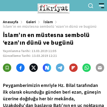
Anasayfa
Galeri
İslam
İslam’ın en müstesna sembolü ‘ezan’ın dünü ve bugünü
İslam’ın en müstesna sembolü
‘ezan’ın dünü ve bugünü
Yayınlanma Tarihi:
13.03.2019 11:05
Güncelleme Tarihi:
13.03.2019 12:21
Peygamberimizin emriyle Hz. Bilal tarafından
ilk olarak okunduğu günden beri ezan, güneşin
üzerine doğduğu her bir mekânda,
Uzakdoğu'dan başlayıp Batı'nın en uç noktasına