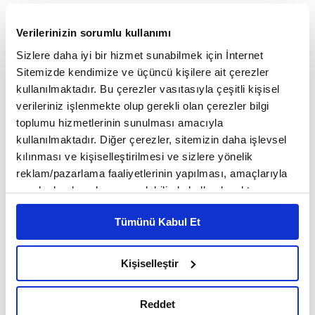
Verilerinizin sorumlu kullanımı
Sizlere daha iyi bir hizmet sunabilmek için İnternet
Sitemizde kendimize ve üçüncü kişilere ait çerezler
kullanılmaktadır. Bu çerezler vasıtasıyla çeşitli kişisel
verileriniz işlenmekte olup gerekli olan çerezler bilgi
toplumu hizmetlerinin sunulması amacıyla
kullanılmaktadır. Diğer çerezler, sitemizin daha işlevsel
kılınması ve kişiselleştirilmesi ve sizlere yönelik
Namaz Mekke döneminde farz kılındığı halde Hz.
reklam/pazarlama faaliyetlerinin yapılması, amaçlarıyla
sınırlı olarak açık rızanız dahilinde kullanılacaktır.
Peygamber'in Medine'ye gidişine kadar namaz
Çerezlere ilişkin tercihlerinizi çerez paneli vasıtasıyla
vakitlerini bildirmek için bir yol düşünülmemişti.
Tümünü Kabul Et
belirleyebilirsiniz. Çerezlere ilişkin detaylı bilgi için
Medine döneminde ise Müslümanlar başlangıçta
Ayarlar butonuna tıklayabilir,
Çerez Bilgilendirme
zaman zaman bir araya toplanıp namaz vakitlerini
Metnimizi ziyaret edebilirsiniz.
Kişiselleştir
gözetirlerdi. Bir süre namaz vakitlerinde
6698 sayılı Kişisel Verilerin Korunması Kanunu uyarınca
es-salâh es-salâh
sokaklarda "
" (namaza
hazırlanmış olan İnternet Sitesi Aydınlatma Metnimizi
Reddet
okumak ve sitemizi ziyaretiniz kapsamında
namaza!) diye çağrıda bulunulduysa da bu yeterli