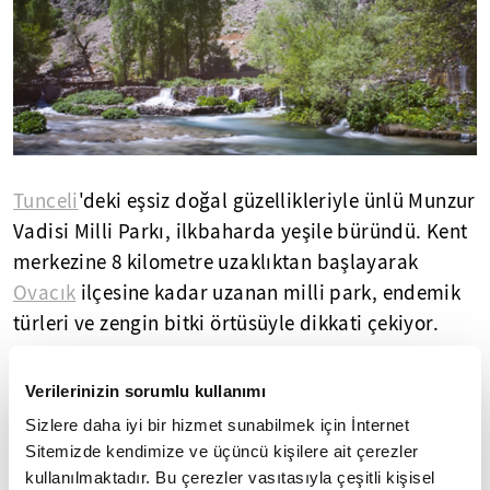
Tunceli
'deki eşsiz doğal güzellikleriyle ünlü Munzur
Vadisi Milli Parkı, ilkbaharda yeşile büründü. Kent
merkezine 8 kilometre uzaklıktan başlayarak
Ovacık
ilçesine kadar uzanan milli park, endemik
türleri ve zengin bitki örtüsüyle dikkati çekiyor.
Yaklaşık 42 bin hektarlık milli parkta, çok sayıda
Verilerinizin sorumlu kullanımı
memeli, kanatlı ve sürüngen türleri yaşıyor. Birçok
Sizlere daha iyi bir hizmet sunabilmek için İnternet
noktada şelalelerin de aktığı milli park, havaların
Sitemizde kendimize ve üçüncü kişilere ait çerezler
iyice ısınmasıyla yeşillenen ağaçlar ve bitkilerle
kullanılmaktadır. Bu çerezler vasıtasıyla çeşitli kişisel