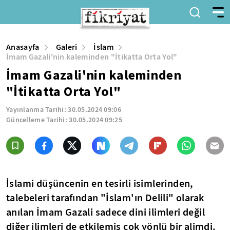
Anasayfa
Galeri
İslam
İmam Gazali'nin kaleminden "İtikatta Orta Yol"
İmam Gazali'nin kaleminden
"İtikatta Orta Yol"
Yayınlanma Tarihi:
30.05.2024 09:06
Güncelleme Tarihi:
30.05.2024 09:25
İslami düşüncenin en tesirli isimlerinden,
talebeleri tarafından "İslam'ın Delili" olarak
anılan İmam Gazali sadece dini ilimleri değil
diğer ilimleri de etkilemiş çok yönlü bir alimdi.