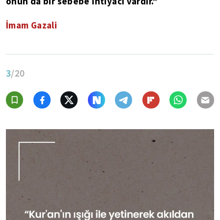
onun da bir sebebe ihtiyacı vardır."
İmam Gazali
3
/20