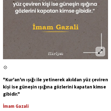
💠
"Kur'an'ın ışığı ile yetinerek akıldan yüz çeviren
kişi ise güneşin ışığına gözlerini kapatan kimse
gibidir."
İmam Gazali