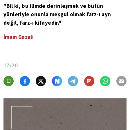
"Bil ki, bu ilimde derinleşmek ve bütün
yönleriyle onunla meşgul olmak farz-ı ayn
değil, farz-ı kifayedir."
İmam Gazali
17
/20