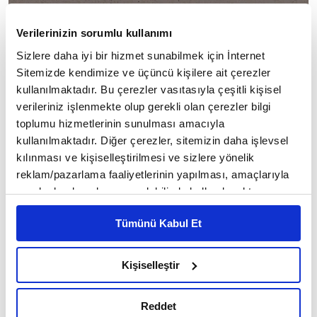
Verilerinizin sorumlu kullanımı
Sizlere daha iyi bir hizmet sunabilmek için İnternet
Sitemizde kendimize ve üçüncü kişilere ait çerezler
kullanılmaktadır. Bu çerezler vasıtasıyla çeşitli kişisel
verileriniz işlenmekte olup gerekli olan çerezler bilgi
toplumu hizmetlerinin sunulması amacıyla
kullanılmaktadır. Diğer çerezler, sitemizin daha işlevsel
💠
kılınması ve kişiselleştirilmesi ve sizlere yönelik
reklam/pazarlama faaliyetlerinin yapılması, amaçlarıyla
"Filozoflara gelince, onlar âlemin kadim
sınırlı olarak açık rızanız dahilinde kullanılacaktır.
olduğunu söylemişlerdir ki, bu imkânsızdır.
Çerezlere ilişkin tercihlerinizi çerez paneli vasıtasıyla
Çünkü fiilin kadim olması imkânsızdır."
Tümünü Kabul Et
belirleyebilirsiniz. Çerezlere ilişkin detaylı bilgi için
Ayarlar butonuna tıklayabilir,
Çerez Bilgilendirme
İmam Gazali
Metnimizi ziyaret edebilirsiniz.
Kişiselleştir
6698 sayılı Kişisel Verilerin Korunması Kanunu uyarınca
hazırlanmış olan İnternet Sitesi Aydınlatma Metnimizi
Reddet
okumak ve sitemizi ziyaretiniz kapsamında