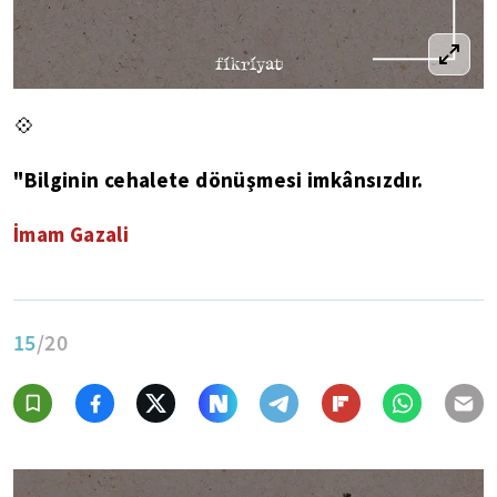
💠
"Bilginin cehalete dönüşmesi imkânsızdır.
İmam Gazali
15
/20