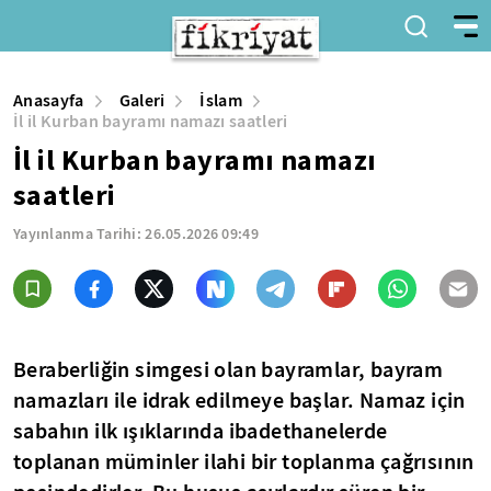
Anasayfa
Galeri
İslam
İl il Kurban bayramı namazı saatleri
İl il Kurban bayramı namazı
saatleri
Yayınlanma Tarihi:
26.05.2026 09:49
Beraberliğin simgesi olan bayramlar, bayram
namazları ile idrak edilmeye başlar. Namaz için
sabahın ilk ışıklarında ibadethanelerde
toplanan müminler ilahi bir toplanma çağrısının