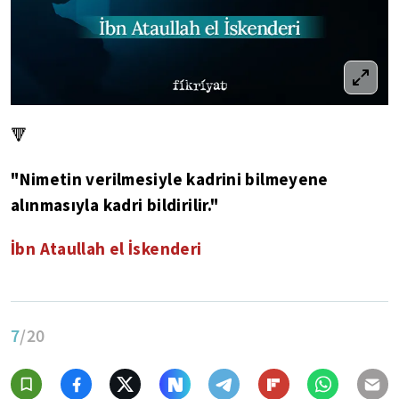
🔻
"Nimetin verilmesiyle kadrini bilmeyene
alınmasıyla kadri bildirilir."
İbn Ataullah el İskenderi
7
/20