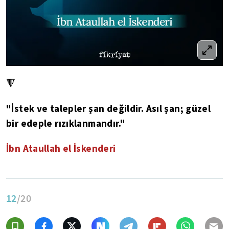
🔻
"İstek ve talepler şan değildir. Asıl şan; güzel
bir edeple rızıklanmandır."
İbn Ataullah el İskenderi
12
/20