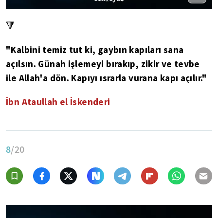
🔻
"Kalbini temiz tut ki, gaybın kapıları sana
açılsın. Günah işlemeyi bırakıp, zikir ve tevbe
ile Allah'a dön. Kapıyı ısrarla vurana kapı açılır."
İbn Ataullah el İskenderi
8
/20