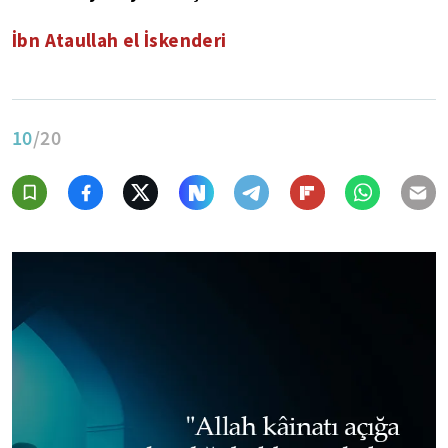
İbn Ataullah el İskenderi
10
/20