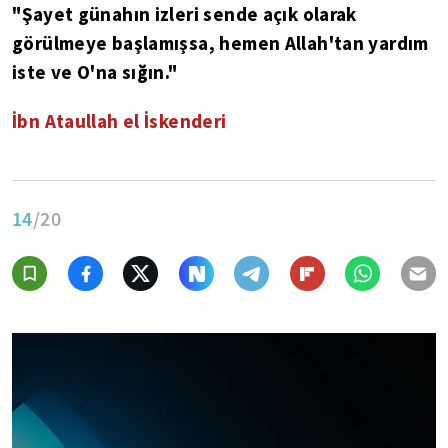
"Şayet günahın izleri sende açık olarak
görülmeye başlamışsa, hemen Allah'tan yardım
iste ve O'na sığın."
İbn Ataullah el İskenderi
14
/20