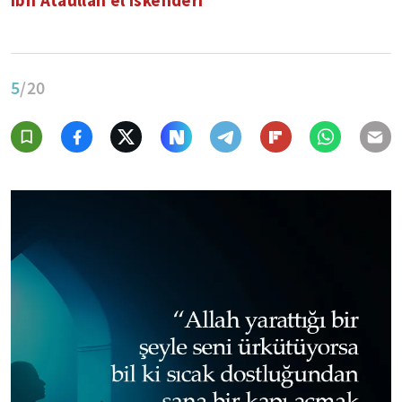
İbn Ataullah el İskenderi
5
/20