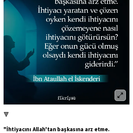
🔻
"İhtiyacını Allah'tan başkasına arz etme.