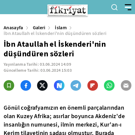
Anasayfa
Galeri
İslam
İbn Ataullah el İskenderi'nin düşündüren sözleri
İbn Ataullah el İskenderi'nin
düşündüren sözleri
Yayınlanma Tarihi:
03.06.2024 14:09
Güncelleme Tarihi:
03.06.2024 15:03
Gönül coğrafyamızın en önemli parçalarından
olan Kuzey Afrika; asırlar boyunca Akdeniz'de
insanlığın numunesi, ilmin merkezi, Kur'an-ı
Kerim tilavetinin sadası olmuştur. Burada