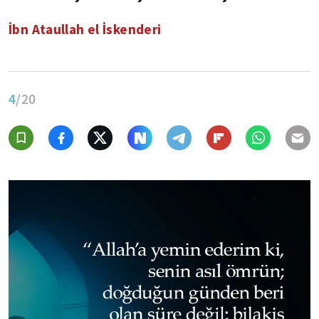
İbn Ataullah el İskenderi
4
/20