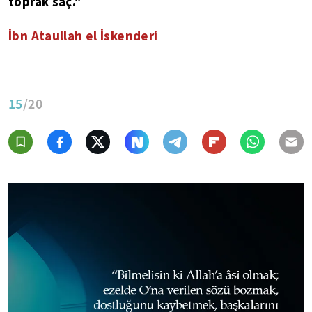
toprak saç."
İbn Ataullah el İskenderi
15
/20