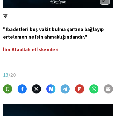
🔻
"İbadetleri boş vakit bulma şartına bağlayıp
ertelemen nefsin ahmaklığındandır."
İbn Ataullah el İskenderi
13
/20