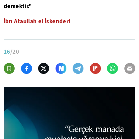
demektir."
İbn Ataullah el İskenderi
16
/20