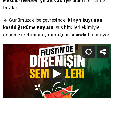
Mescid-i Nebevî'ye ait vakfiye alanı
içerisinde
bırakır.
iki ayrı kuyunun
🔸 Günümüzde ise çevresinde
kazıldığı Rûme Kuyusu
, süs bitkileri ekimiyle
alanda
deneme üretiminin yapıldığı bir
bulunuyor.