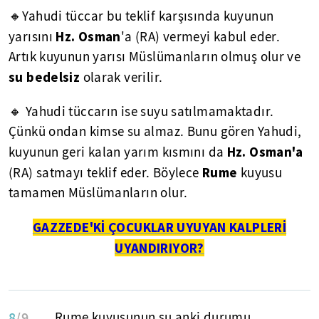
🔸Yahudi tüccar bu teklif karşısında kuyunun
Hz. Osman
yarısını
'a (RA) vermeyi kabul eder.
Artık kuyunun yarısı Müslümanların olmuş olur ve
su bedelsiz
olarak verilir.
🔸 Yahudi tüccarın ise suyu satılmamaktadır.
Çünkü ondan kimse su almaz. Bunu gören Yahudi,
Hz. Osman'a
kuyunun geri kalan yarım kısmını da
Rume
(RA) satmayı teklif eder. Böylece
kuyusu
tamamen Müslümanların olur.
GAZZEDE'Kİ ÇOCUKLAR UYUYAN KALPLERİ
UYANDIRIYOR?
8
/9
Rume kuyusunun şu anki durumu