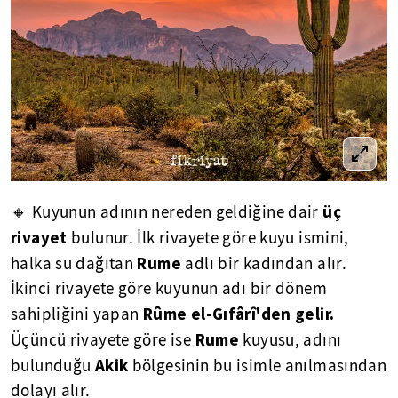
üç
🔸 Kuyunun adının nereden geldiğine dair
rivayet
bulunur. İlk rivayete göre kuyu ismini,
Rume
halka su dağıtan
adlı bir kadından alır.
İkinci rivayete göre kuyunun adı bir dönem
Rûme el-Gıfârî'den gelir.
sahipliğini yapan
Rume
Üçüncü rivayete göre ise
kuyusu, adını
Akik
bulunduğu
bölgesinin bu isimle anılmasından
dolayı alır.