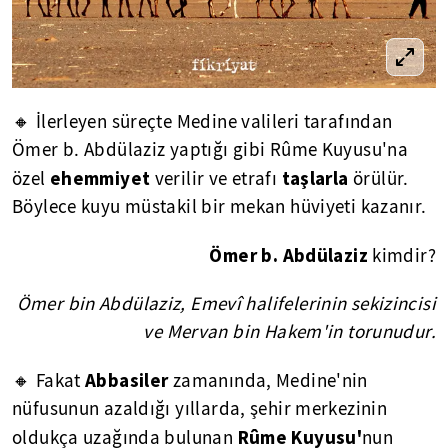
🔸 İlerleyen süreçte Medine valileri tarafından
Ömer b. Abdülaziz yaptığı gibi Rûme Kuyusu'na
ehemmiyet
taşlarla
özel
verilir ve etrafı
örülür.
Böylece kuyu müstakil bir mekan hüviyeti kazanır.
Ömer b. Abdülaziz
kimdir?
Ömer bin Abdülaziz, Emevî halifelerinin sekizincisi
ve Mervan bin Hakem'in torunudur.
Abbasiler
🔸 Fakat
zamanında, Medine'nin
nüfusunun azaldığı yıllarda, şehir merkezinin
Rûme Kuyusu'
oldukça uzağında bulunan
nun