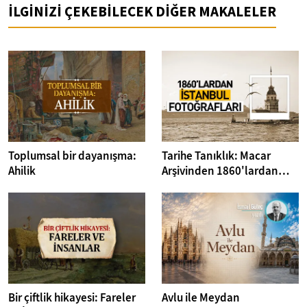
İLGİNİZİ ÇEKEBİLECEK DİĞER MAKALELER
Toplumsal bir dayanışma:
Tarihe Tanıklık: Macar
Ahilik
Arşivinden 1860'lardan
İstanbul Fotoğrafları
Bir çiftlik hikayesi: Fareler
Avlu ile Meydan