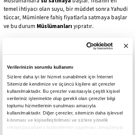
su satmaya
Müslümanlara
başlar. İnsanın en
temel ihtiyacı olan suyu, bir müddet sonra Yahudi
tüccar, Müminlere fahiş fiyatlarla satmaya başlar
Müslümanları
ve bu durum
yıpratır.
Hicret
ne demektir?
Hicret, kelime anlamı göç olmakla birlikte
Müslümanların Hz. Peygamber (SAV) ile Mekke'den
Verilerinizin sorumlu kullanımı
Medine şehrine göç etmesini ifade eder.
Sizlere daha iyi bir hizmet sunabilmek için İnternet
Sitemizde kendimize ve üçüncü kişilere ait çerezler
kullanılmaktadır. Bu çerezler vasıtasıyla çeşitli kişisel
verileriniz işlenmekte olup gerekli olan çerezler bilgi
toplumu hizmetlerinin sunulması amacıyla
kullanılmaktadır. Diğer çerezler, sitemizin daha işlevsel
kılınması ve kişiselleştirilmesi ve sizlere yönelik
reklam/pazarlama faaliyetlerinin yapılması, amaçlarıyla
sınırlı olarak açık rızanız dahilinde kullanılacaktır.