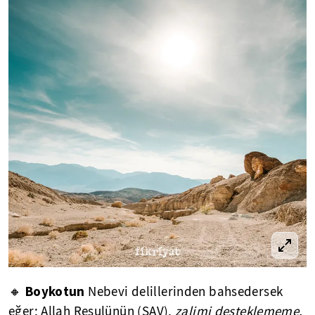
Boykotun
🔸
Nebevi delillerinden bahsedersek
eğer; Allah Resulünün (SAV),
zalimi desteklememe,