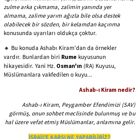
zulme arka çıkmama, zalimin yanında yer
almama, zalime yarım ağızla bile olsa destek
olabilecek bir sözden, bir kelamdan kaçınma
konusunda uyarıları oldukça çoktur.
🔸 Bu konuda Ashabı Kiram'dan da örnekler
Rume
vardır. Bunlardan biri
kuyusunun
Osman'ın
hikayesidir. Yani Hz.
(RA) Kuyusu,
Müslümanlara vakfedilen o kuyu...
Ashab-ı Kiram nedir?
Ashab-ı Kiram, Peygamber Efendimizi (SAV)
görmüş, onun sohbet meclisinde bulunmuş ve bu
hal üzere vefat etmiş Müslümanlar, anlamına gelir.
İSRAİL'E KARŞI NE YAPABİLİRİZ?