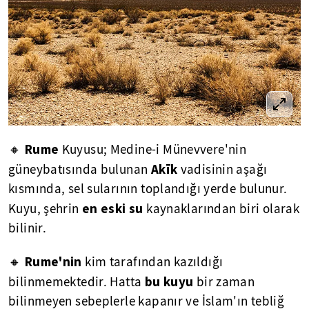
Rume
🔸
Kuyusu; Medine-i Münevvere'nin
Akīk
güneybatısında bulunan
vadisinin aşağı
kısmında, sel sularının toplandığı yerde bulunur.
en eski su
Kuyu, şehrin
kaynaklarından biri olarak
bilinir.
Rume'nin
🔸
kim tarafından kazıldığı
bu kuyu
bilinmemektedir. Hatta
bir zaman
bilinmeyen sebeplerle kapanır ve İslam'ın tebliğ