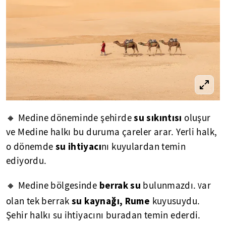
su sıkıntısı
🔸 Medine döneminde şehirde
oluşur
ve Medine halkı bu duruma çareler arar. Yerli halk,
su ihtiyacı
o dönemde
nı kuyulardan temin
ediyordu.
berrak su
🔸 Medine bölgesinde
bulunmazdı.
ar
V
su kaynağı, Rume
olan tek berrak
kuyusuydu.
Şehir halkı su ihtiyacını buradan temin ederdi.