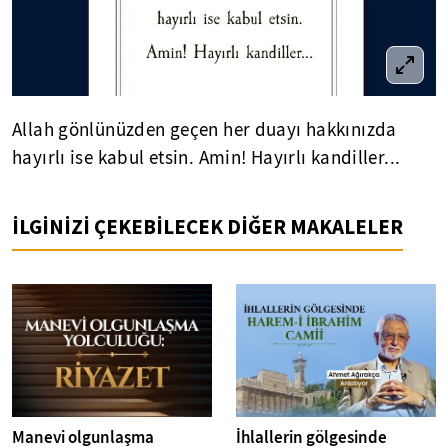
Allah gönlünüzden geçen her duayı hakkınızda
hayırlı ise kabul etsin. Amin! Hayırlı kandiller...
İLGİNİZİ ÇEKEBİLECEK DİĞER MAKALELER
Manevi olgunlaşma
İhlallerin gölgesinde