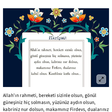
Allah'ın rahmeti, bereketi sizinle olsun, gönül
güneşiniz hiç solmasın, yüzünüz aydın olsun,
kabriniz nur dolsun, makamınız Firdevs, dualarınız