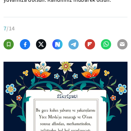
7
/14