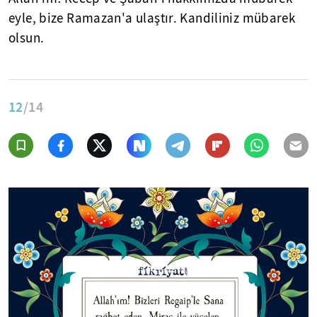
eyle, bize Ramazan'a ulaştır. Kandiliniz mübarek
olsun.
12
/14