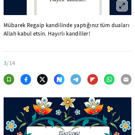
Mübarek Regaip kandilinde yaptığınız tüm duaları
Allah kabul etsin. Hayırlı kandiller!
3
/14