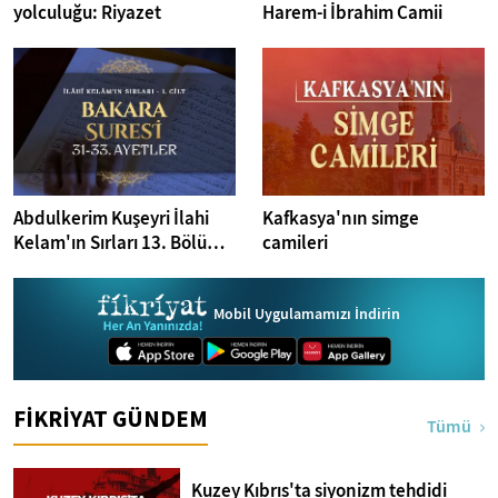
yolculuğu: Riyazet
Harem-i İbrahim Camii
Abdulkerim Kuşeyri İlahi
Kafkasya'nın simge
Kelam'ın Sırları 13. Bölüm I
camileri
Bakara Suresi 31-33.
Ayetler Tefsiri
Mobil Uygulamamızı İndirin
FİKRİYAT GÜNDEM
Tümü
Kuzey Kıbrıs'ta siyonizm tehdidi