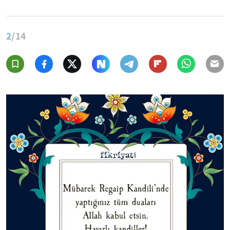
2
/14