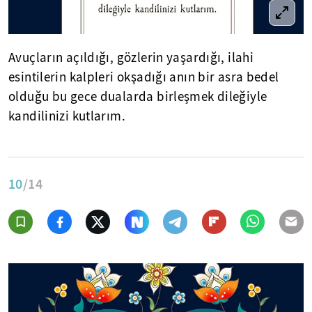
Avuçların açıldığı, gözlerin yaşardığı, ilahi
esintilerin kalpleri okşadığı anın bir asra bedel
olduğu bu gece dualarda birleşmek dileğiyle
kandilinizi kutlarım.
10
/14