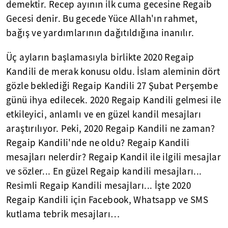
demektir. Recep ayının ilk cuma gecesine Regaib
Gecesi denir. Bu gecede Yüce Allah'ın rahmet,
bağış ve yardımlarının dağıtıldığına inanılır.
Üç ayların başlamasıyla birlikte 2020 Regaip
Kandili de merak konusu oldu. İslam aleminin dört
gözle beklediği Regaip Kandili 27 Şubat Perşembe
günü ihya edilecek. 2020 Regaip Kandili gelmesi ile
etkileyici, anlamlı ve en güzel kandil mesajları
araştırılıyor. Peki, 2020 Regaip Kandili ne zaman?
Regaip Kandili'nde ne oldu? Regaip Kandili
mesajları nelerdir? Regaip Kandil ile ilgili mesajlar
ve sözler... En güzel Regaip kandili mesajları...
Resimli Regaip Kandili mesajları... İşte 2020
Regaip Kandili için Facebook, Whatsapp ve SMS
kutlama tebrik mesajları…