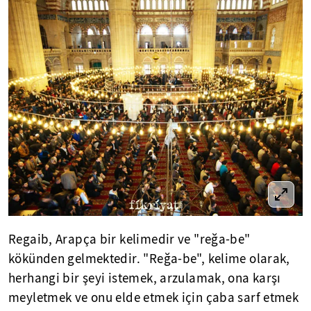
Regaib, Arapça bir kelimedir ve "reğa-be"
kökünden gelmektedir. "Reğa-be", kelime olarak,
herhangi bir şeyi istemek, arzulamak, ona karşı
meyletmek ve onu elde etmek için çaba sarf etmek