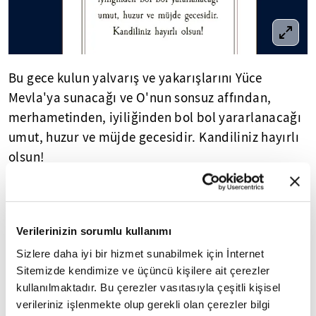
Bu gece kulun yalvarış ve yakarışlarını Yüce
Mevla'ya sunacağı ve O'nun sonsuz affından,
merhametinden, iyiliğinden bol bol yararlanacağı
umut, huzur ve müjde gecesidir. Kandiliniz hayırlı
olsun!
8
/14
Verilerinizin sorumlu kullanımı
Sizlere daha iyi bir hizmet sunabilmek için İnternet
Sitemizde kendimize ve üçüncü kişilere ait çerezler
kullanılmaktadır. Bu çerezler vasıtasıyla çeşitli kişisel
verileriniz işlenmekte olup gerekli olan çerezler bilgi