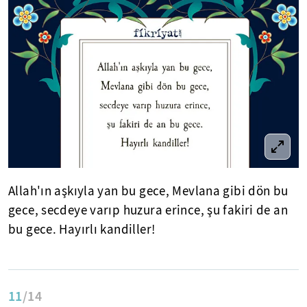
Allah'ın aşkıyla yan bu gece, Mevlana gibi dön bu
gece, secdeye varıp huzura erince, şu fakiri de an
bu gece. Hayırlı kandiller!
11
/14