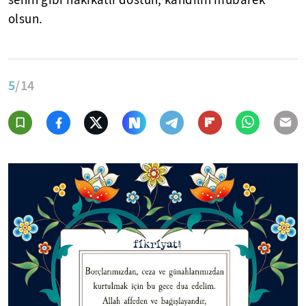
olsun.
5
/14