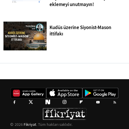
eklemeyi unutmayın!
Kudüs üzerine Siyonist-Mason
ittifakı
2026
Fikriyat
. Tüm hakları saklıdır.