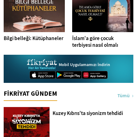
Bilgi belleği: Kütüphaneler
İslam'a göre çocuk
terbiyesi nasıl olmalı
Mobil Uygulamamızı İndirin
FİKRİYAT GÜNDEM
Tümü
Kuzey Kıbrıs'ta siyonizm tehdidi