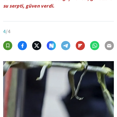
su serpti, güven verdi.
4
/4