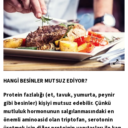
HANGİ BESİNLER MUTSUZ EDİYOR?
Protein fazlalığı (et, tavuk, yumurta, peynir
gibi besinler) kişiyi mutsuz edebilir. Çünkü
mutluluk hormonunun salgılanmasındaki en
önemli aminoasid olan triptofan, serotonin
üretmek için diğer proteinin yapıtaşları ile kan