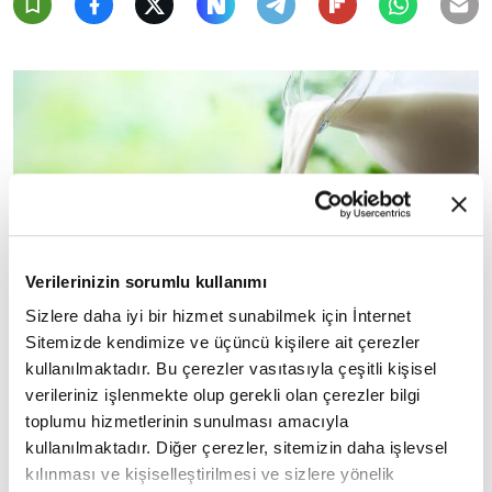
Verilerinizin sorumlu kullanımı
Sizlere daha iyi bir hizmet sunabilmek için İnternet
Sitemizde kendimize ve üçüncü kişilere ait çerezler
kullanılmaktadır. Bu çerezler vasıtasıyla çeşitli kişisel
verileriniz işlenmekte olup gerekli olan çerezler bilgi
BAĞIRSAKLARIN PSİKOLOJİ AÇISINDAN ÖNEMİ
toplumu hizmetlerinin sunulması amacıyla
kullanılmaktadır. Diğer çerezler, sitemizin daha işlevsel
Modern şehir yaşamında yüzde 25-30 sıklıkta
kılınması ve kişiselleştirilmesi ve sizlere yönelik