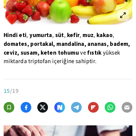
Hindi eti
yumurta
süt
kefir
muz
kakao
,
,
,
,
,
,
domates, portakal, mandalina, ananas, badem,
ceviz, susam, keten tohumu
fıstık
ve
yüksek
miktarda triptofan içeriğine sahiptir.
15
/19