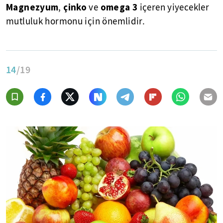
Magnezyum
çinko
omega
3
,
ve
içeren yiyecekler
mutluluk hormonu için önemlidir.
14
/19