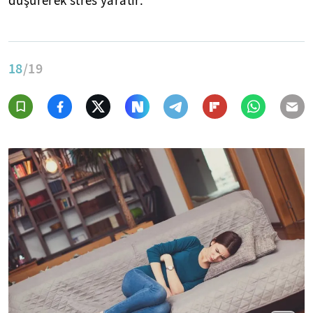
düşürerek stres yaratır.
18
/19