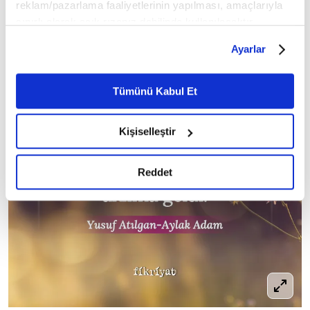
reklam/pazarlama faaliyetlerinin yapılması, amaçlarıyla
sınırlı olarak açık rızanız dahilinde kullanılacaktır.
Çerezlere ilişkin tercihlerinizi çerez paneli vasıtasıyla
Ayarlar
belirleyebilirsiniz. Çerezlere ilişkin detaylı bilgi için
Ayarlar butonuna tıklayabilir,
Çerez Bilgilendirme
Metnimizi ziyaret edebilirsiniz.
Tümünü Kabul Et
6698 sayılı Kişisel Verilerin Korunması Kanunu uyarınca
hazırlanmış olan İnternet Sitesi Aydınlatma Metnimizi
Kişiselleştir
okumak ve sitemizi ziyaretiniz kapsamında
gerçekleştirilen veri işleme faaliyetleri ile ilgili daha
detaylı bilgi almak için lütfen
tıklayınız.
Reddet