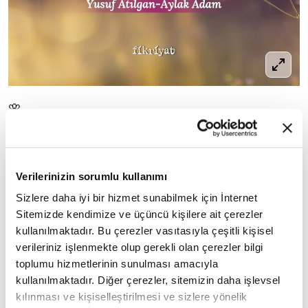
🌸
Bende gördüğün her şey babamla başlar.
Yusuf Atılgan
Verilerinizin sorumlu kullanımı
Sizlere daha iyi bir hizmet sunabilmek için İnternet
Sitemizde kendimize ve üçüncü kişilere ait çerezler
kullanılmaktadır. Bu çerezler vasıtasıyla çeşitli kişisel
9
/20
verileriniz işlenmekte olup gerekli olan çerezler bilgi
toplumu hizmetlerinin sunulması amacıyla
kullanılmaktadır. Diğer çerezler, sitemizin daha işlevsel
kılınması ve kişiselleştirilmesi ve sizlere yönelik