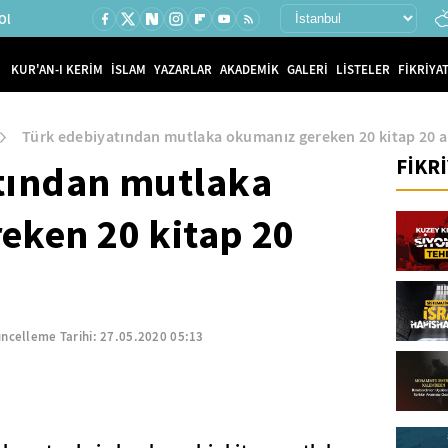
Ol
KUR'AN-I KERİM
İSLAM
YAZARLAR
AKADEMİK
GALERİ
LİSTELER
FİKRİYAT
Türk edebiyatından mutlaka okumanız gereken 20 kitap 20 al
FİKR
tından mutlaka
eken 20 kitap 20
ncelleme Tarihi:
27.05.2020 05:13