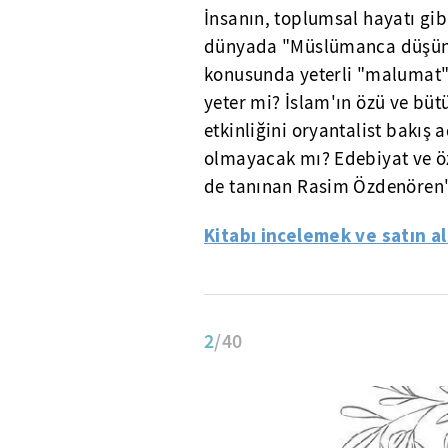
İnsanın, toplumsal hayatı gib
dünyada "Müslümanca düşü
konusunda yeterli "malumat
yeter mi? İslam'ın özü ve bü
etkinliğini oryantalist bakış 
olmayacak mı? Edebiyat ve öze
de tanınan Rasim
Özdenören'
Kitabı incelemek ve satın a
2
/40