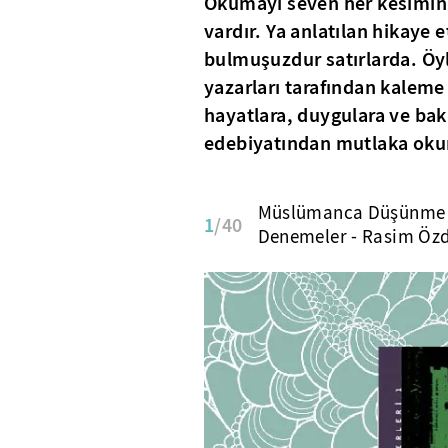
Okumayı seven her kesimin 
vardır. Ya anlatılan hikaye 
bulmuşuzdur satırlarda. Öyle
yazarları tarafından kaleme 
hayatlara, duygulara ve bakı
edebiyatından mutlaka okuma
Müslümanca Düşünme 
1
/40
Denemeler - Rasim Öz