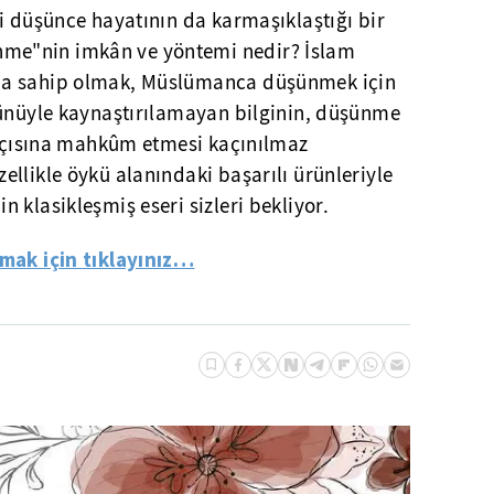
i düşünce hayatının da karmaşıklaştığı bir
nme"
nin
imkân
ve yöntemi nedir? İslam
"a sahip olmak, Müslümanca düşünmek için
tünüyle kaynaştırılamayan bilginin, düşünme
açısına
mahkûm
etmesi kaçınılmaz
llikle öykü alanındaki başarılı ürünleriyle
in
klasikleşmiş eseri sizleri bekliyor.
lmak için tıklayınız…