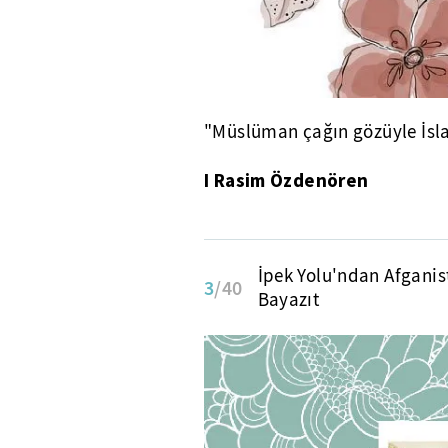
"Müslüman çağın gözüyle İsl
I Rasim Özdenören
İpek Yolu'ndan Afganis
3
/40
Bayazıt