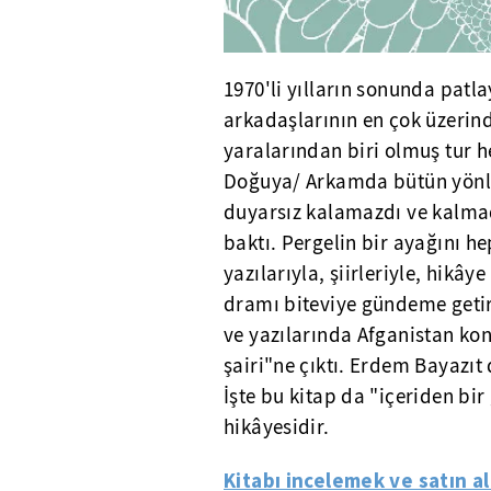
1970'li yılların sonunda patl
arkadaşlarının en çok üzeri
yaralarından biri olmuş tur 
Doğuya/ Arkamda bütün yönler
duyarsız kalamazdı ve kalmad
baktı. Pergelin bir ayağını h
yazılarıyla, şiirleriyle, hikâ
dramı biteviye gündeme getirm
ve yazılarında Afganistan kon
şairi"ne çıktı. Erdem Bayazıt 
İşte bu kitap da "içeriden bi
hikâyesidir.
Kitabı incelemek ve satın a