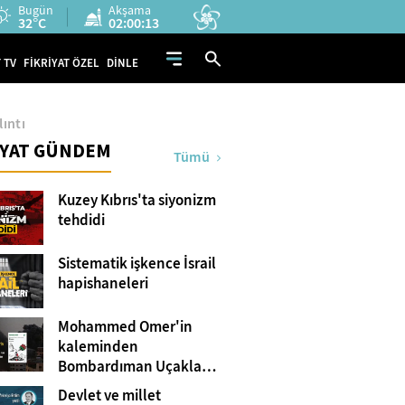
Bugün
Akşama
32°C
02:00:12
 TV
FİKRİYAT ÖZEL
DİNLE
ıntı
İYAT GÜNDEM
Tümü
Kuzey Kıbrıs'ta siyonizm
tehdidi
Sistematik işkence İsrail
hapishaneleri
Mohammed Omer'in
kaleminden
Bombardıman Uçakları
ve Tanklar Arasında
Devlet ve millet