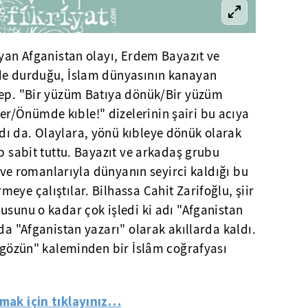
ayan Afganistan olayı, Erdem Bayazıt ve
nde durduğu, İslam dünyasının kanayan
hep. "Bir yüzüm Batıya dönük/Bir yüzüm
/Önümde kıble!" dizelerinin şairi bu acıya
ı da. Olaylara, yönü kıbleye dönük olarak
ep sabit tuttu. Bayazıt ve arkadaş grubu
ye ve romanlarıyla dünyanın seyirci kaldığı bu
eye çalıştılar. Bilhassa Cahit Zarifoğlu, şiir
usunu o kadar çok işledi ki adı "Afganistan
da "Afganistan yazarı" olarak akıllarda kaldı.
r gözün" kaleminden bir İslâm coğrafyası
lmak için tıklayınız…