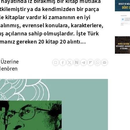
hayatında iz bırakmış bir kitap mutlaka
etkilemiştir ya da kendimizden bir parça
 kitaplar vardır ki zamanının en iyi
alınmış, evrensel konulara, karakterlere,
ş açılarına sahip olmuşlardır. İşte Türk
nız gereken 20 kitap 20 alıntı...
Üzerine
denören