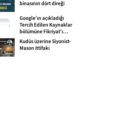
Gazze
binasının dört direği
Google'ın açıkladığı
Tercih Edilen Kaynaklar
bölümüne Fikriyat'ı
eklemeyi unutmayın!
Kudüs üzerine Siyonist-
Mason ittifakı