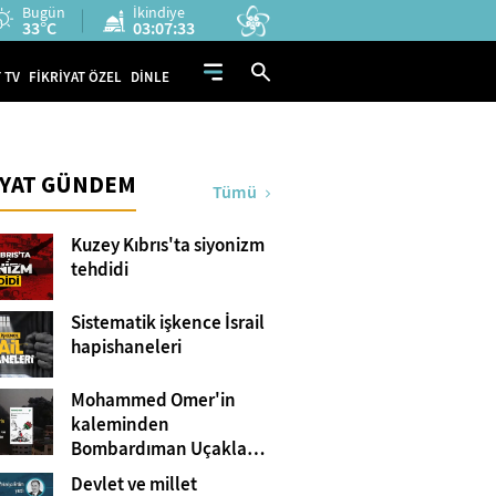
Bugün
İkindiye
33°C
03:07:31
 TV
FİKRİYAT ÖZEL
DİNLE
İYAT GÜNDEM
Tümü
Kuzey Kıbrıs'ta siyonizm
tehdidi
Sistematik işkence İsrail
hapishaneleri
Mohammed Omer'in
kaleminden
Bombardıman Uçakları
ve Tanklar Arasında
Devlet ve millet