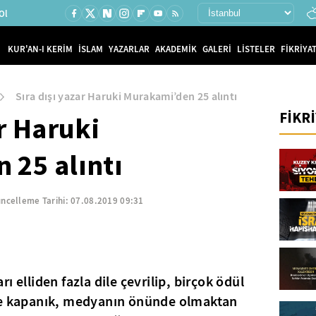
Ol
KUR'AN-I KERİM
İSLAM
YAZARLAR
AKADEMİK
GALERİ
LİSTELER
FİKRİYAT
Sıra dışı yazar Haruki Murakami’den 25 alıntı
FİKR
ar Haruki
 25 alıntı
ncelleme Tarihi:
07.08.2019 09:31
ı elliden fazla dile çevrilip, birçok ödül
çe kapanık, medyanın önünde olmaktan