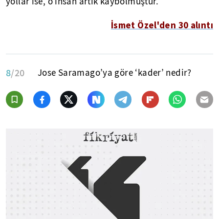
yollar ise, o insan artık kaybolmuştur.
İsmet Özel'den 30 alıntı
8
/20
Jose Saramago’ya göre ‘kader’ nedir?