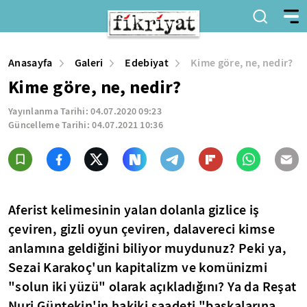
Anasayfa
Galeri
Edebiyat
Kime göre, ne, nedir?
Kime göre, ne, nedir?
Yayınlanma Tarihi:
04.07.2020 09:23
Güncelleme Tarihi:
04.07.2021 10:36
Aferist kelimesinin yalan dolanla gizlice iş
çeviren, gizli oyun çeviren, dalavereci kimse
anlamına geldiğini biliyor muydunuz? Peki ya,
Sezai Karakoç'un kapitalizm ve komünizmi
"solun iki yüzü" olarak açıkladığını? Ya da Reşat
Nuri Güntekin'in hakiki saadeti "başkalarına