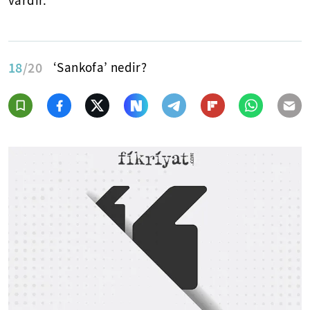
vardır.
18
/20
‘Sankofa’ nedir?