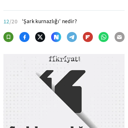
12
/20
‘Şark kurnazlığı’ nedir?