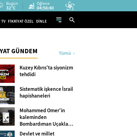
Bugün
Öğlene
32°C
04:58:39
 TV
FİKRİYAT ÖZEL
DİNLE
İYAT GÜNDEM
Tümü
Kuzey Kıbrıs'ta siyonizm
tehdidi
Sistematik işkence İsrail
hapishaneleri
Mohammed Omer'in
kaleminden
Bombardıman Uçakları
ve Tanklar Arasında
Devlet ve millet