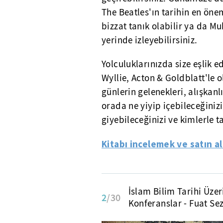
The Beatles'ın tarihin en öne
bizzat tanık olabilir ya da
yerinde izleyebilirsiniz.
Yolculuklarınızda size eşlik 
Wyllie, Acton & Goldblatt'le 
günlerin gelenekleri, alışkanl
orada ne yiyip içebileceğinizi
giyebileceğinizi ve kimlerle t
Kitabı incelemek ve satın a
İslam Bilim Tarihi Üzer
2
/30
Konferanslar - Fuat Se