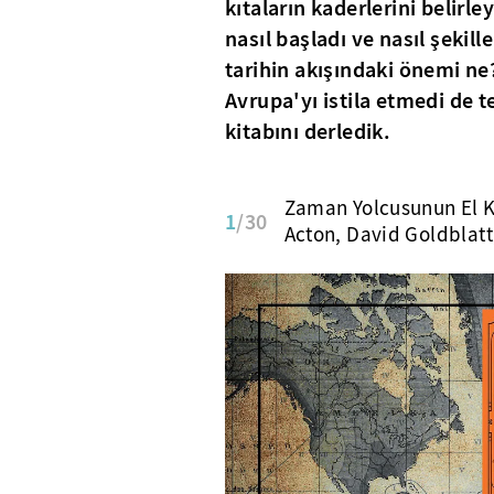
kıtaların kaderlerini belirle
nasıl başladı ve nasıl şekil
tarihin akışındaki önemi ne
Avrupa'yı istila etmedi de t
kitabını derledik.
Zaman Yolcusunun El K
1
/30
Acton, David Goldblatt