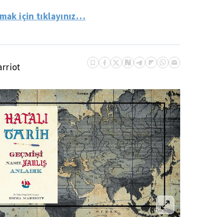
lmak için tıklayınız…
rriot