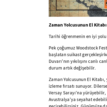
Zaman Yolcusunun El Kitabı 
Tarihi öğrenmenin en iyi yol
Pek çoğumuz Woodstock Festiva
başlatan suikast gerçekleşi
Duvarı'nın yıkılışını canlı ca
durum artık değişebilir.
Zaman Yolcusunun El Kitabı, y
izleme fırsatı sunuyor. Dilers
Versay Sarayı'na yürüyebilir,
Avustralya'ya seyahat edebili
geçirebilirsiniz. Günümüze da