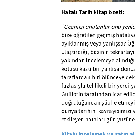
Hatalı Tarih kitap özeti:
"Geçmişi unutanlar onu yen
bize öğretilen geçmiş hatalıys
ayıklanmış veya yanlışsa? Öğr
ulaştırdığı, basının tekrarla
yakından incelemeye alındığın
kötüsü kasti bir yanlışa dönü
taraflardan biri ölünceye de
fazlasıyla tehlikeli bir yerdi
Guillotin tarafından icat edi
doğruluğundan şüphe etmeyiz
dünya tarihini kavrayışımızı y
etkileyen hataları gün yüzün
Kitabı incelemek ve satın a