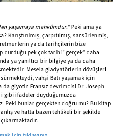
iden yaşamaya mahkûmdur."
Peki ama ya
a? Karıştırılmış, çarpıtılmış, sansürlenmiş,
etmenlerin ya da tarihçilerin bize
yıp durduğu pek çok tarihi "gerçek" daha
da ya yanıltıcı bir bilgiye ya da daha
şmektedir. Mesela gladyatörlerin dövüşleri
k sürmekteydi, vahşi Batı yaşamak için
 ya da giyotin Fransız devrimcisi Dr. Joseph
ldi gibi ifadeler duyduğumuzda
. Peki bunlar gerçekten doğru mu? Bu kitap
anlış ve hatta bazen tehlikeli bir şekilde
e çıkarmaktadır.
lmak için tıklayınız…