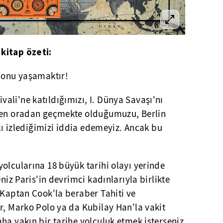
kitap özeti:
u onu yaşamaktır!
li'ne katıldığımızı, I. Dünya Savaşı'nı
rken oradan geçmekte olduğumuzu, Berlin
nlı izlediğimizi iddia edemeyiz. Ancak bu
olcularına 18 büyük tarihi olayı yerinde
eniz Paris'in devrimci kadınlarıyla birlikte
 Kaptan Cook'la beraber Tahiti ve
r, Marko Polo ya da Kubilay Han'la vakit
ha yakın bir tarihe yolculuk etmek isterseniz