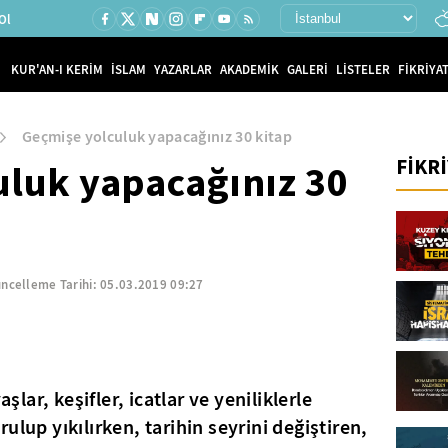
Ol
KUR'AN-I KERİM
İSLAM
YAZARLAR
AKADEMİK
GALERİ
LİSTELER
FİKRİYAT
Geçmişe yolculuk yapacağınız 30 kitap
FİKR
uluk yapacağınız 30
ncelleme Tarihi:
05.03.2019 09:27
aşlar, keşifler, icatlar ve yeniliklerle
ulup yıkılırken, tarihin seyrini değiştiren,