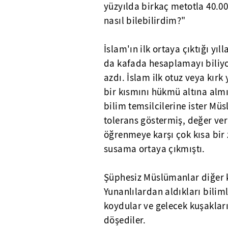
yüzyılda birkaç metotla 40.0
nasıl bilebilirdim?"
İslam'ın ilk ortaya çıktığı y
da kafada hesaplamayı biliyo
azdı. İslam ilk otuz veya kırk
bir kısmını hükmü altına almı
bilim temsilcilerine ister Mü
tolerans göstermiş, değer ver
öğrenmeye karşı çok kısa bir
susama ortaya çıkmıştı.
Şüphesiz Müslümanlar diğer 
Yunanlılardan aldıkları bilimle
koydular ve gelecek kuşakları
döşediler.