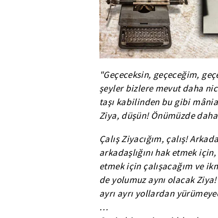
"Geçeceksin, geçeceğim, geçe
şeyler bizlere mevut daha nice
taşı kabilinden bu gibi mâni
Ziya, düşün! Önümüzde daha l
Çalış Ziyacığım, çalış! Arkad
arkadaşlığını hak etmek içi
etmek için çalışacağım ve ik
de yolumuz aynı olacak Ziya! 
ayrı ayrı yollardan yürümeye
…