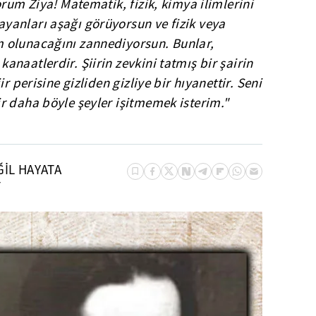
orum Ziya! Matematik, fizik, kimya ilimlerini
anları aşağı görüyorsun ve fizik veya
 olunacağını zannediyorsun. Bunlar,
naatlerdir. Şiirin zevkini tatmış bir şairin
r perisine gizliden gizliye bir hıyanettir. Seni
r daha böyle şeyler işitmemek isterim."
İL HAYATA
T