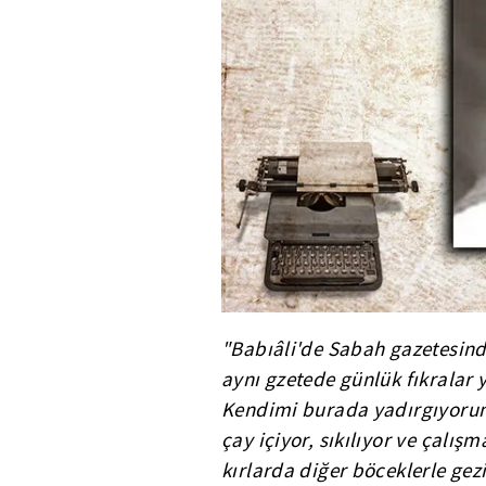
"Babıâli'de Sabah gazetesind
aynı gzetede günlük fıkralar y
Kendimi burada yadırgıyorum
çay içiyor, sıkılıyor ve çalı
kırlarda diğer böceklerle ge