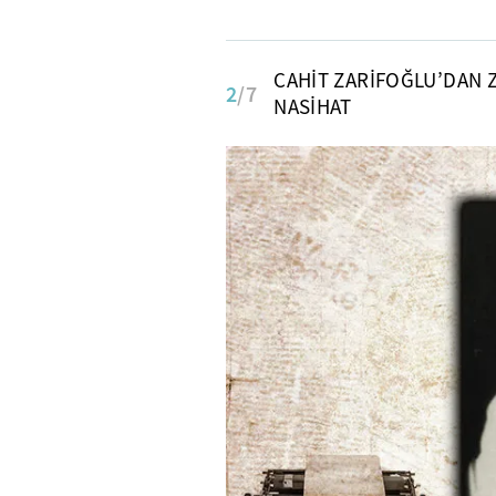
CAHİT ZARİFOĞLU’DAN 
2
/7
NASİHAT