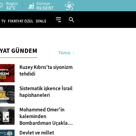
Bugün
Güneşe
32°C
01:32:56
 TV
FİKRİYAT ÖZEL
DİNLE
İYAT GÜNDEM
Tümü
Kuzey Kıbrıs'ta siyonizm
tehdidi
Sistematik işkence İsrail
hapishaneleri
Mohammed Omer'in
kaleminden
Bombardıman Uçakları
ve Tanklar Arasında
Devlet ve millet