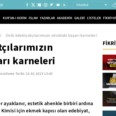
Ol
KUR'AN-I KERİM
İSLAM
YAZARLAR
AKADEMİK
GALERİ
LİSTELER
FİKRİYAT
Ünlü edebiyatçılarımızın okuldaki başarı karneleri
FİKR
çılarımızın
rı karneleri
ncelleme Tarihi:
10.03.2019 13:40
r ayaklanır, estetik ahenkle birbiri ardına
 Kimisi için ekmek kapısı olan edebiyat,