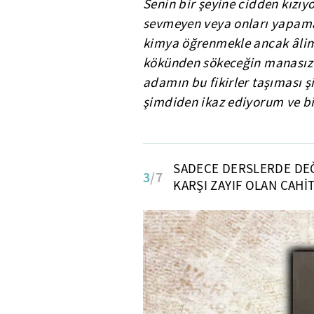
Senin bir şeyine cidden kızıy
sevmeyen veya onları yapamay
kimya öğrenmekle ancak âlim
kökünden sökeceğin manasız ka
adamın bu fikirler taşıması şii
şimdiden ikaz ediyorum ve bi
SADECE DERSLERDE DEĞ
3
/7
KARŞI ZAYIF OLAN CAHİ