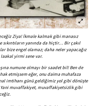
ceğiz Ziya! İkmale kalmak gibi manasız
 sıkıntıların yanında da hiçtir… Bir çakıl
alar bize engel olamaz; daha neler yapacağız
aakal yirmi sene var.
aşına numune olmayı bir saadet bil! Ben de
n, hak etmişsem eğer, onu daima muhafaza
mal imtihanı günü geldiğimiz yol gibi dönüşte
Yani muvaffakiyet, muvaffakiyetsizlik gibi
ceğiz.