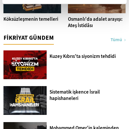
Köksüzleşmenin temelleri
Osmanlı'da adalet arayışı:
Ateş İstidâsı
FİKRİYAT GÜNDEM
Tümü
Kuzey Kıbrıs'ta siyonizm tehdidi
Sistematik işkence İsrail
hapishaneleri
Mohammed Omer'in kaleminden