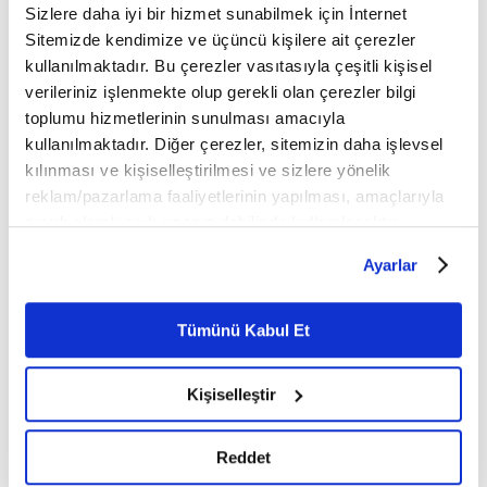
Sizlere daha iyi bir hizmet sunabilmek için İnternet
Mobil Uygulamamızı İndirin
Sitemizde kendimize ve üçüncü kişilere ait çerezler
kullanılmaktadır. Bu çerezler vasıtasıyla çeşitli kişisel
verileriniz işlenmekte olup gerekli olan çerezler bilgi
toplumu hizmetlerinin sunulması amacıyla
İLGİNİZİ ÇEKEBİLECEK DİĞER MAKALELER
kullanılmaktadır. Diğer çerezler, sitemizin daha işlevsel
kılınması ve kişiselleştirilmesi ve sizlere yönelik
reklam/pazarlama faaliyetlerinin yapılması, amaçlarıyla
sınırlı olarak açık rızanız dahilinde kullanılacaktır.
Çerezlere ilişkin tercihlerinizi çerez paneli vasıtasıyla
Ayarlar
belirleyebilirsiniz. Çerezlere ilişkin detaylı bilgi için
Ayarlar butonuna tıklayabilir,
Çerez Bilgilendirme
Metnimizi ziyaret edebilirsiniz.
Tümünü Kabul Et
6698 sayılı Kişisel Verilerin Korunması Kanunu uyarınca
Köksüzleşmenin temelleri
Köksüzleşmenin temelleri
hazırlanmış olan İnternet Sitesi Aydınlatma Metnimizi
Kişiselleştir
okumak ve sitemizi ziyaretiniz kapsamında
gerçekleştirilen veri işleme faaliyetleri ile ilgili daha
detaylı bilgi almak için lütfen
tıklayınız.
Reddet