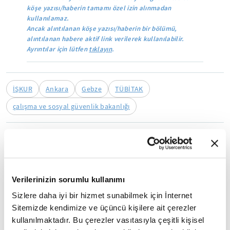
köşe yazısı/haberin tamamı özel izin alınmadan
kullanılamaz.
Ancak alıntılanan köşe yazısı/haberin bir bölümü,
alıntılanan habere aktif link verilerek kullanılabilir.
Ayrıntılar için lütfen
tıklayın
.
İŞKUR
Ankara
Gebze
TÜBİTAK
çalışma ve sosyal güvenlik bakanlığı
Mobil Uygulamamızı İndirin
Verilerinizin sorumlu kullanımı
İLGİNİZİ ÇEKEBİLECEK DİĞER MAKALELER
Sizlere daha iyi bir hizmet sunabilmek için İnternet
Sitemizde kendimize ve üçüncü kişilere ait çerezler
kullanılmaktadır. Bu çerezler vasıtasıyla çeşitli kişisel