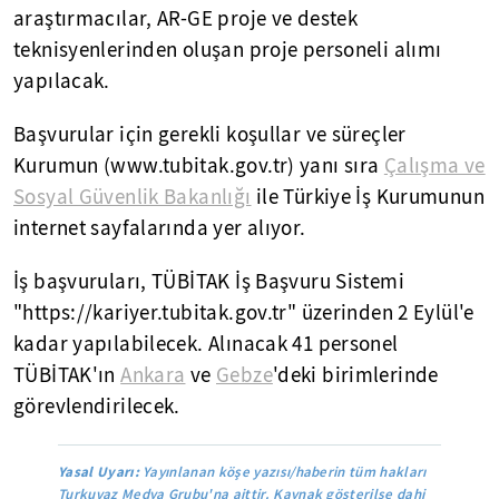
araştırmacılar, AR-GE proje ve destek
teknisyenlerinden oluşan proje personeli alımı
yapılacak.
Başvurular için gerekli koşullar ve süreçler
Kurumun (www.tubitak.gov.tr) yanı sıra
Çalışma ve
Sosyal Güvenlik Bakanlığı
ile Türkiye İş Kurumunun
internet sayfalarında yer alıyor.
İş başvuruları, TÜBİTAK İş Başvuru Sistemi
"https://kariyer.tubitak.gov.tr" üzerinden 2 Eylül'e
kadar yapılabilecek. Alınacak 41 personel
TÜBİTAK'ın
Ankara
ve
Gebze
'deki birimlerinde
görevlendirilecek.
Yasal Uyarı:
Yayınlanan köşe yazısı/haberin tüm hakları
Turkuvaz Medya Grubu'na aittir. Kaynak gösterilse dahi