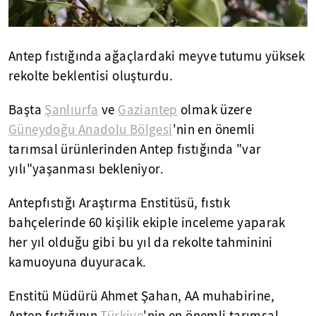
Antep fıstığında ağaçlardaki meyve tutumu yüksek
rekolte beklentisi oluşturdu.
Başta
Şanlıurfa
ve
Gaziantep
olmak üzere
Güneydoğu Anadolu Bölgesi
'nin en önemli
tarımsal ürünlerinden Antep fıstığında "var
yılı"yaşanması bekleniyor.
Antepfıstığı Araştırma Enstitüsü, fıstık
bahçelerinde 60 kişilik ekiple inceleme yaparak
her yıl olduğu gibi bu yıl da rekolte tahminini
kamuoyuna duyuracak.
Enstitü Müdürü Ahmet Şahan, AA muhabirine,