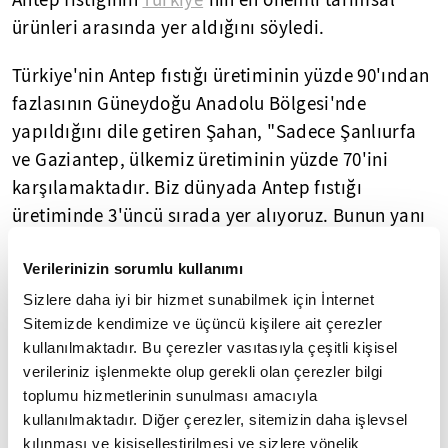
Antep fıstığının
Türkiye
'nin en önemli tarımsal
ürünleri arasında yer aldığını söyledi.
Türkiye'nin Antep fıstığı üretiminin yüzde 90'ından
fazlasının Güneydoğu Anadolu Bölgesi'nde
yapıldığını dile getiren Şahan, "Sadece Şanlıurfa
ve Gaziantep, ülkemiz üretiminin yüzde 70'ini
karşılamaktadır. Biz dünyada Antep fıstığı
üretiminde 3'üncü sırada yer alıyoruz. Bunun yanı
sıra son yıllarda çok daha kıymetli bir ürün haline
Verilerinizin sorumlu kullanımı
gelmesi ve üretici ile çiftçinin yüzünü güldüren bir
ürün olması nedeniyle Antep fıstığına olan rağbet
Sizlere daha iyi bir hizmet sunabilmek için İnternet
Sitemizde kendimize ve üçüncü kişilere ait çerezler
de artmıştır. " dedi.
kullanılmaktadır. Bu çerezler vasıtasıyla çeşitli kişisel
verileriniz işlenmekte olup gerekli olan çerezler bilgi
Cumhuriyet'in ilk yıllarında 2 bin ton olan Antep
toplumu hizmetlerinin sunulması amacıyla
fıstığı üretiminin 2010'lu yılların başında 150 bin
kullanılmaktadır. Diğer çerezler, sitemizin daha işlevsel
tona yaklaştığını, 2020'den sonra da 200 bin tonun
kılınması ve kişiselleştirilmesi ve sizlere yönelik