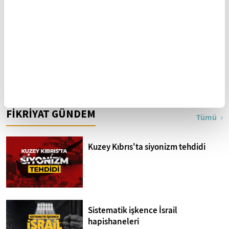
İhlallerin gölgesinde
Abdulkerim Kuşeyri İlahi
Harem-i İbrahim Camii
Kelam'ın Sırları 13. Bölüm I
Bakara Suresi 31-33.
FİKRİYAT GÜNDEM
Ayetler Tefsiri
Tümü
Kuzey Kıbrıs'ta siyonizm tehdidi
Sistematik işkence İsrail
hapishaneleri