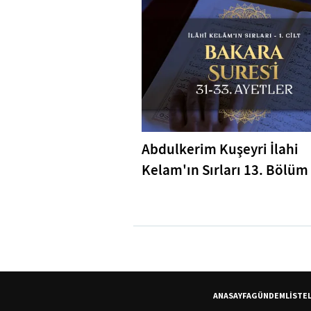
Abdulkerim Kuşeyri İlahi
Kelam'ın Sırları 13. Bölüm 
Bakara Suresi 31-33. Ayetl
Tefsiri
ANASAYFA
GÜNDEM
LİSTE