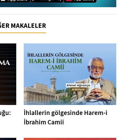
İĞER MAKALELER
uğu:
İhlallerin gölgesinde Harem-i
İbrahim Camii