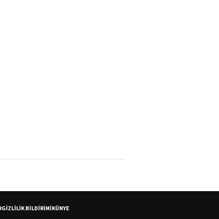
R
GİZLİLİK BİLDİRİMİ
KÜNYE