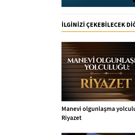
İLGİNİZİ ÇEKEBİLECEK D
Manevi olgunlaşma yolcul
Riyazet