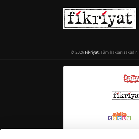
2026
Fikriyat
. Tüm hakları saklıdır.