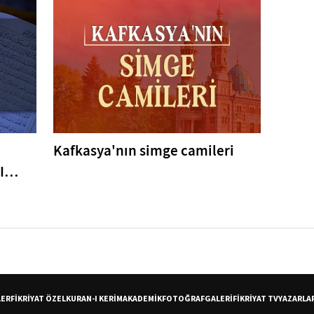
Kafkasya'nın simge camileri
I
er
LER
FİKRİYAT ÖZEL
KURAN-I KERİM
AKADEMİK
FOTOĞRAF
GALERİ
FİKRİYAT TV
YAZARLA