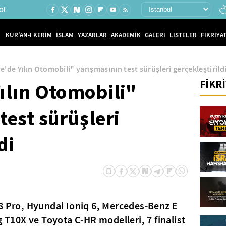
Ol
KUR'AN-I KERİM
İSLAM
YAZARLAR
AKADEMİK
GALERİ
LİSTELER
FİKRİYAT
e'de Yılın Otomobili" yarışmasının test sürüşleri gerçekleştirild
FİKR
Yılın Otomobili"
test sürüşleri
di
8 Pro, Hyundai Ioniq 6, Mercedes-Benz E
g T10X ve Toyota C-HR modelleri, 7 finalist