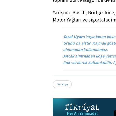
toplam dört kategoride de ka
Yarışma, Bosch, Bridgestone, D
Motor Yağları ve sigortaladi
Yasal Uyarı:
Yayınlanan köşe 
Grubu'na aittir. Kaynak göste
alınmadan kullanılamaz.
Ancak alıntılanan köşe yazısı
link verilerek kullanılabilir. A
Türkiye