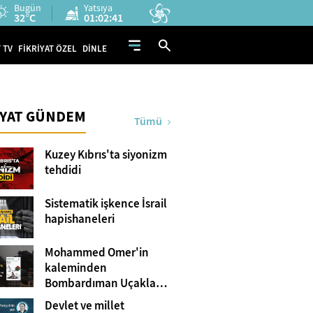
Bugün
Yatsıya
32°C
01:02:40
 TV
FİKRİYAT ÖZEL
DİNLE
i
İYAT GÜNDEM
Tümü
Kuzey Kıbrıs'ta siyonizm
tehdidi
Sistematik işkence İsrail
hapishaneleri
Mohammed Omer'in
kaleminden
Bombardıman Uçakları
ve Tanklar Arasında
Devlet ve millet