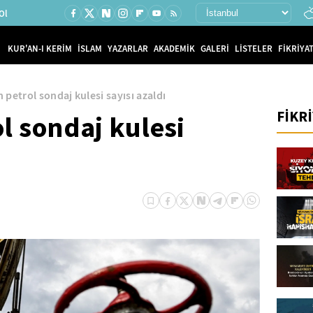
Ol
KUR'AN-I KERİM
İSLAM
YAZARLAR
AKADEMİK
GALERİ
LİSTELER
FİKRİYAT
 petrol sondaj kulesi sayısı azaldı
FİKR
ol sondaj kulesi