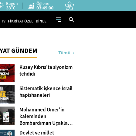
Bugün
Öğlene
33°C
03:48:59
 TV
FİKRİYAT ÖZEL
DİNLE
İYAT GÜNDEM
Tümü
Kuzey Kıbrıs'ta siyonizm
tehdidi
Sistematik işkence İsrail
hapishaneleri
Mohammed Omer'in
kaleminden
Bombardıman Uçakları
ve Tanklar Arasında
Devlet ve millet