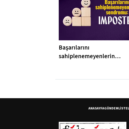
Başarılarını
sahiplenemeyenlerin
sendromu:Imposter
ANASAYFA
GÜNDEM
LİSTE