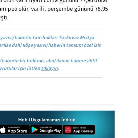
trolün varil fiyatı cuma gününü 77,98 dolar
ham petrolün varili, perşembe gününü 78,95
ştı.
yazısı/haberin tüm hakları Turkuvaz Medya
rilse dahi köşe yazısı/haberin tamamı özel izin
/haberin bir bölümü, alıntılanan habere aktif
yrıntılar için lütfen
tıklayın
.
Mobil Uygulamamızı İndirin