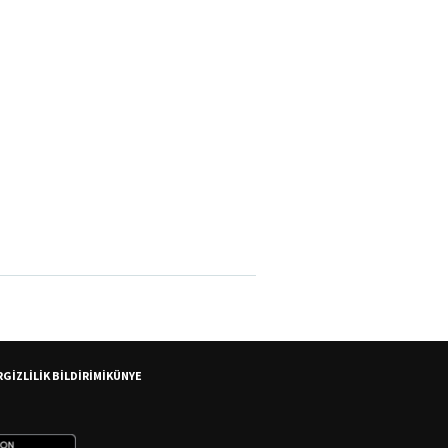
R
GİZLİLİK BİLDİRİMİ
KÜNYE