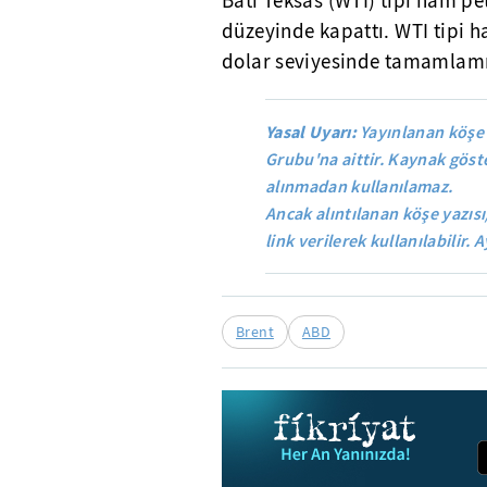
Batı Teksas (WTI) tipi ham pe
düzeyinde kapattı. WTI tipi 
dolar seviyesinde tamamlamı
Yasal Uyarı:
Yayınlanan köşe 
Grubu'na aittir. Kaynak göste
alınmadan kullanılamaz.
Ancak alıntılanan köşe yazısı
link verilerek kullanılabilir. A
Brent
ABD