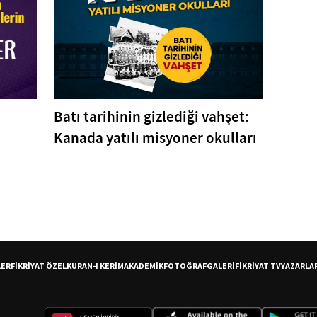
Batı tarihinin gizlediği vahşet:
Kanada yatılı misyoner okulları
LER
FİKRİYAT ÖZEL
KURAN-I KERİM
AKADEMİK
FOTOĞRAF
GALERİ
FİKRİYAT TV
YAZARLA