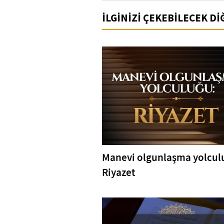
İLGİNİZİ ÇEKEBİLECEK D
Manevi olgunlaşma yolcul
Riyazet