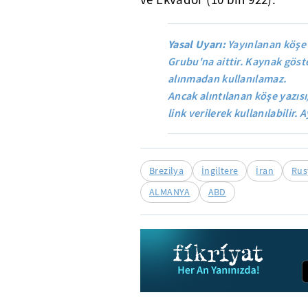
ve Ekvador (10 bin 922).
Yasal Uyarı:
Yayınlanan köşe 
Grubu'na aittir. Kaynak göste
alınmadan kullanılamaz.
Ancak alıntılanan köşe yazısı
link verilerek kullanılabilir. A
Brezilya
İngiltere
İran
Rus
ALMANYA
ABD