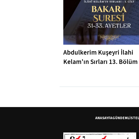
Abdulkerim Kuşeyri İlahi
Kelam'ın Sırları 13. Bölüm 
Bakara Suresi 31-33. Ayetl
Tefsiri
ANASAYFA
GÜNDEM
LİSTE