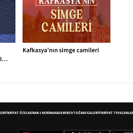
Kafkasya'nın simge camileri
I
er
LER
FİKRİYAT ÖZEL
KURAN-I KERİM
AKADEMİK
FOTOĞRAF
GALERİ
FİKRİYAT TV
YAZARLA