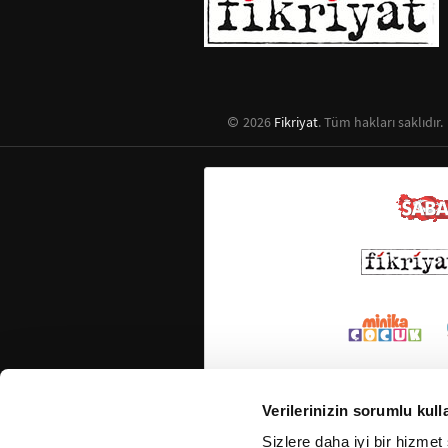
2026
Fikriyat
. Tüm hakları saklıdır.
Verilerinizin sorumlu kull
Sizlere daha iyi bir hizmet