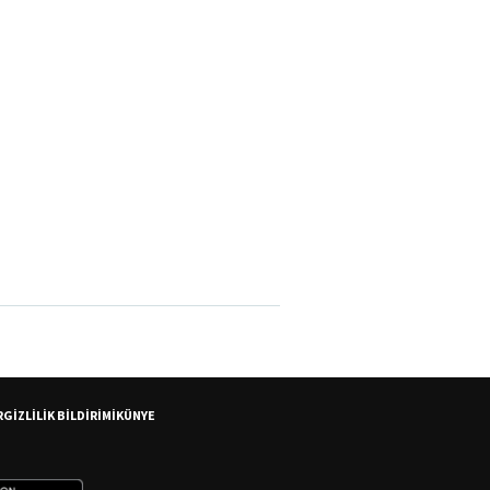
R
GİZLİLİK BİLDİRİMİ
KÜNYE