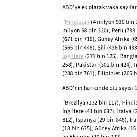
ABD'ye ek olarak vaka sayıları
"
Hindistan
(4 milyon 930 bin 
milyon 68 bin 320), Peru (733
(671 bin 716), Güney Afrika (6
(565 bin 446), Şili (436 bin 43
İngiltere
(371 bin 125), Bangla
258), Pakistan (302 bin 424), 
(288 bin 761), Filipinler (265 
ABD'nin haricinde ölü sayısı 1
"Brezilya (132 bin 117), Hindi
İngiltere (41 bin 637), İtalya 
812), İspanya (29 bin 848), İr
(18 bin 635), Güney Afrika (15 