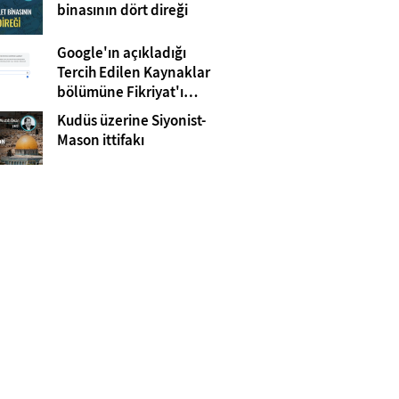
Gazze
binasının dört direği
Google'ın açıkladığı
Tercih Edilen Kaynaklar
bölümüne Fikriyat'ı
eklemeyi unutmayın!
Kudüs üzerine Siyonist-
Mason ittifakı