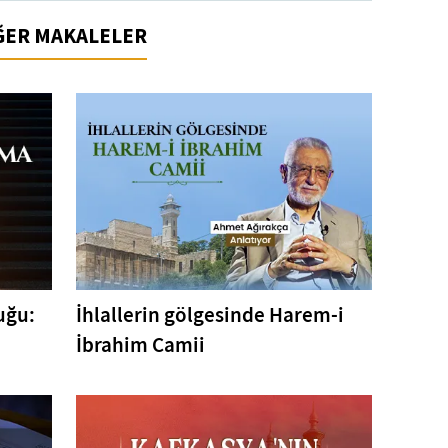
İĞER MAKALELER
uğu:
İhlallerin gölgesinde Harem-i
İbrahim Camii