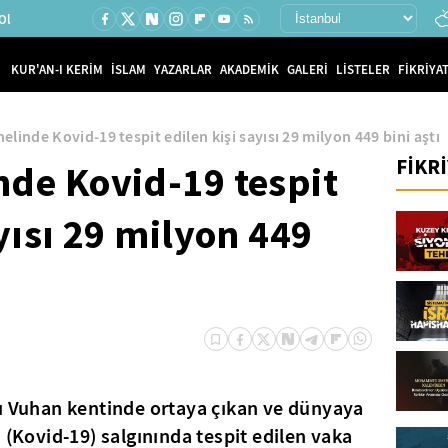
Ol
KUR'AN-I KERİM
İSLAM
YAZARLAR
AKADEMİK
GALERİ
LİSTELER
FİKRİYAT
linde Kovid-19 tespit edilen kişi sayısı 29 milyon 449 bini aştı
FİKR
nde Kovid-19 tespit
yısı 29 milyon 449
lı Vuhan kentinde ortaya çıkan ve dünyaya
 (Kovid-19) salgınında tespit edilen vaka