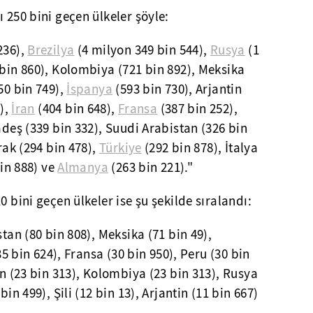
 250 bini geçen ülkeler şöyle:
236),
Brezilya
(4 milyon 349 bin 544),
Rusya
(1
 bin 860), Kolombiya (721 bin 892), Meksika
50 bin 749),
İspanya
(593 bin 730), Arjantin
3),
İran
(404 bin 648),
Fransa
(387 bin 252),
deş (339 bin 332), Suudi Arabistan (326 bin
Irak (294 bin 478),
Türkiye
(292 bin 878), İtalya
bin 888) ve
Almanya
(263 bin 221)."
0 bini geçen ülkeler ise şu şekilde sıralandı:
stan (80 bin 808), Meksika (71 bin 49),
(35 bin 624), Fransa (30 bin 950), Peru (30 bin
an (23 bin 313), Kolombiya (23 bin 313), Rusya
bin 499), Şili (12 bin 13), Arjantin (11 bin 667)