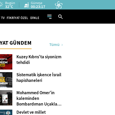
Bugün
Güneşe
32°C
00:23:16
 TV
FİKRİYAT ÖZEL
DİNLE
İYAT GÜNDEM
Tümü
Kuzey Kıbrıs'ta siyonizm
tehdidi
Sistematik işkence İsrail
hapishaneleri
Mohammed Omer'in
kaleminden
Bombardıman Uçakları
ve Tanklar Arasında
Devlet ve millet