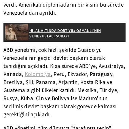
verdi. Amerikalı diplomatların bir kısmı bu sürede
Venezuela'dan ayrıldı.
HİLAL ALTINDA DÖRT YIL: OSMANLI’NIN
VENEZUELALI SUBAYI
ABD yönetimi, çok hızlı şekilde Guaido'yu
Venezuela'nın geçici devlet başkanı olarak
tanıdığını açıkladı. Kısa sürede ABD'ye, Avustralya,
Kanada,
Kolombiya
, Peru, Ekvador, Paraguay,
Brezilya, Şili, Panama, Arjantin, Kosta Rika ve
Guatemala gibi ülkeler katıldı. Meksika, Türkiye,
Rusya, Küba, Çin ve Bolivya ise Maduro'nun
seçilmiş devlet başkanı olarak görevde kalması
gerektiğini açıkladı.
ABD yönetimi, tüm dünyaya "tarafınızı seçin"