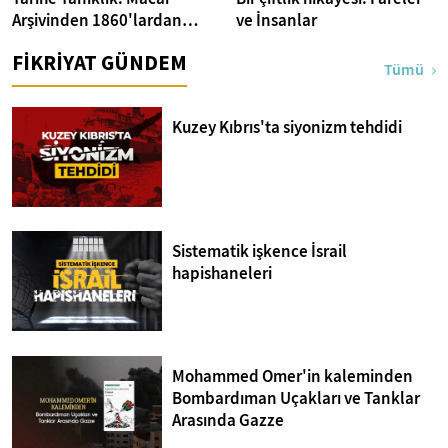
Arşivinden 1860'lardan
ve İnsanlar
İstanbul Fotoğrafları
FİKRİYAT GÜNDEM
Tümü
Kuzey Kıbrıs'ta siyonizm tehdidi
Sistematik işkence İsrail
hapishaneleri
Mohammed Omer'in kaleminden
Bombardıman Uçakları ve Tanklar
Arasında Gazze