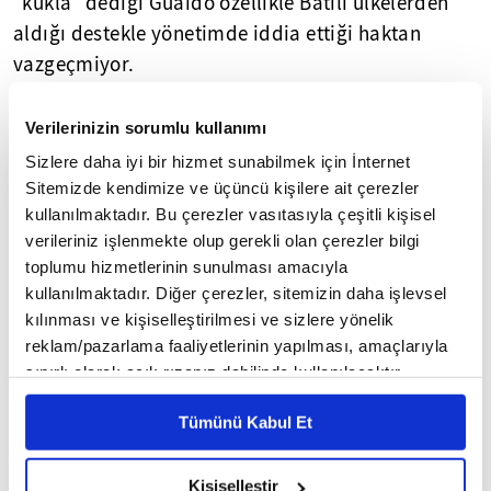
"kukla" dediği Guaido özellikle Batılı ülkelerden
aldığı destekle yönetimde iddia ettiği haktan
vazgeçmiyor.
Bu şartlar altında Venezuela'da durumun nasıl
Verilerinizin sorumlu kullanımı
gelişeceğini tahmin etmek oldukça zor görünüyor.
Sizlere daha iyi bir hizmet sunabilmek için İnternet
Guaido'nun öne çıkarak kendisini devlet başkanı
Sitemizde kendimize ve üçüncü kişilere ait çerezler
ilan etmesi,
Donald Trump
yönetiminin bu adımı
kullanılmaktadır. Bu çerezler vasıtasıyla çeşitli kişisel
tanıması, hemen ardından birçok ülkenin de kısa
verileriniz işlenmekte olup gerekli olan çerezler bilgi
toplumu hizmetlerinin sunulması amacıyla
sürede ABD'yi takip etmesi, bütün bunların
kullanılmaktadır. Diğer çerezler, sitemizin daha işlevsel
önceden hazırlanmış ve üzerinde çalışılmış bir
kılınması ve kişiselleştirilmesi ve sizlere yönelik
eylem planı olduğu izlenimini güçlendiriyor.
reklam/pazarlama faaliyetlerinin yapılması, amaçlarıyla
sınırlı olarak açık rızanız dahilinde kullanılacaktır.
Trump yönetiminin Maduro'dan "en kısa sürede
Çerezlere ilişkin tercihlerinizi çerez paneli vasıtasıyla
kurtulmak" istediği artık açıkça görülüyor. Bu
Tümünü Kabul Et
belirleyebilirsiniz. Çerezlere ilişkin detaylı bilgi için
amaca ulaşmak için de ekonomik, askeri ve siyasi
Ayarlar butonuna tıklayabilir,
Çerez Bilgilendirme
birçok baskı yönteminin seçenekler arasında
Metnimizi ziyaret edebilirsiniz.
Kişiselleştir