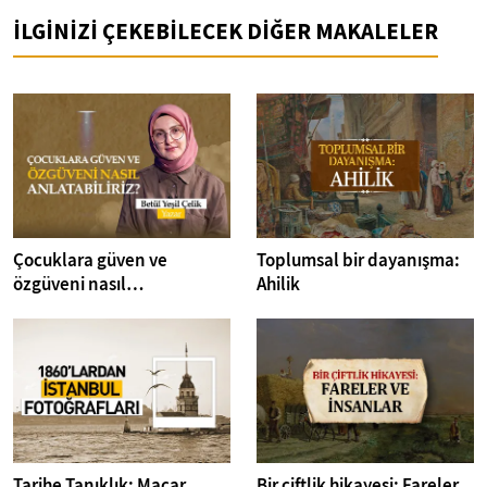
İLGİNİZİ ÇEKEBİLECEK DİĞER MAKALELER
Çocuklara güven ve
Toplumsal bir dayanışma:
özgüveni nasıl
Ahilik
anlatabiliriz? I Kitap
Dedektifi
Tarihe Tanıklık: Macar
Bir çiftlik hikayesi: Fareler