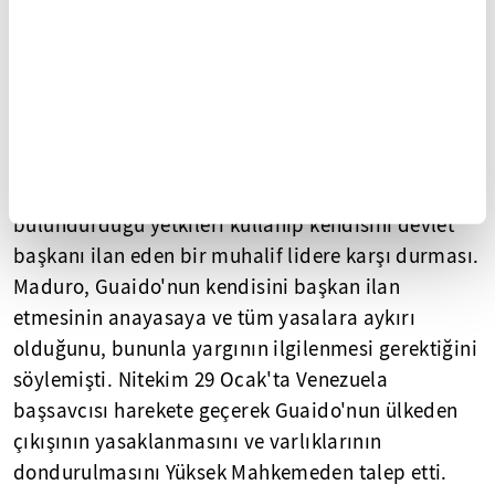
arasında yer alıyor. Çünkü Maduro'nun halk
arasında boyutu ölçülememekle birlikte bir
karşılığı bulunuyor ve ordunun sadakatini de
korumuş görünüyor.
Şu anda ortada olan gerçek ise Maduro'nun
seçilmiş devlet başkanı olarak elinde
bulundurduğu yetkileri kullanıp kendisini devlet
başkanı ilan eden bir muhalif lidere karşı durması.
Maduro, Guaido'nun kendisini başkan ilan
etmesinin anayasaya ve tüm yasalara aykırı
olduğunu, bununla yargının ilgilenmesi gerektiğini
söylemişti. Nitekim 29 Ocak'ta Venezuela
başsavcısı harekete geçerek Guaido'nun ülkeden
çıkışının yasaklanmasını ve varlıklarının
dondurulmasını Yüksek Mahkemeden talep etti.