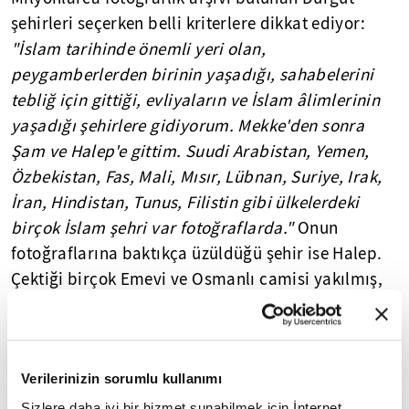
şehirleri seçerken belli kriterlere dikkat ediyor:
"İslam tarihinde önemli yeri olan,
peygamberlerden birinin yaşadığı, sahabelerini
tebliğ için gittiği, evliyaların ve İslam âlimlerinin
yaşadığı şehirlere gidiyorum. Mekke'den sonra
Şam ve Halep'e gittim. Suudi Arabistan, Yemen,
Özbekistan, Fas, Mali, Mısır, Lübnan, Suriye, Irak,
İran, Hindistan, Tunus, Filistin gibi ülkelerdeki
birçok İslam şehri var fotoğraflarda."
Onun
fotoğraflarına baktıkça üzüldüğü şehir ise Halep.
Çektiği birçok Emevi ve Osmanlı camisi yakılmış,
yıkılmış. Durgut:
"Halep yok oldu! Savaşta yok
olan şehirlerin fotoğraflarına bakamıyorum, içim
acıyor"
diyor.
Verilerinizin sorumlu kullanımı
Sizlere daha iyi bir hizmet sunabilmek için İnternet