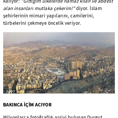
kalıyor:
"Gittiğim ülkelerde namaz kılan ve abdest
alan insanları mutlaka çekerim!"
diyor. İslam
şehirlerinin mimari yapılarını, camilerini,
türbelerini çekmeye öncelik veriyor.
BAKINCA İÇİM ACIYOR
Milyonlarca fotoğraflık arşivi bulunan Durgut