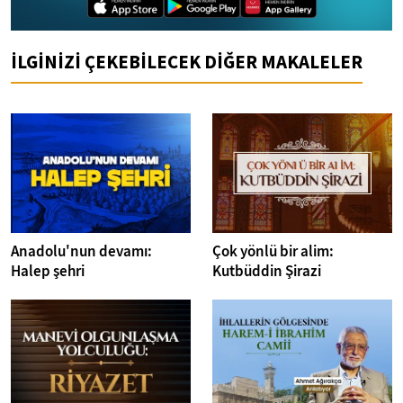
İLGİNİZİ ÇEKEBİLECEK DİĞER MAKALELER
Anadolu'nun devamı:
Çok yönlü bir alim:
Halep şehri
Kutbüddin Şirazi