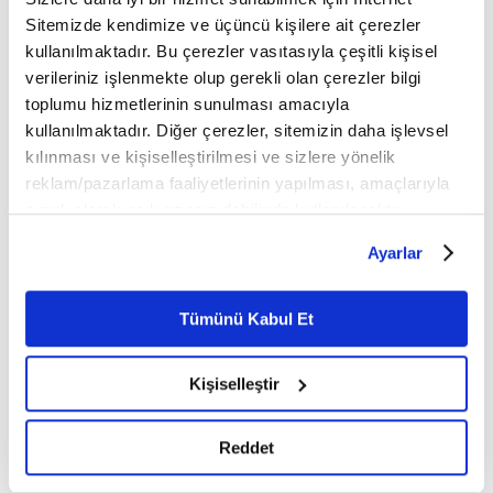
Sitemizde kendimize ve üçüncü kişilere ait çerezler
kullanılmaktadır. Bu çerezler vasıtasıyla çeşitli kişisel
verileriniz işlenmekte olup gerekli olan çerezler bilgi
toplumu hizmetlerinin sunulması amacıyla
kullanılmaktadır. Diğer çerezler, sitemizin daha işlevsel
kılınması ve kişiselleştirilmesi ve sizlere yönelik
reklam/pazarlama faaliyetlerinin yapılması, amaçlarıyla
sınırlı olarak açık rızanız dahilinde kullanılacaktır.
Çerezlere ilişkin tercihlerinizi çerez paneli vasıtasıyla
Ayarlar
belirleyebilirsiniz. Çerezlere ilişkin detaylı bilgi için
Ayarlar butonuna tıklayabilir,
Çerez Bilgilendirme
Metnimizi ziyaret edebilirsiniz.
Tümünü Kabul Et
6698 sayılı Kişisel Verilerin Korunması Kanunu uyarınca
hazırlanmış olan İnternet Sitesi Aydınlatma Metnimizi
Kişiselleştir
okumak ve sitemizi ziyaretiniz kapsamında
gerçekleştirilen veri işleme faaliyetleri ile ilgili daha
detaylı bilgi almak için lütfen
tıklayınız.
Reddet
Eğer ülkeye döndüğünde aklında çekmeyi