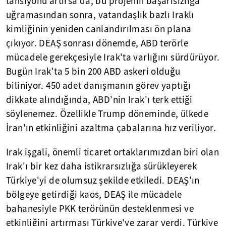
tansiyonu artırsa da, bu projenin başarısızlığa
uğramasından sonra, vatandaşlık bazlı Iraklı
kimliğinin yeniden canlandırılması ön plana
çıkıyor. DEAŞ sonrası dönemde, ABD terörle
mücadele gerekçesiyle Irak'ta varlığını sürdürüyor.
Bugün Irak'ta 5 bin 200 ABD askeri olduğu
biliniyor. 450 adet danışmanın görev yaptığı
dikkate alındığında, ABD'nin Irak'ı terk ettiği
söylenemez. Özellikle Trump döneminde, ülkede
İran'ın etkinliğini azaltma çabalarına hız veriliyor.
Irak işgali, önemli ticaret ortaklarımızdan biri olan
Irak'ı bir kez daha istikrarsızlığa sürükleyerek
Türkiye'yi de olumsuz şekilde etkiledi. DEAŞ'ın
bölgeye getirdiği kaos, DEAŞ ile mücadele
bahanesiyle PKK terörünün desteklenmesi ve
etkinliğini artırması Türkiye'ye zarar verdi. Türkiye