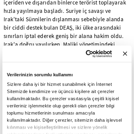
içeriden ve dışarıdan binlerce terörist toplayarak
hızla yayılmaya başladı. Suriye iç savaşı ve
Irak'taki Sünnilerin dışlanması sebebiyle alanda
bir ciddi destek bulan DEAŞ, iki ülke arasındaki
sınırları iptal ederek geniş bir alana hakim oldu.
Irak'a doğru yayılırken, Maliki yönetimindeki
silahlı kuvvetlerin kontrolündeki Musul şehrinin
çatışma olmadan DEAŞ'a teslim edilmesi, ülkede
büyük bir şok meydana getirdi. Bu olayı siyasi koz
Verilerinizin sorumlu kullanımı
olarak kullanmak isteyen Maliki, olayın
Sizlere daha iyi bir hizmet sunabilmek için İnternet
beklediğinden daha çok büyümesi yüzünden
Sitemizde kendimize ve üçüncü kişilere ait çerezler
başbakanlık koltuğunu kaybetti. Böyle büyük bir
kullanılmaktadır. Bu çerezler vasıtasıyla çeşitli kişisel
fiyaskonun nasıl gerçekleştiğinin hesabı halen
verileriniz işlenmekte olup gerekli olan çerezler bilgi
sorulmuş değil.
toplumu hizmetlerinin sunulması amacıyla
kullanılmaktadır. Diğer çerezler, sitemizin daha işlevsel
HAŞDİ ŞABİ: SİSTANİ'NİN FETVASI VE İRAN'IN
kılınması ve kişiselleştirilmesi ve sizlere yönelik