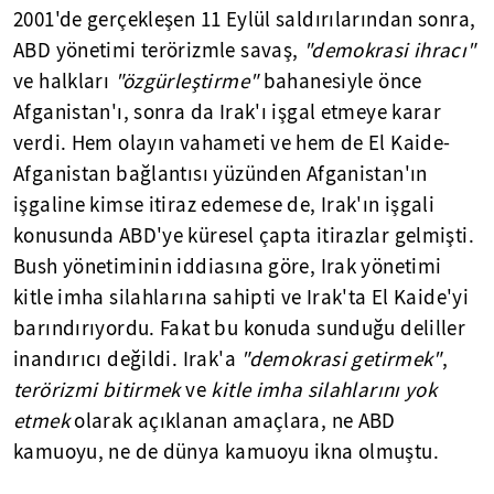
2001'de gerçekleşen 11 Eylül saldırılarından sonra,
ABD yönetimi terörizmle savaş,
"demokrasi ihracı"
ve halkları
"özgürleştirme"
bahanesiyle önce
Afganistan'ı, sonra da Irak'ı işgal etmeye karar
verdi. Hem olayın vahameti ve hem de El Kaide-
Afganistan bağlantısı yüzünden Afganistan'ın
işgaline kimse itiraz edemese de, Irak'ın işgali
konusunda ABD'ye küresel çapta itirazlar gelmişti.
Bush yönetiminin iddiasına göre, Irak yönetimi
kitle imha silahlarına sahipti ve Irak'ta El Kaide'yi
barındırıyordu. Fakat bu konuda sunduğu deliller
inandırıcı değildi. Irak'a
"demokrasi getirmek"
,
terörizmi bitirmek
ve
kitle imha silahlarını yok
etmek
olarak açıklanan amaçlara, ne ABD
kamuoyu, ne de dünya kamuoyu ikna olmuştu.