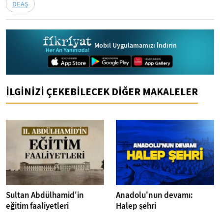
DEAŞ
Mobil Uygulamamızı İndirin
İLGİNİZİ ÇEKEBİLECEK DİĞER MAKALELER
Sultan Abdülhamid'in
Anadolu'nun devamı:
eğitim faaliyetleri
Halep şehri