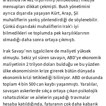
arasında ilk kez iliştirilmiş (embedded) medya
mensupları dikkat çekmişti. Bush yönetimini
ayrıca dışarıda yaşayan Kürt, Arap, Şii
muhaliflerin yanlış yönlendirdiği de söylenebilir.
Çünkü dışarıdaki muhaliflerin Irak'ı iyi
bilmedikleri ve toplumda pek karşılıklarının
olmadığı daha sonra ortaya çıkmıştı.
Irak Savaşı'nın işgalcilere de maliyeti yüksek
olmuştu. Sekiz yıl süren savaşın, ABD'ye ekonomik
maliyetinin 2 trilyon doları bulduğu ve bu yüzden
ülke ekonomisinin krize girerek bütün dünyada
ekonomik krizi tetiklediği biliniyor. ABD ordusunda
toplam 4 bin 500 can kaybı yaşanmıştı. Yaralılar,
savaşan askerlerde sıkça ortaya çıkan psikolojik
rahatsızlıklar ve ailelerin yaşadığı travmalar
hesaba katıldığında, faturanın çok daha kabarık