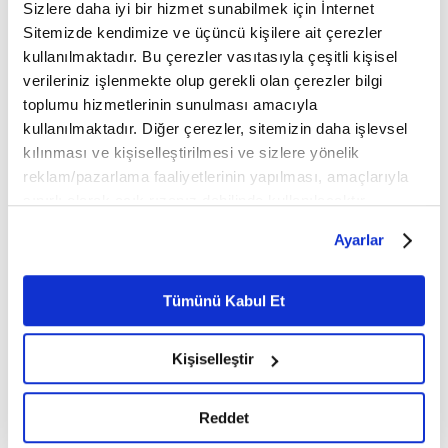
Sizlere daha iyi bir hizmet sunabilmek için İnternet
Sitemizde kendimize ve üçüncü kişilere ait çerezler
kullanılmaktadır. Bu çerezler vasıtasıyla çeşitli kişisel
verileriniz işlenmekte olup gerekli olan çerezler bilgi
İLGİNİZİ ÇEKEBİLECEK DİĞER MAKALELER
toplumu hizmetlerinin sunulması amacıyla
kullanılmaktadır. Diğer çerezler, sitemizin daha işlevsel
kılınması ve kişiselleştirilmesi ve sizlere yönelik
reklam/pazarlama faaliyetlerinin yapılması, amaçlarıyla
sınırlı olarak açık rızanız dahilinde kullanılacaktır.
Çerezlere ilişkin tercihlerinizi çerez paneli vasıtasıyla
Ayarlar
belirleyebilirsiniz. Çerezlere ilişkin detaylı bilgi için
Ayarlar butonuna tıklayabilir,
Çerez Bilgilendirme
Metnimizi ziyaret edebilirsiniz.
Veda Hutbelerindeki son
Türk Halk Edebiyatının
Tümünü Kabul Et
Mesajlar ve Hükümler
Özgün Sesi: Kaygusuz
6698 sayılı Kişisel Verilerin Korunması Kanunu uyarınca
Abdal
hazırlanmış olan İnternet Sitesi Aydınlatma Metnimizi
Kişiselleştir
okumak ve sitemizi ziyaretiniz kapsamında
gerçekleştirilen veri işleme faaliyetleri ile ilgili daha
detaylı bilgi almak için lütfen
tıklayınız.
Reddet