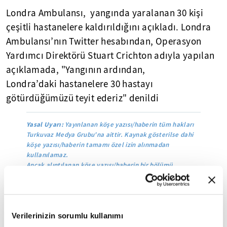
Londra Ambulansı, yangında yaralanan 30 kişi
çeşitli hastanelere kaldırıldığını açıkladı. Londra
Ambulansı’nın Twitter hesabından, Operasyon
Yardımcı Direktörü Stuart Crichton adıyla yapılan
açıklamada, "Yangının ardından,
Londra’daki hastanelere 30 hastayı
götürdüğümüzü teyit ederiz" denildi
Yasal Uyarı:
Yayınlanan köşe yazısı/haberin tüm hakları
Turkuvaz Medya Grubu'na aittir. Kaynak gösterilse dahi
köşe yazısı/haberin tamamı özel izin alınmadan
kullanılamaz.
Ancak alıntılanan köşe yazısı/haberin bir bölümü,
alıntılanan habere aktif link verilerek kullanılabilir.
Ayrıntılar için lütfen
tıklayın
.
Verilerinizin sorumlu kullanımı
Mobil Uygulamamızı İndirin