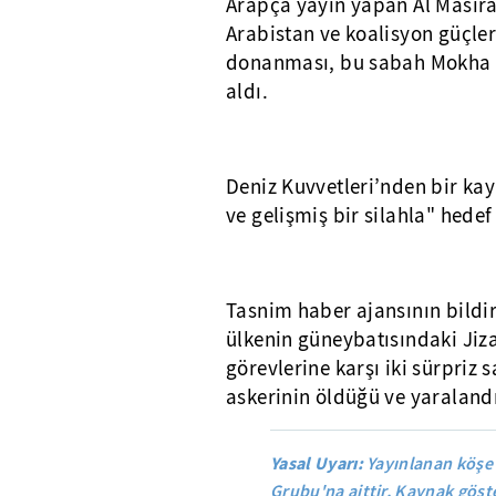
Arapça yayın yapan Al Masira
Arabistan ve koalisyon güçler
donanması, bu sabah Mokha l
aldı.
Deniz Kuvvetleri’nden bir kay
ve gelişmiş bir silahla" hedef 
Tasnim haber ajansının bildir
ülkenin güneybatısındaki Jiz
görevlerine karşı iki sürpriz 
askerinin öldüğü ve yaralandığ
Yasal Uyarı:
Yayınlanan köşe 
Grubu'na aittir. Kaynak göste