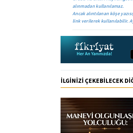
alınmadan kullanılamaz.
Ancak alıntılanan köşe yazısı
link verilerek kullanılabilir. A
İLGİNİZİ ÇEKEBİLECEK D