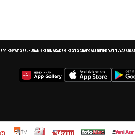
er
LER
FİKRİYAT ÖZEL
KURAN-I KERİM
AKADEMİK
FOTOĞRAF
GALERİ
FİKRİYAT TV
YAZARLA