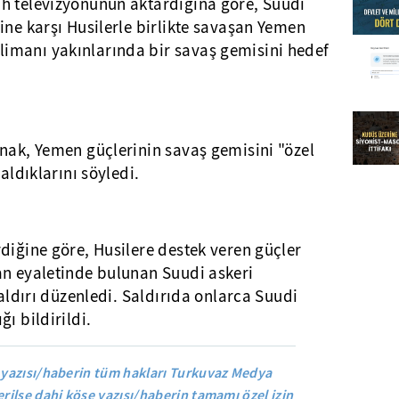
h televizyonunun aktardığına göre, Suudi
ine karşı Husilerle birlikte savaşan Yemen
imanı yakınlarında bir savaş gemisini hedef
nak, Yemen güçlerinin savaş gemisini "özel
aldıklarını söyledi.
diğine göre, Husilere destek veren güçler
an eyaletinde bulunan Suudi askeri
saldırı düzenledi. Saldırıda onlarca Suudi
ı bildirildi.
yazısı/haberin tüm hakları Turkuvaz Medya
rilse dahi köşe yazısı/haberin tamamı özel izin