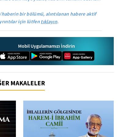
/haberin bir bölümü, alıntılanan habere aktif
yrıntılar için lütfen
tıklayın
.
Mobil Uygulamamızı İndirin
İĞER MAKALELER