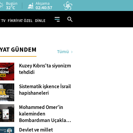
Bugün
Akşama
32°C
02:40:57
 TV
FİKRİYAT ÖZEL
DİNLE
İYAT GÜNDEM
Tümü
Kuzey Kıbrıs'ta siyonizm
tehdidi
Sistematik işkence İsrail
hapishaneleri
Mohammed Omer'in
kaleminden
Bombardıman Uçakları
ve Tanklar Arasında
Devlet ve millet