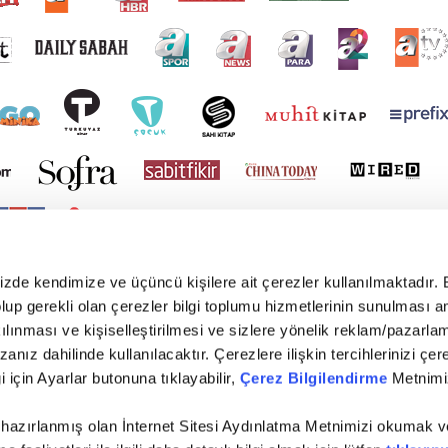
mizde kendimize ve üçüncü kişilere ait çerezler kullanılmaktadır. 
e olup gerekli olan çerezler bilgi toplumu hizmetlerinin sunulması 
kılınması ve kişiselleştirilmesi ve sizlere yönelik reklam/pazarla
zanız dahilinde kullanılacaktır. Çerezlere ilişkin tercihlerinizi çer
gi için Ayarlar butonuna tıklayabilir,
Çerez Bilgilendirme
Metnimiz
 hazırlanmış olan İnternet Sitesi Aydınlatma Metnimizi okumak v