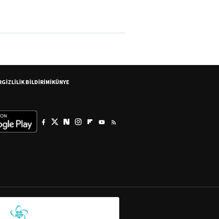
R
GİZLİLİK BİLDİRİMİ
KÜNYE