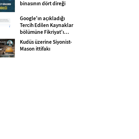
Gazze
binasının dört direği
Google'ın açıkladığı
Tercih Edilen Kaynaklar
bölümüne Fikriyat'ı
eklemeyi unutmayın!
Kudüs üzerine Siyonist-
Mason ittifakı