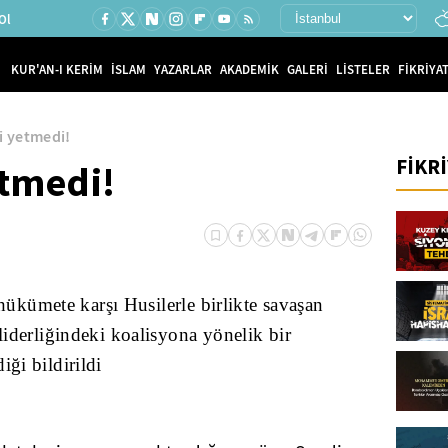
Ol
KUR'AN-I KERİM
İSLAM
YAZARLAR
AKADEMİK
GALERİ
LİSTELER
FİKRİYAT
zi yetmedi!
FİKR
etmedi!
ükümete karşı Husilerle birlikte savaşan
derliğindeki koalisyona yönelik bir
iği bildirildi