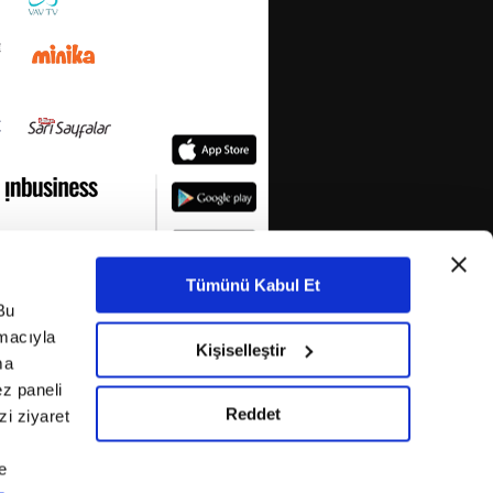
Tümünü Kabul Et
Bu
amacıyla
Kişiselleştir
ma
ez paneli
Reddet
i ziyaret
e