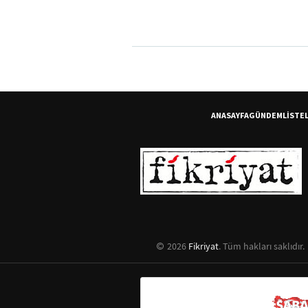
Bakara Suresi 31-33. Ayetl
Tefsiri
ANASAYFA
GÜNDEM
LİSTE
2026
Fikriyat
. Tüm hakları saklıdır.