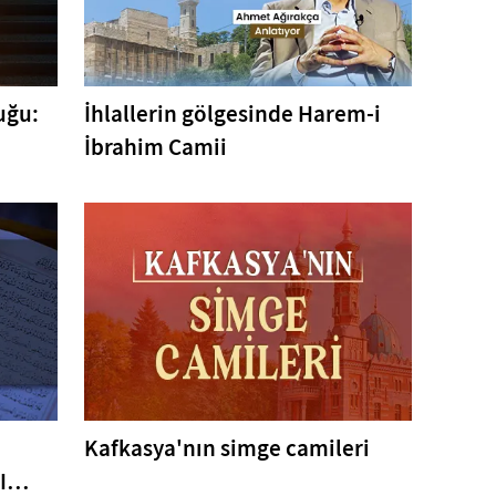
uğu:
İhlallerin gölgesinde Harem-i
İbrahim Camii
Kafkasya'nın simge camileri
I