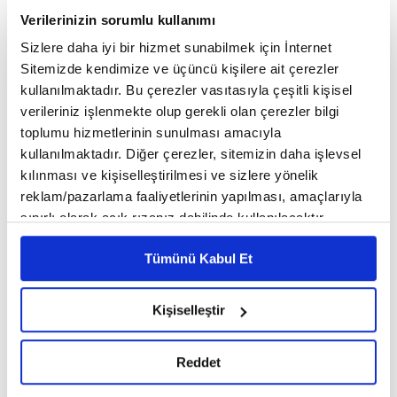
Havalimanı havadan görüntülendi.
Verilerinizin sorumlu kullanımı
- "Alanında dünyanın en yüksek performanslı
Sizlere daha iyi bir hizmet sunabilmek için İnternet
Sitemizde kendimize ve üçüncü kişilere ait çerezler
kamerası"
kullanılmaktadır. Bu çerezler vasıtasıyla çeşitli kişisel
verileriniz işlenmekte olup gerekli olan çerezler bilgi
ASELSAN Genel Müdürü Ahmet Akyol, NSosyal
toplumu hizmetlerinin sunulması amacıyla
hesabından yaptığı paylaşımda, ASELFLIR 600'ün
kullanılmaktadır. Diğer çerezler, sitemizin daha işlevsel
çektiği görüntülerin bir ekibin alın terinin
kılınması ve kişiselleştirilmesi ve sizlere yönelik
meyveleri olduğunu belirtti.
reklam/pazarlama faaliyetlerinin yapılması, amaçlarıyla
sınırlı olarak açık rızanız dahilinde kullanılacaktır.
Alanında dünyanın en yüksek performanslı
Çerezlere ilişkin tercihlerinizi çerez paneli vasıtasıyla
kamerası ASELFLIR 600'ün entegre edildiği
Tümünü Kabul Et
belirleyebilirsiniz. Çerezlere ilişkin detaylı bilgi için
Bayraktar AKINCI İHA'nın başkent semalarında
Ayarlar butonuna tıklayabilir,
Çerez Bilgilendirme
Metnimizi ziyaret edebilirsiniz.
olduğunu belirten Akyol, "Bu başarıda emeği
Kişiselleştir
6698 sayılı Kişisel Verilerin Korunması Kanunu uyarınca
geçen tüm çalışma arkadaşlarımıza ve Baykar
hazırlanmış olan İnternet Sitesi Aydınlatma Metnimizi
ekibine teşekkür ederiz." ifadesini kullandı.
Reddet
okumak ve sitemizi ziyaretiniz kapsamında
gerçekleştirilen veri işleme faaliyetleri ile ilgili daha