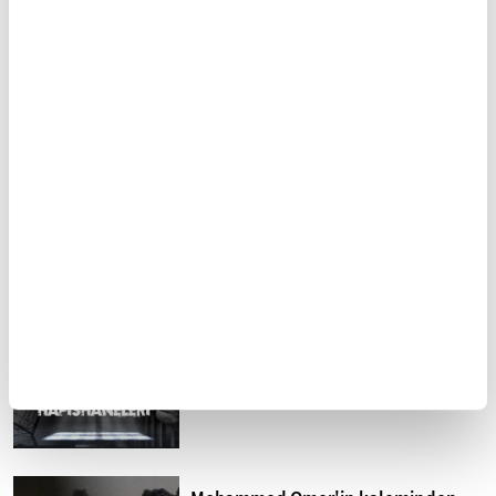
Manevi olgunlaşma
İhlallerin gölgesinde
yolculuğu: Riyazet
Harem-i İbrahim Camii
FİKRİYAT GÜNDEM
Tümü
Kuzey Kıbrıs'ta siyonizm tehdidi
Sistematik işkence İsrail
hapishaneleri