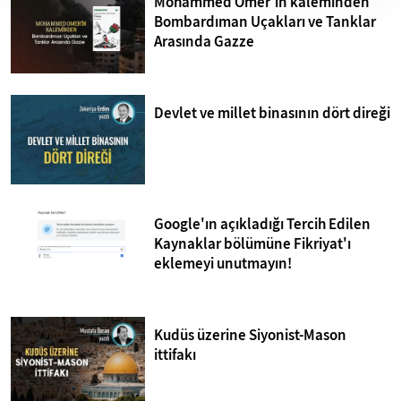
Mohammed Omer'in kaleminden
Bombardıman Uçakları ve Tanklar
Arasında Gazze
Devlet ve millet binasının dört direği
Google'ın açıkladığı Tercih Edilen
Kaynaklar bölümüne Fikriyat'ı
eklemeyi unutmayın!
Kudüs üzerine Siyonist-Mason
ittifakı