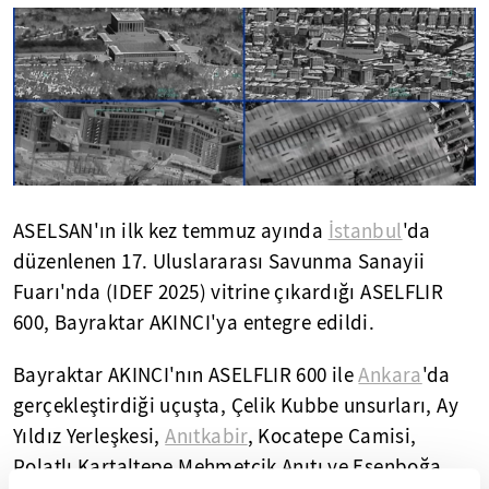
ASELSAN'ın ilk kez temmuz ayında
İstanbul
'da
düzenlenen 17. Uluslararası Savunma Sanayii
Fuarı'nda (IDEF 2025) vitrine çıkardığı ASELFLIR
600, Bayraktar AKINCI'ya entegre edildi.
Bayraktar AKINCI'nın ASELFLIR 600 ile
Ankara
'da
gerçekleştirdiği uçuşta, Çelik Kubbe unsurları, Ay
Yıldız Yerleşkesi,
Anıtkabir
, Kocatepe Camisi,
Polatlı Kartaltepe Mehmetçik Anıtı ve Esenboğa