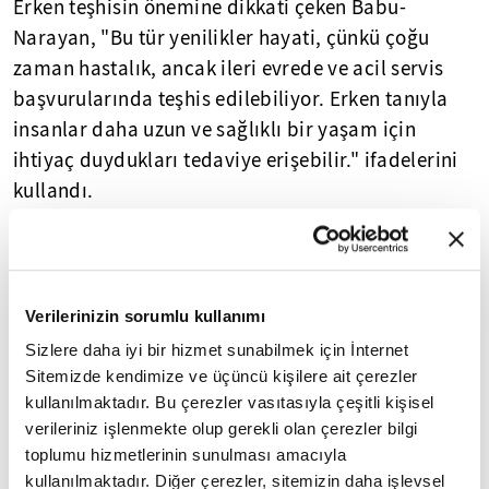
Erken teşhisin önemine dikkati çeken Babu-
Narayan, "Bu tür yenilikler hayati, çünkü çoğu
zaman hastalık, ancak ileri evrede ve acil servis
başvurularında teşhis edilebiliyor. Erken tanıyla
insanlar daha uzun ve sağlıklı bir yaşam için
ihtiyaç duydukları tedaviye erişebilir." ifadelerini
kullandı.
Araştırmanın sonuçları, dünyanın en büyük
kardiyoloji konferansı olan Avrupa Kardiyoloji
Derneği yıllık kongresinde paylaşıldı.
Verilerinizin sorumlu kullanımı
Sizlere daha iyi bir hizmet sunabilmek için İnternet
Yasal Uyarı:
Yayınlanan köşe yazısı/haberin tüm hakları
Sitemizde kendimize ve üçüncü kişilere ait çerezler
Turkuvaz Medya Grubu'na aittir. Kaynak gösterilse dahi
kullanılmaktadır. Bu çerezler vasıtasıyla çeşitli kişisel
köşe yazısı/haberin tamamı özel izin alınmadan
verileriniz işlenmekte olup gerekli olan çerezler bilgi
kullanılamaz.
toplumu hizmetlerinin sunulması amacıyla
Ancak alıntılanan köşe yazısı/haberin bir bölümü,
alıntılanan habere aktif link verilerek kullanılabilir.
kullanılmaktadır. Diğer çerezler, sitemizin daha işlevsel