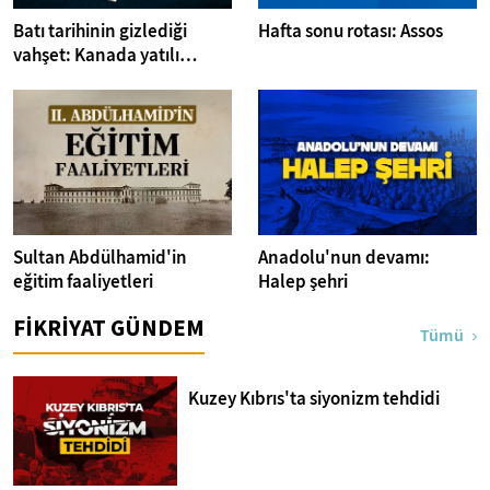
Batı tarihinin gizlediği
Hafta sonu rotası: Assos
vahşet: Kanada yatılı
misyoner okulları
Sultan Abdülhamid'in
Anadolu'nun devamı:
eğitim faaliyetleri
Halep şehri
FİKRİYAT GÜNDEM
Tümü
Kuzey Kıbrıs'ta siyonizm tehdidi