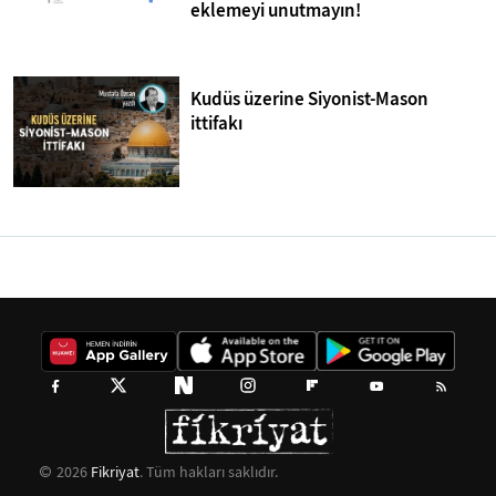
eklemeyi unutmayın!
Kudüs üzerine Siyonist-Mason
ittifakı
2026
Fikriyat
. Tüm hakları saklıdır.