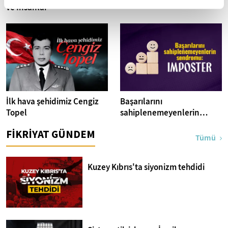
ve İnsanlar
İlk hava şehidimiz Cengiz
Başarılarını
Topel
sahiplenemeyenlerin
sendromu:Imposter
FİKRİYAT GÜNDEM
Tümü
Kuzey Kıbrıs'ta siyonizm tehdidi