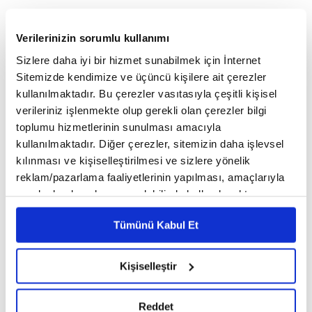
Bu altyapı sadece mevcut ihtiyaçlara yanıt
Verilerinizin sorumlu kullanımı
vermekle kalmayacak, aynı zamanda geleceğin
Sizlere daha iyi bir hizmet sunabilmek için İnternet
tehdit ortamına yönelik AR-GE ve prototipleme
Sitemizde kendimize ve üçüncü kişilere ait çerezler
faaliyetleri için de güçlü bir zemin oluşturacak.
kullanılmaktadır. Bu çerezler vasıtasıyla çeşitli kişisel
verileriniz işlenmekte olup gerekli olan çerezler bilgi
Yeni ürün geliştirme süreçleri; modern
toplumu hizmetlerinin sunulması amacıyla
laboratuvarlar, sistem entegrasyon odaları ve
kullanılmaktadır. Diğer çerezler, sitemizin daha işlevsel
mühendislik çalışma alanlarıyla desteklenecek.
kılınması ve kişiselleştirilmesi ve sizlere yönelik
reklam/pazarlama faaliyetlerinin yapılması, amaçlarıyla
- Savunma ve ihracata katkı sağlayacak
sınırlı olarak açık rızanız dahilinde kullanılacaktır.
Çerezlere ilişkin tercihlerinizi çerez paneli vasıtasıyla
Cumhurbaşkanlığı Savunma Sanayii Başkanı (SSB)
Tümünü Kabul Et
belirleyebilirsiniz. Çerezlere ilişkin detaylı bilgi için
Haluk Görgün, törende yaptığı konuşmada,
Ayarlar butonuna tıklayabilir,
Çerez Bilgilendirme
üniversite-sanayi işbirliğinin önemini
Metnimizi ziyaret edebilirsiniz.
Kişiselleştir
6698 sayılı Kişisel Verilerin Korunması Kanunu uyarınca
vurgulayarak, tesisin Türkiye savunma sanayisi
hazırlanmış olan İnternet Sitesi Aydınlatma Metnimizi
ekosistemine hayırlı olmasını diledi. Görgün, şöyle
Reddet
okumak ve sitemizi ziyaretiniz kapsamında