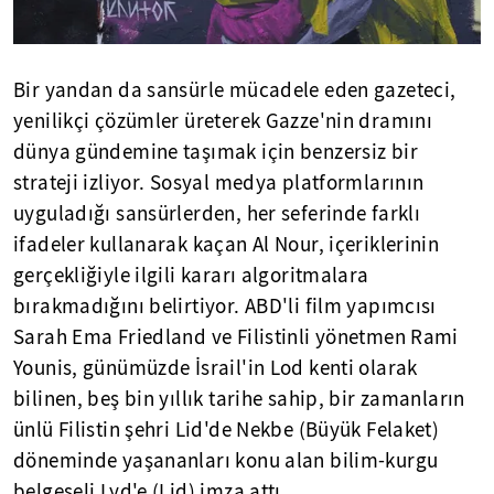
Bir yandan da sansürle mücadele eden gazeteci,
yenilikçi çözümler üreterek Gazze'nin dramını
dünya gündemine taşımak için benzersiz bir
strateji izliyor. Sosyal medya platformlarının
uyguladığı sansürlerden, her seferinde farklı
ifadeler kullanarak kaçan Al Nour, içeriklerinin
gerçekliğiyle ilgili kararı algoritmalara
bırakmadığını belirtiyor. ABD'li film yapımcısı
Sarah Ema Friedland ve Filistinli yönetmen Rami
Younis, günümüzde İsrail'in Lod kenti olarak
bilinen, beş bin yıllık tarihe sahip, bir zamanların
ünlü Filistin şehri Lid'de Nekbe (Büyük Felaket)
döneminde yaşananları konu alan bilim-kurgu
belgeseli Lyd'e (Lid) imza attı.