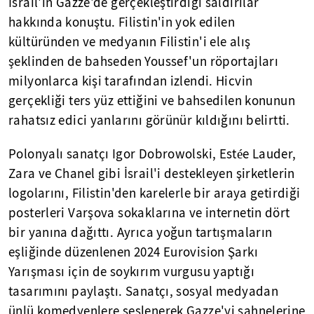
İsrail'in Gazze'de gerçekleştirdiği saldırılar
hakkında konuştu. Filistin'in yok edilen
kültüründen ve medyanın Filistin'i ele alış
şeklinden de bahseden Youssef'un röportajları
milyonlarca kişi tarafından izlendi. Hicvin
gerçekliği ters yüz ettiğini ve bahsedilen konunun
rahatsız edici yanlarını görünür kıldığını belirtti.
Polonyalı sanatçı Igor Dobrowolski, Estée Lauder,
Zara ve Chanel gibi İsrail'i destekleyen şirketlerin
logolarını, Filistin'den karelerle bir araya getirdiği
posterleri Varşova sokaklarına ve internetin dört
bir yanına dağıttı. Ayrıca yoğun tartışmaların
eşliğinde düzenlenen 2024 Eurovision Şarkı
Yarışması için de soykırım vurgusu yaptığı
tasarımını paylaştı. Sanatçı, sosyal medyadan
ünlü komedyenlere seslenerek Gazze'yi sahnelerine