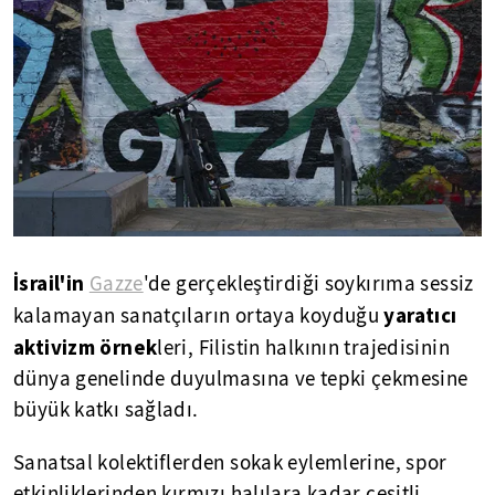
İsrail'in
Gazze
'de gerçekleştirdiği soykırıma sessiz
yaratıcı
kalamayan sanatçıların ortaya koyduğu
aktivizm örnek
leri, Filistin halkının trajedisinin
dünya genelinde duyulmasına ve tepki çekmesine
büyük katkı sağladı.
Sanatsal kolektiflerden sokak eylemlerine, spor
etkinliklerinden kırmızı halılara kadar çeşitli