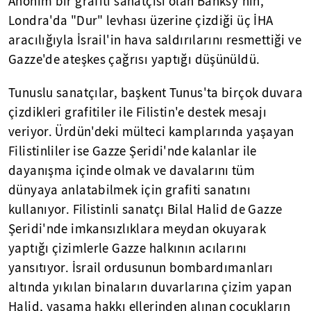
Anonim bir grafiti sanatçısı olan Banksy'nin,
Londra'da "Dur" levhası üzerine çizdiği üç İHA
aracılığıyla İsrail'in hava saldırılarını resmettiği ve
Gazze'de ateşkes çağrısı yaptığı düşünüldü.
Tunuslu sanatçılar, başkent Tunus'ta birçok duvara
çizdikleri grafitiler ile Filistin'e destek mesajı
veriyor. Ürdün'deki mülteci kamplarında yaşayan
Filistinliler ise Gazze Şeridi'nde kalanlar ile
dayanışma içinde olmak ve davalarını tüm
dünyaya anlatabilmek için grafiti sanatını
kullanıyor. Filistinli sanatçı Bilal Halid de Gazze
Şeridi'nde imkansızlıklara meydan okuyarak
yaptığı çizimlerle Gazze halkının acılarını
yansıtıyor. İsrail ordusunun bombardımanları
altında yıkılan binaların duvarlarına çizim yapan
Halid, yaşama hakkı ellerinden alınan çocukların