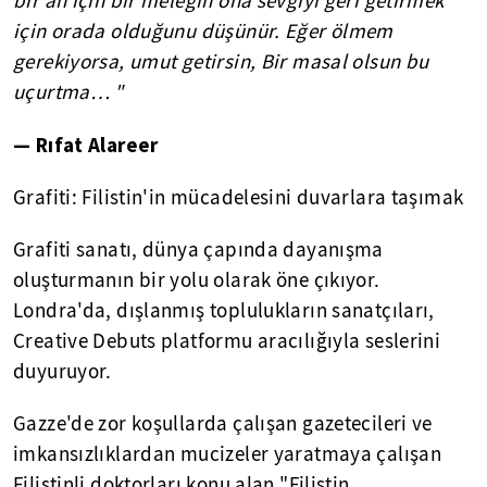
bir an için bir meleğin ona sevgiyi geri getirmek
için orada olduğunu düşünür. Eğer ölmem
gerekiyorsa, umut getirsin, Bir masal olsun bu
uçurtma… "
— Rıfat Alareer
Grafiti: Filistin'in mücadelesini duvarlara taşımak
Grafiti sanatı, dünya çapında dayanışma
oluşturmanın bir yolu olarak öne çıkıyor.
Londra'da, dışlanmış toplulukların sanatçıları,
Creative Debuts platformu aracılığıyla seslerini
duyuruyor.
Gazze'de zor koşullarda çalışan gazetecileri ve
imkansızlıklardan mucizeler yaratmaya çalışan
Filistinli doktorları konu alan "Filistin