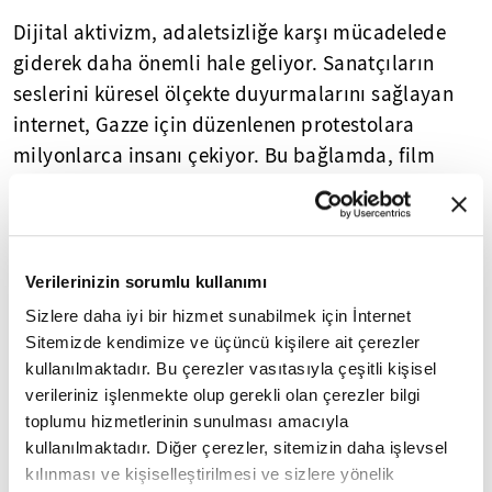
Dijital aktivizm, adaletsizliğe karşı mücadelede
giderek daha önemli hale geliyor. Sanatçıların
seslerini küresel ölçekte duyurmalarını sağlayan
internet, Gazze için düzenlenen protestolara
milyonlarca insanı çekiyor. Bu bağlamda, film
yapımcısı ve araştırmacı gazeteci Amjad Al Nour,
Gazze konusundaki cesur mücadelesiyle dikkat
çekiyor. Çektiği bir kısa filmde, ABD polisine en
hızlı ulaşma yolunu anlatan Al Nour, 911 acil
Verilerinizin sorumlu kullanımı
yardım hattının kendisini beklemeye alması
Sizlere daha iyi bir hizmet sunabilmek için İnternet
üzerine "Burada kefiye giyen bir adam var, 'Özgür
Sitemizde kendimize ve üçüncü kişilere ait çerezler
Filistin' diye bağırıyor." cümlesini kuruyor.
kullanılmaktadır. Bu çerezler vasıtasıyla çeşitli kişisel
verileriniz işlenmekte olup gerekli olan çerezler bilgi
Ardından, polis hemen odayı abluka altına alarak,
toplumu hizmetlerinin sunulması amacıyla
ortamdaki herkese silahını doğrultuyor. Onlarca
kullanılmaktadır. Diğer çerezler, sitemizin daha işlevsel
kişinin izlediği bu kısa film dışında, benzer
kılınması ve kişiselleştirilmesi ve sizlere yönelik