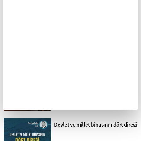
Kuzey Kıbrıs'ta siyonizm tehdidi
Sistematik işkence İsrail
hapishaneleri
Mohammed Omer'in kaleminden
Bombardıman Uçakları ve Tanklar
Arasında Gazze
Devlet ve millet binasının dört direği