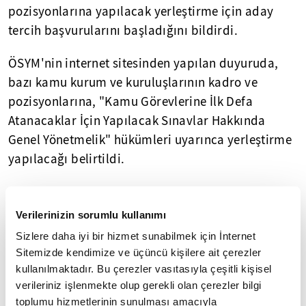
pozisyonlarına yapılacak yerleştirme için aday
tercih başvurularını başladığını bildirdi.
ÖSYM'nin internet sitesinden yapılan duyuruda,
bazı kamu kurum ve kuruluşlarının kadro ve
pozisyonlarına, "Kamu Görevlerine İlk Defa
Atanacaklar İçin Yapılacak Sınavlar Hakkında
Genel Yönetmelik" hükümleri uyarınca yerleştirme
yapılacağı belirtildi.
Adayların, yayımlanan KPSS-2022/2 tercih
kılavuzuna göre tercih işlemleri 28 Aralık saat
Verilerinizin sorumlu kullanımı
23.59'da sona erecek.
Sizlere daha iyi bir hizmet sunabilmek için İnternet
Sitemizde kendimize ve üçüncü kişilere ait çerezler
Tercih işlemleri, ÖSYM'nin
kullanılmaktadır. Bu çerezler vasıtasıyla çeşitli kişisel
"
https://ais.osym.gov.tr
"
internet adresinden,
verileriniz işlenmekte olup gerekli olan çerezler bilgi
T.C. kimlik numarası ve aday şifresi kullanılarak
toplumu hizmetlerinin sunulması amacıyla