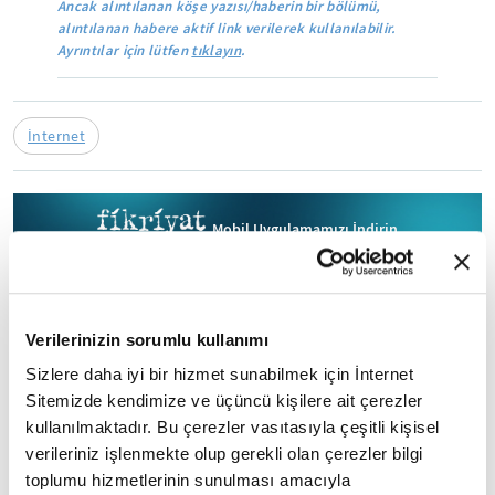
Ancak alıntılanan köşe yazısı/haberin bir bölümü,
alıntılanan habere aktif link verilerek kullanılabilir.
Ayrıntılar için lütfen
tıklayın
.
İnternet
Mobil Uygulamamızı İndirin
İLGİNİZİ ÇEKEBİLECEK DİĞER MAKALELER
Verilerinizin sorumlu kullanımı
Sizlere daha iyi bir hizmet sunabilmek için İnternet
Sitemizde kendimize ve üçüncü kişilere ait çerezler
kullanılmaktadır. Bu çerezler vasıtasıyla çeşitli kişisel
verileriniz işlenmekte olup gerekli olan çerezler bilgi
toplumu hizmetlerinin sunulması amacıyla