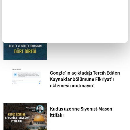
Mohammed Omer'in kaleminden
Bombardıman Uçakları ve Tanklar
Arasında Gazze
Devlet ve millet binasının dört direği
Google'ın açıkladığı Tercih Edilen
Kaynaklar bölümüne Fikriyat'ı
eklemeyi unutmayın!
Kudüs üzerine Siyonist-Mason
ittifakı