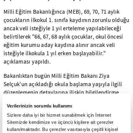
Milli Eğitim Bakanlığınca (MEB), 69, 70, 71 aylık
çocukların ilkokul 1. sınıfa kaydının zorunlu olduğu
ancak veli isteğiyle 1 yıl erteleme yapılabileceği
belirtilerek "66, 67, 68 aylık çocuklar, okul öncesi
eğitim kurumu aday kaydına alınır ancak veli
isteğiyle ilkokula 1 yıl erken başlayabilir."
açıklaması yapıldı.
Bakanlıktan bugün Milli Eğitim Bakanı Ziya
Selçuk'un açıkladığı okula başlama yaşıyla ilgili
düzenlemenin detaylarına ilişkin bilgilendirme
yapıldı. Açıklamada, şunlar kaydedildi:
Verilerinizin sorumlu kullanımı
"69, 70, 71 aylık çocukların ilkokul 1. sınıfa kaydı
Sizlere daha iyi bir hizmet sunabilmek için İnternet
Sitemizde kendimize ve üçüncü kişilere ait çerezler
zorunludur ancak veli isteğiyle 1 yıl erteleme
kullanılmaktadır. Bu çerezler vasıtasıyla çeşitli kişisel
yapılabilecektir. 66, 67, 68 aylık çocuklar, okul