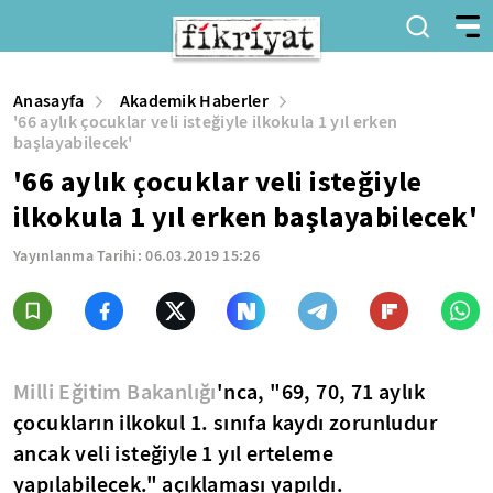
Anasayfa
Akademik Haberler
'66 aylık çocuklar veli isteğiyle ilkokula 1 yıl erken
başlayabilecek'
'66 aylık çocuklar veli isteğiyle
ilkokula 1 yıl erken başlayabilecek'
Yayınlanma Tarihi:
06.03.2019 15:26
Milli Eğitim Bakanlığı
'nca, "69, 70, 71 aylık
çocukların ilkokul 1. sınıfa kaydı zorunludur
ancak veli isteğiyle 1 yıl erteleme
yapılabilecek." açıklaması yapıldı.