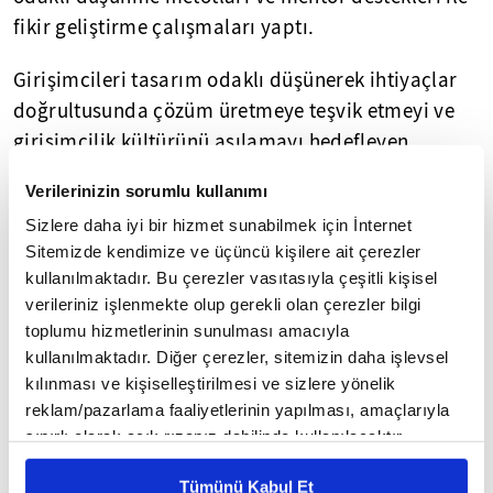
fikir geliştirme çalışmaları yaptı.
Girişimcileri tasarım odaklı düşünerek ihtiyaçlar
doğrultusunda çözüm üretmeye teşvik etmeyi ve
girişimcilik kültürünü aşılamayı hedefleyen
İdeathon'a, 50'si girişimci olmak üzere mentor, jüri
Verilerinizin sorumlu kullanımı
üyeleri ve misafirler dâhil 80 kişi katıldı.
Sizlere daha iyi bir hizmet sunabilmek için İnternet
Sitemizde kendimize ve üçüncü kişilere ait çerezler
YUTTO Müdürü Doç. Dr. Serkan Topaloğlu, Prof. Dr.
kullanılmaktadır. Bu çerezler vasıtasıyla çeşitli kişisel
Sinan Alçın, Sibel Soyak Eşder, Merthan Öztürk,
verileriniz işlenmekte olup gerekli olan çerezler bilgi
Serdar Gökpınar'ın jüri üyeliğini yaptığı
toplumu hizmetlerinin sunulması amacıyla
İdeathon'da, ilk olarak mentorler Merthan Öztürk,
kullanılmaktadır. Diğer çerezler, sitemizin daha işlevsel
Doğan Taşkent, Emin Okutan, Prof. Dr. Ata Akın, Dr.
kılınması ve kişiselleştirilmesi ve sizlere yönelik
Öğr. Üyesi İlker Köse ve Hasan Ürey sağlık
reklam/pazarlama faaliyetlerinin yapılması, amaçlarıyla
sınırlı olarak açık rızanız dahilinde kullanılacaktır.
teknolojileri ve tasarım odaklı düşünme ile ilgili
Çerezlere ilişkin tercihlerinizi çerez paneli vasıtasıyla
sunumlar yaptı.
Tümünü Kabul Et
belirleyebilirsiniz. Çerezlere ilişkin detaylı bilgi için