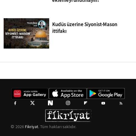
eklemeyi unutmayın!
Kudüs üzerine Siyonist-Mason
ittifakı
2026
Fikriyat
. Tüm hakları saklıdır.