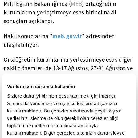
Milli Eğitim Bakanlığınca (
MEB
) ortaöğretim
kurumlarına yerleştirmeye esas birinci nakil
sonuçları açıklandı.
meb.gov.tr
Nakil sonuçlarına "
" adresinden
ulaşılabiliyor.
Ortaöğretim kurumlarına yerleştirmeye esas diğer
nakil dönemleri de 13-17 Ağustos, 27-31 Ağustos ve
3-6 Eylül olarak belirlenmişti.​
Verilerinizin sorumlu kullanımı
Yasal Uyarı:
Yayınlanan köşe yazısı/haberin tüm hakları
Sizlere daha iyi bir hizmet sunabilmek için İnternet
Turkuvaz Medya Grubu'na aittir. Kaynak gösterilse dahi
Sitemizde kendimize ve üçüncü kişilere ait çerezler
köşe yazısı/haberin tamamı özel izin alınmadan
kullanılmaktadır. Bu çerezler vasıtasıyla çeşitli kişisel
kullanılamaz.
verileriniz işlenmekte olup gerekli olan çerezler bilgi
Ancak alıntılanan köşe yazısı/haberin bir bölümü,
toplumu hizmetlerinin sunulması amacıyla
alıntılanan habere aktif link verilerek kullanılabilir.
Ayrıntılar için lütfen
tıklayın
.
kullanılmaktadır. Diğer çerezler, sitemizin daha işlevsel