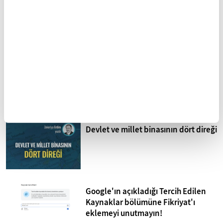
Sistematik işkence İsrail
hapishaneleri
Mohammed Omer'in kaleminden
Bombardıman Uçakları ve Tanklar
Arasında Gazze
Devlet ve millet binasının dört direği
Google'ın açıkladığı Tercih Edilen
Kaynaklar bölümüne Fikriyat'ı
eklemeyi unutmayın!