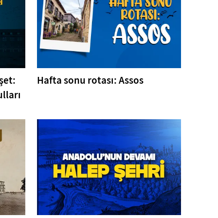
şet:
Hafta sonu rotası: Assos
lları