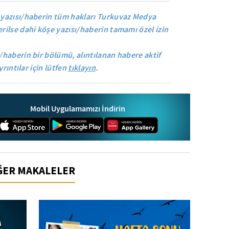
yazısı/haberin tüm hakları Turkuvaz Medya
rilse dahi köşe yazısı/haberin tamamı özel izin
/haberin bir bölümü, alıntılanan habere aktif
yrıntılar için lütfen
tıklayın
.
Mobil Uygulamamızı İndirin
İĞER MAKALELER