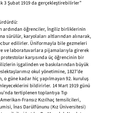
k 3 Şubat 1919 da gerçekleştirebilirler"
sürdürdü:
 ardından öğrenciler, İngiliz birliklerinin
na sürülür, karyolaları altlarından alınarak,
bur edilirler. Üniformayla bile gezmeleri
re ve laboratuvarlara pijamalarıyla girerek
 protestolar karşısında üç öğrencinin bir
ilizlerin işgalinden ve baskılarından büyük
eslektaşlarımız okul yönetimine, 1827'de
n, o güne kadar hiç yapılmayan 92. kuruluş
nleyeceklerini bildirirler. 14 Mart 1919 günü
u'nda tertiplenen toplantıya Tıp
z-Amerikan-Fransız Kızılhaç temsilcileri,
umisi, İnas Darülfünunu (Kız Üniversitesi)