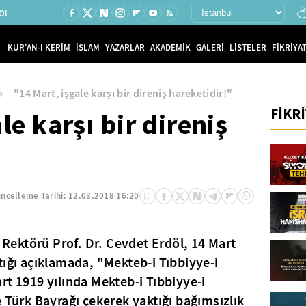
Ol
KUR'AN-I KERİM
İSLAM
YAZARLAR
AKADEMİK
GALERİ
LİSTELER
FİKRİYAT
"14 Mart, işgale karşı bir direniş hareketidir!"
FİKR
le karşı bir direniş
ncelleme Tarihi:
12.03.2018 16:20
i Rektörü Prof. Dr. Cevdet Erdöl, 14 Mart
tığı açıklamada, "Mekteb-i Tıbbiyye-i
rt 1919 yılında Mekteb-i Tıbbiyye-i
e Türk Bayrağı çekerek yaktığı bağımsızlık