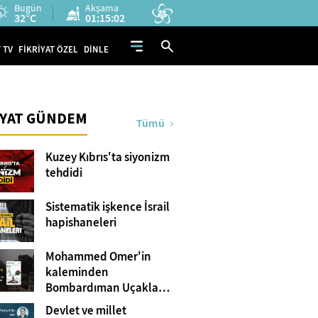
Bugün
Akşama
32°C
01:15:01
 TV
FİKRİYAT ÖZEL
DİNLE
İYAT GÜNDEM
Tümü
Kuzey Kıbrıs'ta siyonizm
tehdidi
Sistematik işkence İsrail
hapishaneleri
Mohammed Omer'in
kaleminden
Bombardıman Uçakları
ve Tanklar Arasında
Devlet ve millet