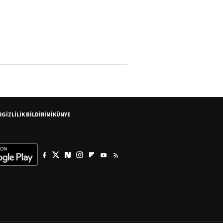
R
GİZLİLİK BİLDİRİMİ
KÜNYE