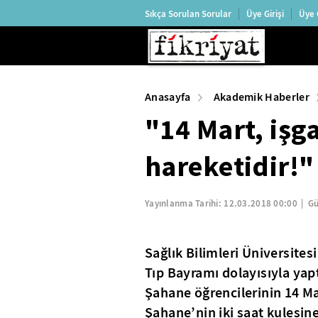
Sıkça Sorulan Sorular
Üye Girişi
Üye 
Anasayfa
Akademik Haberler
"14 Mart, işga
hareketidir!"
Yayınlanma Tarihi:
12.03.2018 00:00
Gü
Sağlık Bilimleri Üniversites
Tıp Bayramı dolayısıyla yap
Şahane öğrencilerinin 14 Ma
Şahane’nin iki saat kulesin