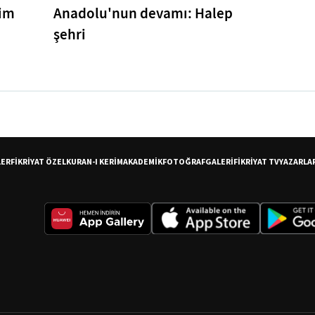
tim
Anadolu'nun devamı: Halep
şehri
LER
FİKRİYAT ÖZEL
KURAN-I KERİM
AKADEMİK
FOTOĞRAF
GALERİ
FİKRİYAT TV
YAZARLA