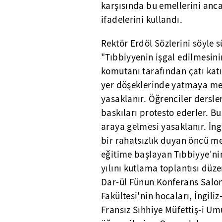
karşısında bu emellerini anca
ifadelerini kullandı.
Rektör Erdöl Sözlerini söyle 
"Tıbbiyyenin işgal edilmesinin
komutanı tarafından çatı katı
yer döşeklerinde yatmaya mec
yasaklanır. Öğrenciler dersle
baskıları protesto ederler. Bu
araya gelmesi yasaklanır. İng
bir rahatsızlık duyan öncü m
eğitime başlayan Tıbbiyye'ni
yılını kutlama toplantısı düze
Dar-ül Fünun Konferans Salon
Fakültesi'nin hocaları, İngili
Fransız Sıhhiye Müfettiş-i Um