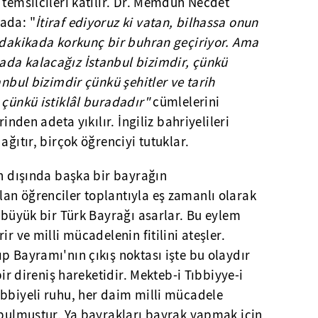
 temsilcileri katılır. Dr. Memduh Necdet
ada: "
İtiraf ediyoruz ki vatan, bilhassa onun
u dakikada korkunç bir buhran geçiriyor. Ama
da kalacağız İstanbul bizimdir, çünkü
anbul bizimdir çünkü şehitler ve tarih
 çünkü istiklâl buradadır"
cümlelerini
rinden adeta yıkılır. İngiliz bahriyelileri
ağıtır, birçok öğrenciyi tutuklar.
ın dışında başka bir bayrağın
an öğrenciler toplantıyla eş zamanlı olarak
a büyük bir Türk Bayrağı asarlar. Bu eylem
ir ve milli mücadelenin fitilini ateşler.
p Bayramı'nın çıkış noktası işte bu olaydır
bir direniş hareketidir. Mekteb-i Tıbbiyye-i
ıbbiyeli ruhu, her daim milli mücadele
 bulmuştur. Ya bayrakları bayrak yapmak için