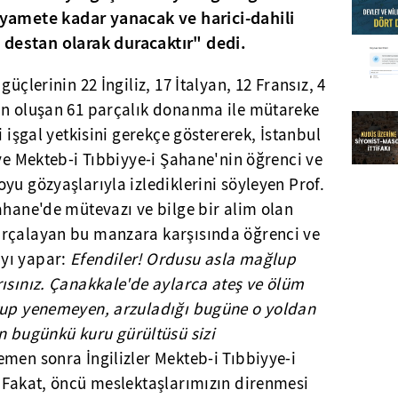
kıyamete kadar yanacak ve harici-dahili
destan olarak duracaktır" dedi.
üçlerinin 22 İngiliz, 17 İtalyan, 12 Fransız, 4
an oluşan 61 parçalık donanma ile mütareke
i işgal yetkisini gerekçe göstererek, İstanbul
 ve Mekteb-i Tıbbiyye-i Şahane'nin öğrenci ve
yu gözyaşlarıyla izlediklerini söyleyen Prof.
ahane'de mütevazı ve bilge bir alim olan
arçalayan bu manzara karşısında öğrenci ve
yı yapar:
Efendiler! Ordusu asla mağlup
ısınız. Çanakkale'de aylarca ateş ve ölüm
tup yenemeyen, arzuladığı bugüne o yoldan
bugünkü kuru gürültüsü sizi
emen sonra İngilizler Mekteb-i Tıbbiyye-i
. Fakat, öncü meslektaşlarımızın direnmesi