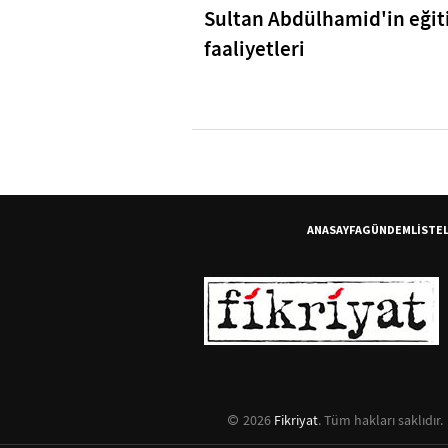
Sultan Abdülhamid'in eği
faaliyetleri
ANASAYFA
GÜNDEM
LİSTE
2026
Fikriyat
. Tüm hakları saklıdır.