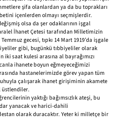
metlere şifa olanlardan ya da bu toprakları
betini içenlerden olmayı seçmişlerdir.
eğişmiş olsa da şer odaklarının işgal
ralel İhanet Çetesi tarafından Milletimizin
 Temmuz gecesi, tıpkı 14 Mart 1919'da işgale
iyeliler gibi, bugünkü tıbbiyeliler olarak
n iki saat kulesi arasına al bayrağımızı
ecanla ihanete boyun eğmeyeceğimizi
nrasında hastanelerimizde görev yapan tüm
ruhuyla çalışarak ihanet girişiminin akamete
 üstlendiler.
rencilerinin yaktığı bağımsızlık ateşi, bu
dar yanacak ve harici-dahili
stan olarak duracaktır. Yeter ki milletçe bir