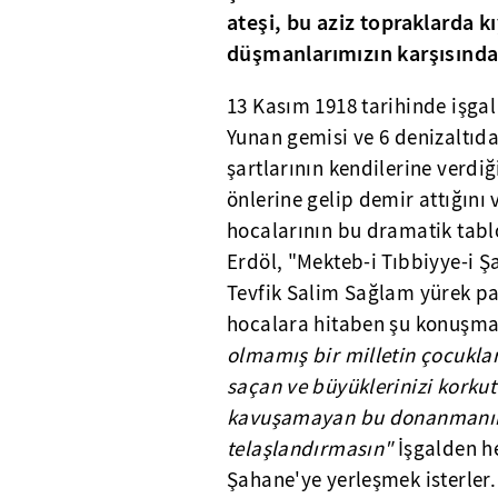
ateşi, bu aziz topraklarda 
düşmanlarımızın karşısında 
13 Kasım 1918 tarihinde işgal g
Yunan gemisi ve 6 denizaltıd
şartlarının kendilerine verdiğ
önlerine gelip demir attığını
hocalarının bu dramatik tablo
Erdöl, "Mekteb-i Tıbbiyye-i Ş
Tevfik Salim Sağlam yürek p
hocalara hitaben şu konuşma
olmamış bir milletin çocuklar
saçan ve büyüklerinizi korku
kavuşamayan bu donanmanın 
telaşlandırmasın"
İşgalden h
Şahane'ye yerleşmek isterler