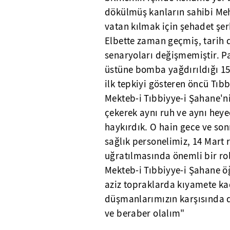
dökülmüş kanların sahibi Meh
vatan kılmak için şehadet şer
Elbette zaman geçmiş, tarih d
senaryoları değişmemiştir. Pa
üstüne bomba yağdırıldığı 15
ilk tepkiyi gösteren öncü Tıbb
Mekteb-i Tıbbiyye-i Şahane'ni
çekerek aynı ruh ve aynı hey
haykırdık. O hain gece ve so
sağlık personelimiz, 14 Mart 
uğratılmasında önemli bir rol
Mekteb-i Tıbbiyye-i Şahane öğ
aziz topraklarda kıyamete ka
düşmanlarımızın karşısında de
ve beraber olalım"