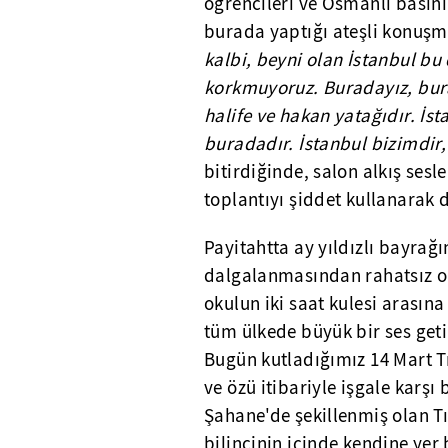
öğrencileri ve Osmanlı basını
burada yaptığı ateşli konuşm
kalbi, beyni olan İstanbul b
korkmuyoruz. Buradayız, bura
halife ve hakan yatağıdır. İst
buradadır. İstanbul bizimdir,
bitirdiğinde, salon alkış sesle
toplantıyı şiddet kullanarak d
Payitahtta ay yıldızlı bayrağ
dalgalanmasından rahatsız ol
okulun iki saat kulesi arasın
tüm ülkede büyük bir ses getir
Bugün kutladığımız 14 Mart Tı
ve özü itibariyle işgale karşı 
Şahane'de şekillenmiş olan T
bilincinin içinde kendine yer