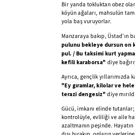
Bir yanda tokluktan obez olan
köyün ağaları, mahsulün tam
yola baş vuruyorlar.
Manzaraya bakıp, Üstad'ın baş
pulunu bekleye dursun on ku
pul. / Bu taksimi kurt yapma
kefili karaborsa"
diye bağırı
Ayrıca, gençlik yıllarımızda 
"Ey gıramlar, kilolar ve hele
terazi dengesiz"
diye mırıld
Gücü, imkanı elinde tutanlar;
kontrolüyle, evliliği ve aile 
azaltmanın peşinde. Hayatın 
dışı bırakıp, onların yerleri