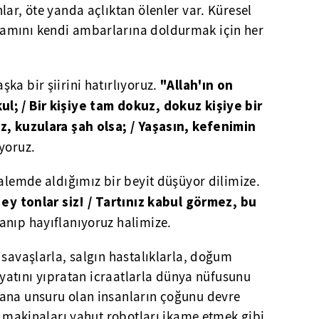
lar, öte yanda açlıktan ölenler var. Küresel
amını kendi ambarlarına doldurmak için her
"Allah'ın on
ka bir şiirini hatırlıyoruz.
l; / Bir kişiye tam dokuz, dokuz kişiye bir
z, kuzulara şah olsa; / Yaşasın, kefenimin
yoruz.
kalemde aldığımız bir beyit düşüyor dilimize.
 ey tonlar siz! / Tartınız kabul görmez, bu
anıp hayıflanıyoruz halimize.
 savaşlarla, salgın hastalıklarla, doğum
hayatını yıpratan icraatlarla dünya nüfusunu
ana unsuru olan insanların çoğunu devre
ne makinaları yahut robotları ikame etmek gibi