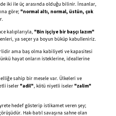
e iki ile üç arasında olduğu bilinir. İnsanlar,
"normal altı, normal, üstün, çok
rına göre;
r.
"Bin işçiye bir başçı lazım"
ce kalıplarıyla,
enleri, ya seçer ya boyun büküp kabulleniriz.
rlidir ama baş olma kabiliyeti ve kapasitesi
nkü hayat onların isteklerine, ideallerine
zelliğe sahip bir mesele var. Ülkeleri ve
"adil"
"zalim"
tli iseler
, kötü niyetli iseler
yrete hedef gösterip istikamet veren şey;
 görüşüdür. Hak-batıl savaşına sahne olan