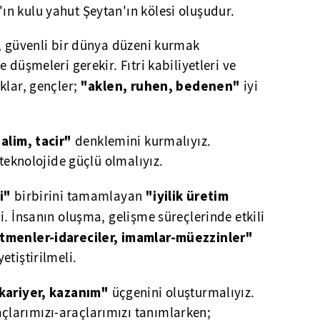
n kulu yahut Şeytan'ın kölesi oluşudur.
u, güvenli bir dünya düzeni kurmak
 düşmeleri gerekir. Fıtri kabiliyetleri ve
"aklen, ruhen, bedenen"
klar, gençler;
iyi
 alim, tacir"
denklemini kurmalıyız.
-teknolojide güçlü olmalıyız.
mi"
"iyilik üretim
birbirini tamamlayan
i. İnsanın oluşma, gelişme süreçlerinde etkili
tmenler-idareciler, imamlar-müezzinler"
etiştirilmeli.
 kariyer, kazanım"
üçgenini oluşturmalıyız.
larımızı-araçlarımızı tanımlarken;