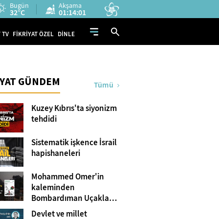
Bugün
Akşama
32°C
01:14:00
 TV
FİKRİYAT ÖZEL
DİNLE
İYAT GÜNDEM
Tümü
Kuzey Kıbrıs'ta siyonizm
tehdidi
Sistematik işkence İsrail
hapishaneleri
Mohammed Omer'in
kaleminden
Bombardıman Uçakları
ve Tanklar Arasında
Devlet ve millet