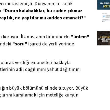
vermek istemişti. Dünyanın, insanlık
"Durun kalabalıklar, bu cadde çıkmaz
ıp
yaptık, ne yaptılar mukaddes emaneti?"
"ünlem"
en koruyor. İlk mısranın bitimindeki
"soru"
mindeki
işareti de yerli yerinde
m olarak verdiği emanetleri hakkıyla
lerinin adil dağılımını yahut dağıtımını
rlığın büyük bölümünü elinde tutuyor. Büyük
açlarını karşılamak için meteliğe kurşun