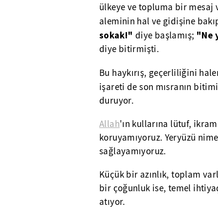
ülkeye ve topluma bir mesaj 
aleminin hal ve gidişine bak
sokak!"
"Ne 
diye başlamış;
diye bitirmişti.
Bu haykırış, geçerliliğini hal
işareti de son mısranın biti
duruyor.
Allah
'ın kullarına lütuf, ikra
koruyamıyoruz. Yeryüzü nimet
sağlayamıyoruz.
Küçük bir azınlık, toplam va
bir çoğunluk ise, temel ihtiy
atıyor.