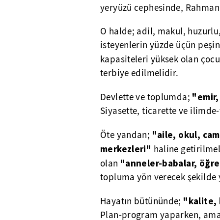
yeryüzü cephesinde, Rahman'ı
O halde; adil, makul, huzurl
isteyenlerin yüzde üçün peşine
kapasiteleri yüksek olan çocu
terbiye edilmelidir.
"emir,
Devlette ve toplumda;
Siyasette, ticarette ve ilimde
"aile, okul, ca
Öte yandan;
merkezleri"
haline getirilmel
"anneler-babalar, öğre
olan
topluma yön verecek şekilde y
"kalite,
Hayatın bütününde;
Plan-program yaparken, amaç