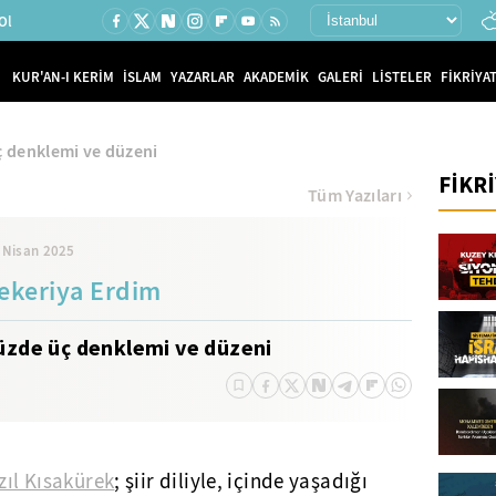
Ol
KUR'AN-I KERİM
İSLAM
YAZARLAR
AKADEMİK
GALERİ
LİSTELER
FİKRİYAT
ç denklemi ve düzeni
FİKR
Tüm Yazıları
 Nisan 2025
ekeriya Erdim
üzde üç denklemi ve düzeni
zıl Kısakürek
; şiir diliyle, içinde yaşadığı