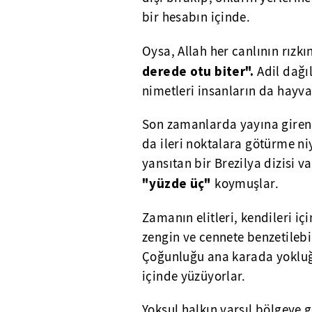
bir hesabın içinde.
Oysa, Allah her canlının rızkın
derede otu biter".
Adil dağı
nimetleri insanların da hayva
Son zamanlarda yayına giren 
da ileri noktalara götürme niy
yansıtan bir Brezilya dizisi 
"yüzde üç"
koymuşlar.
Zamanın elitleri, kendileri iç
zengin ve cennete benzetilebi
Çoğunluğu ana karada yokluğ
içinde yüzüyorlar.
Yoksul halkın varsıl bölgeye 