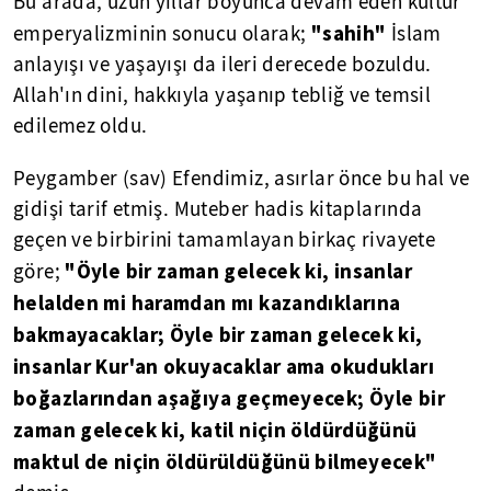
Bu arada, uzun yıllar boyunca devam eden kültür
"sahih"
emperyalizminin sonucu olarak;
İslam
anlayışı ve yaşayışı da ileri derecede bozuldu.
Allah'ın dini, hakkıyla yaşanıp tebliğ ve temsil
edilemez oldu.
Peygamber (sav) Efendimiz, asırlar önce bu hal ve
gidişi tarif etmiş. Muteber hadis kitaplarında
geçen ve birbirini tamamlayan birkaç rivayete
"Öyle bir zaman gelecek ki, insanlar
göre;
helalden mi haramdan mı kazandıklarına
bakmayacaklar; Öyle bir zaman gelecek ki,
insanlar Kur'an okuyacaklar ama okudukları
boğazlarından aşağıya geçmeyecek; Öyle bir
zaman gelecek ki, katil niçin öldürdüğünü
maktul de niçin öldürüldüğünü bilmeyecek"