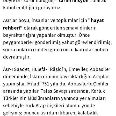
"tarihi misyon"
böyle bir sorumluluğun;
olarak
kabul edildiğini görüyoruz.
"hayat
Asırlar boyu, insanlar ve toplumlar için
rehberi"
olarak gönderilen semavi dinlerin
bayraktarlığını yapanlar olmuştur. Önce
peygamberler gönderilmiş yahut görevlendirilmiş,
sonra onların izinden giden öncü kadrolar nöbeti
devralmıştır.
Asr-ı Saadet, Hulefâ-i Râşidîn, Emeviler, Abbasiler
döneminde; İslam dininin bayraktarlığını Araplar
yapmışlar. Miladî 751 yılında, Abbasilerle Çinliler
arasında yapılan Talas Savaşı sırasında, Karluk
Türklerinin Müslümanların yanında yer almaları
sebebiyle Türk-Arap ilişkileri olumlu yönde
gelişmiş; onuncu asırdan itibaren, kalabalık