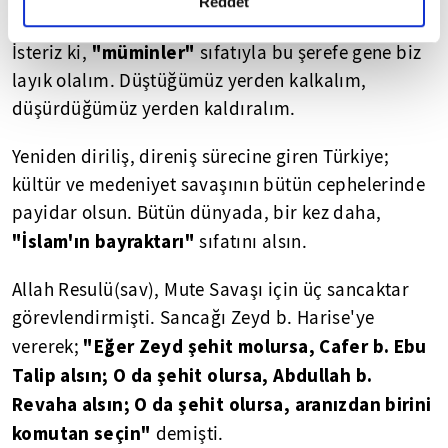
dinini yüceltebileceğini"
söylüyor.
detaylı bilgi almak için lütfen
tıklayınız.
Reddet
"müminler"
İsteriz ki,
sıfatıyla bu şerefe gene biz
layık olalım. Düştüğümüz yerden kalkalım,
düşürdüğümüz yerden kaldıralım.
Yeniden diriliş, direniş sürecine giren Türkiye;
kültür ve medeniyet savaşının bütün cephelerinde
payidar olsun. Bütün dünyada, bir kez daha,
"İslam'ın bayraktarı"
sıfatını alsın.
Allah Resulü(sav), Mute Savaşı için üç sancaktar
görevlendirmişti. Sancağı Zeyd b. Harise'ye
"Eğer Zeyd şehit molursa, Cafer b. Ebu
vererek;
Talip alsın; O da şehit olursa, Abdullah b.
Revaha alsın; O da şehit olursa, aranızdan birini
komutan seçin"
demişti.