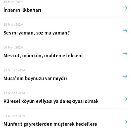
15 Mart 2024
İnsanın ilkbaharı
10 Mart 2024
Ses mi yaman, söz mü yaman?
06 Mart 2024
Mevcut, mümkün, muhtemel ekseni
22 Şubat 2024
Musa’nın boynuzu var mıydı?
12 Şubat 2024
Küresel köyün evliyası ya da eşkıyası olmak
04 Şubat 2024
Münferit gayretlerden müşterek hedeflere