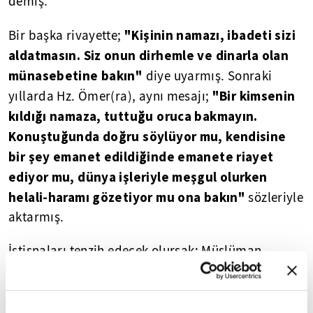
demiş.
"Kişinin namazı, ibadeti sizi
Bir başka rivayette;
aldatmasın. Siz onun dirhemle ve dinarla olan
münasebetine bakın"
diye uyarmış. Sonraki
"Bir kimsenin
yıllarda Hz. Ömer(ra), aynı mesajı;
kıldığı namaza, tuttuğu oruca bakmayın.
Konuştuğunda doğru söylüyor mu, kendisine
bir şey emanet edildiğinde emanete riayet
ediyor mu, dünya işleriyle meşgul olurken
helali-haramı gözetiyor mu ona bakın"
sözleriyle
aktarmış.
İstisnaları tenzih edecek olursak; Müslüman
oldukları bilinen insanların ve toplumların büyük
çoğunluğu, sulandırılmış-bulandırılmış bir din
anlayışı ve yaşayışı içindeler. İnandıkları gibi