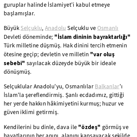
guruplar halinde İslamiyet'i kabul etmeye
başlamışlar.
Büyük
Selçuklu
,
Anadolu
Selçuklu ve
Osmanlı
"İslam dininin bayraktarlığı"
Devleti döneminde;
Türk milletine düşmüş. Hak dinini tercih etmenin
"var oluş
ötesine geçip; devletin ve milletin
sebebi"
sayılacak düzeyde büyük bir ideale
dönüşmüş.
Selçuklular Anadolu'yu, Osmanlılar
Balkanlar
'ı
İslam'la şereflendirmiş. Şanlı ecdadımız, gittiği
her yerde hakkın hâkimiyetini kurmuş; huzur ve
güven iklimi getirmiş.
"özdeş"
Kendilerini bu dinle, dava ile
görmüş ve
hayatlarının her anını, alanını kapsayacak şekilde