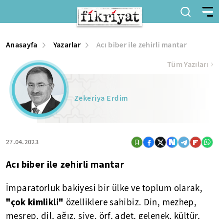
Anasayfa
Yazarlar
Acı biber ile zehirli mantar
Tüm Yazıları
Zekeriya Erdim
27.04.2023
Acı biber ile zehirli mantar
İmparatorluk bakiyesi bir ülke ve toplum olarak,
"çok kimlikli"
özelliklere sahibiz. Din, mezhep,
meşrep, dil, ağız, şive, örf, adet, gelenek, kültür,