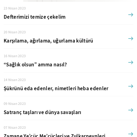
23 Nisan 2023
Defterimizi temize çekelim
20 Nisan 2023
Karşılama, ağırlama, uğurlama kültürü
16 Nisan 2023
“Sağlık olsun” amma nasıl?
14 Nisan 2023
Şükrünü eda edenler, nimetleri heba edenler
09 Nisan 2023
Satranç taşları ve dünya savaşları
07 Nisan 2023
Zamane Ye’cüc Me’cücleri ve Zulkarneynleri