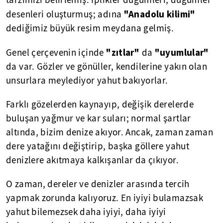
tarzımızı belirlemiş. İplikler düğümleri, düğümler
"Anadolu kilimi"
desenleri oluşturmuş; adına
dediğimiz büyük resim meydana gelmiş.
"zıtlar"
"uyumlular"
Genel çerçevenin içinde
da
da var. Gözler ve gönüller, kendilerine yakın olan
unsurlara meylediyor yahut bakıyorlar.
Farklı gözelerden kaynayıp, değişik derelerde
buluşan yağmur ve kar suları; normal şartlar
altında, bizim denize akıyor. Ancak, zaman zaman
dere yatağını değiştirip, başka göllere yahut
denizlere akıtmaya kalkışanlar da çıkıyor.
O zaman, dereler ve denizler arasında tercih
yapmak zorunda kalıyoruz. En iyiyi bulamazsak
yahut bilemezsek daha iyiyi, daha iyiyi