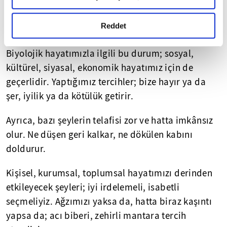
Zehirli mantarlardan birini kanımıza
okumak ve sitemizi ziyaretiniz kapsamında
gerçekleştirilen veri işleme faaliyetleri ile ilgili daha
karıştırdığımızda ise ömrümüz sona eriyor ve
detaylı bilgi almak için lütfen
tıklayınız.
Reddet
ölüyoruz.
Biyolojik hayatımızla ilgili bu durum; sosyal,
kültürel, siyasal, ekonomik hayatımız için de
geçerlidir. Yaptığımız tercihler; bize hayır ya da
şer, iyilik ya da kötülük getirir.
Ayrıca, bazı şeylerin telafisi zor ve hatta imkânsız
olur. Ne düşen geri kalkar, ne dökülen kabını
doldurur.
Kişisel, kurumsal, toplumsal hayatımızı derinden
etkileyecek şeyleri; iyi irdelemeli, isabetli
seçmeliyiz. Ağzımızı yaksa da, hatta biraz kaşıntı
yapsa da; acı biberi, zehirli mantara tercih