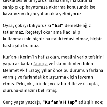
şevkle seslendiriyoruz. Manasına, maksadına
sahip çıkıp hayatımıza aktarma konusunda ise
kavanozun dışını yalamakla yetiniyoruz.
"bal"
Oysa, çok iyi biliyoruz ki
demekle ağız
tatlanmaz. Reçeteyi okur ama ilacı alıp
kullanmazsak; hiçbir hastalık tedavi olmaz, hiçbir
hasta şifa bulmaz.
Kur'an-ı Kerim'in hafızı olan, mealini verip tefsirini
yapacak kadar
Arapça
ve İslami ilimleri bilen
Mehmet Akif Ersoy; yıllar önce bu durumun farkına
varmış ve farkındalık oluşturmak için feveran
etmiş. Pek çok şiirinde; veciz bir dille ve üslupla,
olurunu-olmazını belirtmiş.
"Kur'an'a Hitap"
Genç yaşta yazdığı,
adlı şiirinde;