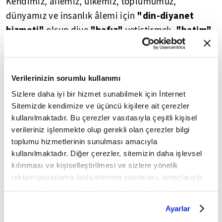
Kendimiz, ailemiz, ülkemiz, toplumumuz,
"din-diyanet
dünyamız ve insanlık âlemi için
hizmeti"
"hafız"
"hatim"
olsun diye
yetiştirmek,
"mukabele"
indirmek,
meclisleri düzenlemek;
elbette iyi, güzel, doğru şeylerdir. Ancak, en az bu
"muhafız
kadar ve hatta bundan daha fazla;
Verilerinizin sorumlu kullanımı
yetiştirmek"
, manasına ve maksadına vakıf olup
Sizlere daha iyi bir hizmet sunabilmek için İnternet
"hayata geçirmek"
için gayret gösterilmeli,
Sitemizde kendimize ve üçüncü kişilere ait çerezler
seferberlik ilan edilmelidir.
kullanılmaktadır. Bu çerezler vasıtasıyla çeşitli kişisel
verileriniz işlenmekte olup gerekli olan çerezler bilgi
Bir başka ifadeyle; bize gönderilen bu mukaddes
toplumu hizmetlerinin sunulması amacıyla
mektubu, onu getiren elçinin okuduğu gibi okumalı
kullanılmaktadır. Diğer çerezler, sitemizin daha işlevsel
kılınması ve kişiselleştirilmesi ve sizlere yönelik
ve anladığı gibi anlamalıyız. Peygamber(sav)'in ve
reklam/pazarlama faaliyetlerinin yapılması, amaçlarıyla
ashabının yaptığı gibi; ayet ayet-sure sure idrak
sınırlı olarak açık rızanız dahilinde kullanılacaktır.
edip, hayata uygulamalıyız.
Çerezlere ilişkin tercihlerinizi çerez paneli vasıtasıyla
Ayarlar
belirleyebilirsiniz. Çerezlere ilişkin detaylı bilgi için
Cevizin yeşil kabuğunu soyup, tahta kabuğunu