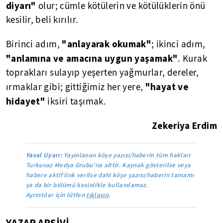
diyarı"
olur; cümle kötülerin ve kötülüklerin önü
kesilir, beli kırılır.
"anlayarak okumak"
Birinci adım,
; ikinci adım,
"anlamına ve amacına uygun yaşamak"
. Kurak
toprakları sulayıp yeşerten yağmurlar, dereler,
"hayat ve
ırmaklar gibi; gittiğimiz her yere,
hidayet"
iksiri taşımak.
Zekeriya Erdim
Yasal Uyarı:
Yayınlanan köşe yazısı/haberin tüm hakları
Turkuvaz Medya Grubu’na aittir. Kaynak gösterilse veya
habere aktif link verilse dahi köşe yazısı/haberin tamamı
ya da bir bölümü kesinlikle kullanılamaz.
Ayrıntılar için lütfen
tıklayın
.
YAZAR ARŞİVİ