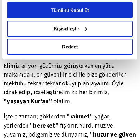
Ayarlar butonuna tıklayabilir,
Çerez Bilgilendirme
kırarak içini elde edemezsek; sözden manaya,
Metnimizi ziyaret edebilirsiniz.
Tümünü Kabul Et
manadan maksada ulaşamaz ve menzili
6698 sayılı Kişisel Verilerin Korunması Kanunu uyarınca
bulamayız. İlimde, imanda, amelde, tavırda
hazırlanmış olan İnternet Sitesi Aydınlatma Metnimizi
Kişiselleştir
okumak ve sitemizi ziyaretiniz kapsamında
"Allah'ın kulu,
tevhidi yakalayamazsak;
gerçekleştirilen veri işleme faaliyetleri ile ilgili daha
Peygamber'in ümmeti"
sıfatını alıp, hakiki
detaylı bilgi almak için lütfen
tıklayınız.
Reddet
müminler olamayız.
Elimiz eriyor, gözümüz görüyorken en yüce
makamdan, en güvenilir elçi ile bize gönderilen
mektubu tekrar tekrar okuyup anlayalım. Öyle
idrak edip, içselleştirelim ki; her birimiz,
"yaşayan Kur'an"
olalım.
"rahmet"
İşte o zaman; göklerden
yağar,
"bereket"
yerlerden
fışkırır. Yurdumuz ve
"huzur ve güven
yuvamız, bölgemiz ve dünyamız,