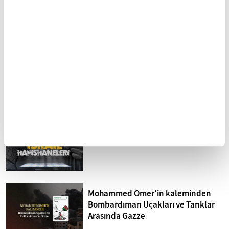
FİKRİYAT GÜNDEM
Tümü
Kuzey Kıbrıs'ta siyonizm tehdidi
Sistematik işkence İsrail
hapishaneleri
Mohammed Omer'in kaleminden
Bombardıman Uçakları ve Tanklar
Arasında Gazze