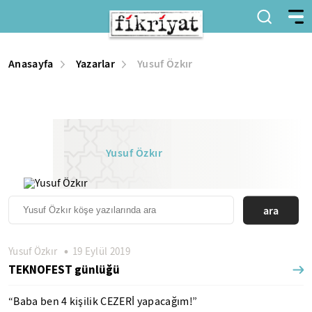
Anasayfa
Yazarlar
Yusuf Özkır
Yusuf Özkır
ara
Yusuf Özkır
19 Eylül 2019
TEKNOFEST günlüğü
“Baba ben 4 kişilik CEZERİ yapacağım!”