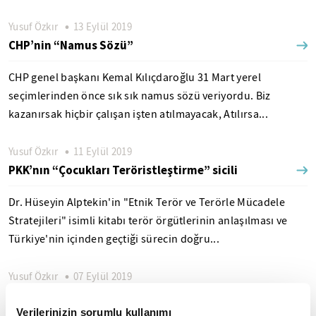
Yusuf Özkır
13 Eylül 2019
CHP’nin “Namus Sözü”
CHP genel başkanı Kemal Kılıçdaroğlu 31 Mart yerel
seçimlerinden önce sık sık namus sözü veriyordu. Biz
kazanırsak hiçbir çalışan işten atılmayacak, Atılırsa...
Yusuf Özkır
11 Eylül 2019
PKK’nın “Çocukları Teröristleştirme” sicili
Dr. Hüseyin Alptekin'in "Etnik Terör ve Terörle Mücadele
Stratejileri" isimli kitabı terör örgütlerinin anlaşılması ve
Türkiye'nin içinden geçtiği sürecin doğru...
Yusuf Özkır
07 Eylül 2019
HDP destekçisi Türklerin sessizliği
Verilerinizin sorumlu kullanımı