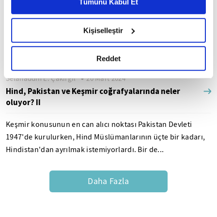
Metnimizi ziyaret edebilirsiniz.
Tümünü Kabul Et
İslamcılık siyaseti bitti mi, yeni mi başlıyor? -1-
6698 sayılı Kişisel Verilerin Korunması Kanunu uyarınca
hazırlanmış olan İnternet Sitesi Aydınlatma Metnimizi
31 Mart 2024 günü 'Türkiye'de yapılan mahallî seçimler, Batı
Kişiselleştir
okumak ve sitemizi ziyaretiniz kapsamında
dünyasında büyük sevinç dalgası oluşturdu ve hattâ daha da
gerçekleştirilen veri işleme faaliyetleri ile ilgili daha
ileri gidilerek bazı medya organlarında...
detaylı bilgi almak için lütfen
tıklayınız.
Reddet
Selahaddin E. Çakırgil
20 Mart 2024
Hind, Pakistan ve Keşmir coğrafyalarında neler
oluyor? II
Keşmir konusunun en can alıcı noktası Pakistan Devleti
1947'de kurulurken, Hind Müslümanlarının üçte bir kadarı,
Hindistan'dan ayrılmak istemiyorlardı. Bir de...
Daha Fazla