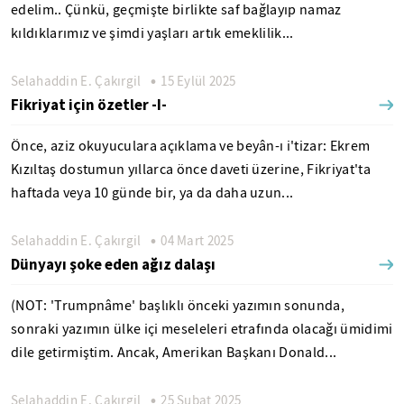
edelim.. Çünkü, geçmişte birlikte saf bağlayıp namaz
kıldıklarımız ve şimdi yaşları artık emeklilik...
Selahaddin E. Çakırgil
15 Eylül 2025
Fikriyat için özetler -I-
Önce, aziz okuyuculara açıklama ve beyân-ı i'tizar: Ekrem
Kızıltaş dostumun yıllarca önce daveti üzerine, Fikriyat'ta
haftada veya 10 günde bir, ya da daha uzun...
Selahaddin E. Çakırgil
04 Mart 2025
Dünyayı şoke eden ağız dalaşı
(NOT: 'Trumpnâme' başlıklı önceki yazımın sonunda,
sonraki yazımın ülke içi meseleleri etrafında olacağı ümidimi
dile getirmiştim. Ancak, Amerikan Başkanı Donald...
Selahaddin E. Çakırgil
25 Şubat 2025