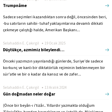
Trumpnâme
Sadece seçimleri kazandıktan sonra değil, öncesinden beri,
-bu satırların sahibi- tuhaf yaklaşımlarına devamlı dikkati
çekmeye çalıştığı halde, Amerikan Başkanı...
Selahaddin E. Çakırgil
19 Ocak 2025
Düştükçe, azmimiz bileylendi…
Önceki yazımızın yayınlandığı günlerde, Suriye'de sadece
korkunç ve kanlı bir diktatörlük rejiminin beklenmeyen bir
sür'atle ve bir o kadar da kansız ve de zafer...
Selahaddin E. Çakırgil
13 Aralık 2024
Gün doğmadan neler doğar
(Önce bir beyân-ı i'tizâr.. Yıllardır yazmakta olduğum