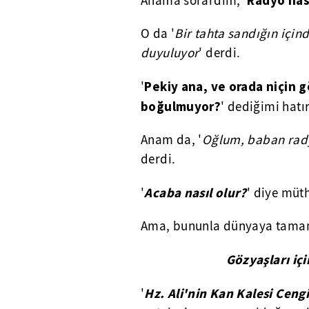
Radyo nası
Anama sorardım, '
O da '
Bir tahta sandığın için
duyuluyor
' derdi.
Pekiy ana, ve orada niçin 
'
boğulmuyor?
' dediğimi hatı
Anam da, '
Oğlum, baban rady
derdi.
Acaba nasıl olur?
'
' diye müth
Ama, bununla dünyaya tamam
Gözyaşları iç
Hz. Ali'nin Kan Kalesi Ceng
'