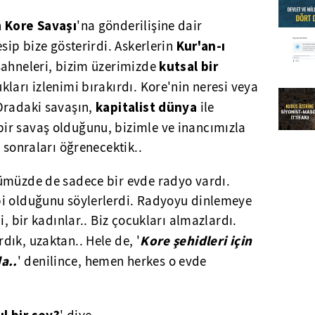
Kore Savaşı
n
'na gönderilişine dair
Kur'an-ı
sip bize gösterirdi. Askerlerin
kutsal bir
sahneleri, bizim üzerimizde
kları izlenimi bırakırdı. Kore'nin neresi veya
kapitalist dünya
Oradaki savaşın,
ile
ir savaş olduğunu, bizimle ve inancımızla
 sonraları öğrenecektik..
ümüzde de sadece bir evde radyo vardı.
bi olduğunu söylerlerdi. Radyoyu dinlemeye
i, bir kadınlar.. Biz çocukları almazlardı.
Kore şehidleri için
ık, uzaktan.. Hele de, '
a..
' denilince, hemen herkes o evde