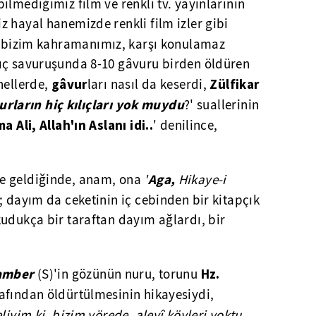
ilmediğimiz film ve renkli tv. yayınlarının
 hayal hanemizde renkli film izler gibi
bizim kahramanımız, karşı konulamaz
ıç savuruşunda 8-10 gâvuru birden öldüren
gâvur
Zülfikar
nellerde,
ları nasıl da keserdi,
vurların hiç kılıçları yok muydu
?' suallerinin
a Ali, Allah'ın Aslanı idi..
' denilince,
Aga,
e geldiğinde, anam, ona
'
Hikaye-i
r; dayım da ceketinin iç cebinden bir kitapçık
udukça bir taraftan dayım ağlardı, bir
amber
Hz.
(S)'in gözünün nuru, torunu
rafından öldürtülmesinin hikayesiydi,
liyim ki, bizim yörede, alevî köyleri yoktu,