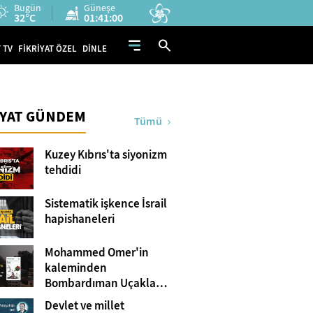
Bugün
Güneşe
32°C
01:40:59
 TV
FİKRİYAT ÖZEL
DİNLE
İYAT GÜNDEM
Tümü
Kuzey Kıbrıs'ta siyonizm
tehdidi
Sistematik işkence İsrail
hapishaneleri
Mohammed Omer'in
kaleminden
Bombardıman Uçakları
ve Tanklar Arasında
Devlet ve millet