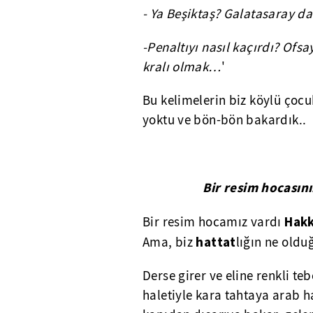
- Ya Beşiktaş? Galatasaray da 
-Penaltıyı nasıl kaçırdı? Ofsay
kralı olmak…
'
Bu kelimelerin biz köylü çoc
yoktu ve bön-bön bakardık..
Bir resim hocasın
Hakk
Bir resim hocamız vardı
hattat
Ama, biz
lığın ne old
Derse girer ve eline renkli te
haletiyle kara tahtaya arab ha