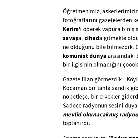
Öğretmenimiz, askerlerimizi
fotoğraflarını gazetelerden ke
Kerim'
i öperek vapura biniş 
savaş
cihad
a,
a gitmekte oldu
ne olduğunu bile bilmezdik. 
komünist dünya
arasındaki b
bir ilgisinin olmadığını çoook
Gazete filan görmezdik.. Köy
Kocaman bir tahta sandık gi
nöbetleşe, bir erkekler giderd
Sadece radyonun sesini duyard
mevlid okunacakmış radyod
toplanırdı.