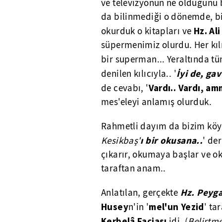
ve televizyonun ne olduğunu b
da bilinmediği o dönemde, biz
Hz. Ali
okurduk o kitapları ve
süpermenimiz olurdu. Her kıl
bir superman... Yeraltında tü
İyi de, ga
denilen kılıcıyla.. '
Vardı.. Vardı, amm
de cevabı, '
mes'eleyi anlamış olurduk.
Rahmetli dayım da bizim köy
ı bir okusana..
Kesikbaş'
' de
çıkarır, okumaya başlar ve ok
taraftan anam..
Hz. Peyg
Anlatılan, gerçekte
Husey
mel'un Yezid
n'in '
' ta
Kerbelâ Faciası
idi. (
Belirtme