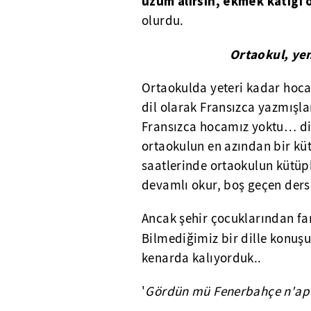
üzüm alırsın, ekmek katığı o
olurdu.
Ortaokul, ye
Ortaokulda yeteri kadar hoca
dil olarak Fransızca yazmışlar
Fransızca hocamız yoktu… diğ
ortaokulun en azından bir kü
saatlerinde ortaokulun kütüp
devamlı okur, boş geçen ders
Ancak şehir çocuklarından fark
Bilmediğimiz bir dille konuşu
kenarda kalıyorduk..
'
Gördün mü Fenerbahçe n'apt