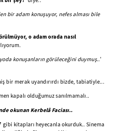
l bir şey?
' diye..
den bir adam konuşuyor, nefes alması bile
görülmüyor, o adam orada nasıl
rlıyorum.
oda konuşanların görüleceğini duymuş..
'
iş bir merak uyandırırdı bizde, tabiatiyle...
en kapalı olduğumuz sanılmamalı..
inde okunan Kerbelâ Faciası..
i
' gibi kitapları heyecanla okurduk.. Sinema