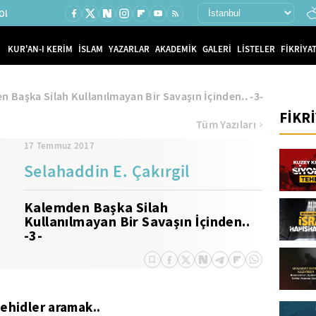
Ol
KUR'AN-I KERİM
İSLAM
YAZARLAR
AKADEMİK
GALERİ
LİSTELER
FİKRİYAT
 Başka Silah Kullanılmayan Bir Savaşın İçinden.. -3-
FİKR
Tüm Yazıları
17 Temmuz 2017
Selahaddin E. Çakırgil
Kalemden Başka Silah
Kullanılmayan Bir Savaşın İçinden..
-3-
ehidler aramak..