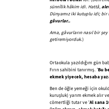
ale
sünnîlik hâkim idi. Hattâ,
Dünyamız iki kutuplu idi; bir
gâvurlar..
Ama, gâvurların nasıl bir şey
getiremiyorduk.
)
Ortaokula yazıldığım gün bab
Bu b
Fırın sahibini tanırmış. '
ekmek yiyecek, hesaba yaza
Ben de öğle yemeği için okulda
kuruşluk) yarım ekmek alır v
Al sana 
cömertliği tutar ve '