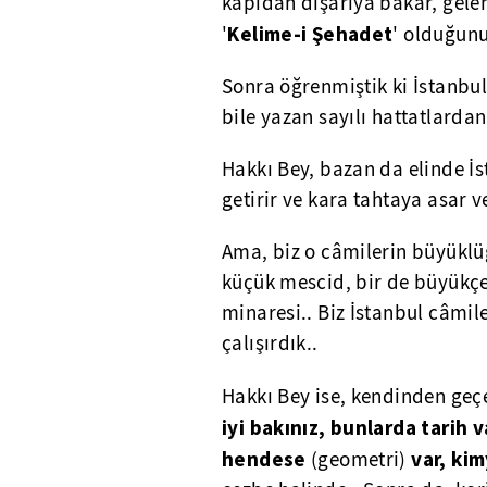
kapıdan dışarıya bakar, gelen
Kelime-i Şehadet
'
' olduğunu
Sonra öğrenmiştik ki İstanbu
bile yazan sayılı hattatlarda
Hakkı Bey, bazan da elinde İs
getirir ve kara tahtaya asar v
Ama, biz o câmilerin büyükl
küçük mescid, bir de büyükçe
minaresi.. Biz İstanbul câmi
çalışırdık..
Hakkı Bey ise, kendinden geçe
iyi bakınız, bunlarda tarih v
hendese
var, kim
(geometri)