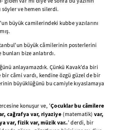
- giden var mı diye ve sonra bu yazının
 söyler ve hemen silerdi.
l'un büyük camilerindeki kubbe yazılarını
nmış.
tanbul'un büyük câmilerinin posterlerini
e bunları bize anlatırdı.
üğünü anlayamazdık. Çünkü Kavak'da biri
 bir câmi vardı, kendine özgü güzel de bir
lerinin büyüklüğünü bu camiyle kıyaslamaya
Çocuklar bu câmilere
rcesine konuşur ve, '
ar, cağrafya var, riyaziye
var,
(matematik)
ya var, fizik var, müzik var..
' derdi, bir