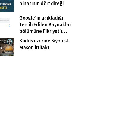
Gazze
binasının dört direği
Google'ın açıkladığı
Tercih Edilen Kaynaklar
bölümüne Fikriyat'ı
eklemeyi unutmayın!
Kudüs üzerine Siyonist-
Mason ittifakı