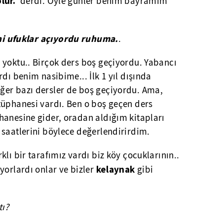
lur.
' derdi. Öyle günler benim bayramım
ni ufuklar açıyordu ruhuma.
.
 yoktu.. Birçok ders boş geçiyordu. Yabancı
dı benim nasibime... İlk 1 yıl dışında
er bazı dersler de boş geçiyordu. Ama,
tüphanesi vardı. Ben o boş geçen ders
hanesine gider, oradan aldığım kitapları
 saatlerini böylece değerlendirirdim.
lı bir tarafımız vardı biz köy çocuklarının..
kelaynak
yorlardı onlar ve bizler
gibi
ı?