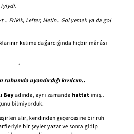
iyiydi.
t .. Frikik, Lefter, Metin.. Gol yemek ya da gol
uklarının kelime dağarcığında hiçbir mânâsı
*
ın ruhumda uyandırdığı kıvılcım..
ı Bey
hattat
adında, aynı zamanda
imiş..
uğunu bilmiyorduk.
beşirleri alır, kendinden geçercesine bir ruh
rfleriyle bir şeyler yazar ve sonra gidip