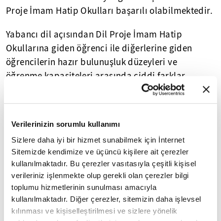
Proje İmam Hatip Okulları başarılı olabilmektedir.
Yabancı dil açısından Dil Proje İmam Hatip
Okullarına giden öğrenci ile diğerlerine giden
öğrencilerin hazır bulunuşluk düzeyleri ve
öğrenme kapasiteleri arasında ciddi farklar
bulunmaktadır. Bu ise esnek eğitim programı
tasarlayabilmeyi ve okul liderliğini çok daha öne
çıkarmaktadır.
Verilerinizin sorumlu kullanımı
YÜKSEKÖĞRETİM
KURUMLARIYLA İŞ
Sizlere daha iyi bir hizmet sunabilmek için İnternet
Sitemizde kendimize ve üçüncü kişilere ait çerezler
BİRLİKLERİNİN GÜÇLENDİRİLMESİ
kullanılmaktadır. Bu çerezler vasıtasıyla çeşitli kişisel
verileriniz işlenmekte olup gerekli olan çerezler bilgi
Vizyon Belgesi'nin İmam Hatip Okullarıyla ilgili
toplumu hizmetlerinin sunulması amacıyla
öne çıkardığı üçüncü hedef, bu okulların
kullanılmaktadır. Diğer çerezler, sitemizin daha işlevsel
üniversitelerle ve özellikle ilahiyat fakülteleriyle
kılınması ve kişiselleştirilmesi ve sizlere yönelik