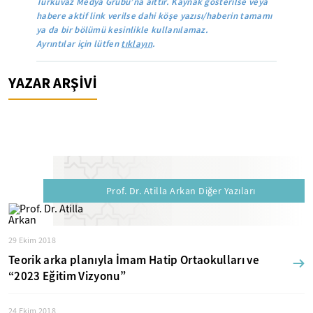
Turkuvaz Medya Grubu’na aittir. Kaynak gösterilse veya
habere aktif link verilse dahi köşe yazısı/haberin tamamı
ya da bir bölümü kesinlikle kullanılamaz.
Ayrıntılar için lütfen
tıklayın
.
YAZAR ARŞİVİ
Prof. Dr. Atilla Arkan Diğer Yazıları
29 Ekim 2018
Teorik arka planıyla İmam Hatip Ortaokulları ve
“2023 Eğitim Vizyonu”
24 Ekim 2018