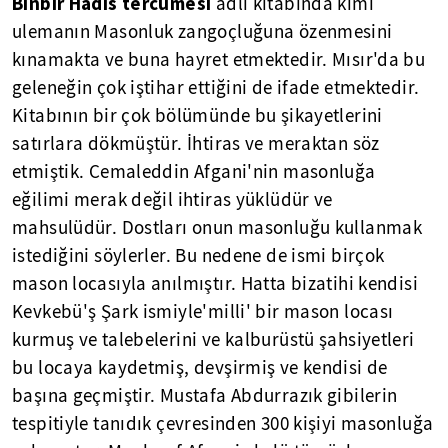
Binbir Hadis tercümesi
adlı kitabında kimi
ulemanın Masonluk zangoçluğuna özenmesini
kınamakta ve buna hayret etmektedir. Mısır'da bu
geleneğin çok iştihar ettiğini de ifade etmektedir.
Kitabının bir çok bölümünde bu şikayetlerini
satırlara dökmüştür. İhtiras ve meraktan söz
etmiştik. Cemaleddin Afgani'nin masonluğa
eğilimi merak değil ihtiras yüklüdür ve
mahsulüdür. Dostları onun masonluğu kullanmak
istediğini söylerler. Bu nedene de ismi birçok
mason locasıyla anılmıştır. Hatta bizatihi kendisi
Kevkebü'ş Şark ismiyle'milli' bir mason locası
kurmuş ve talebelerini ve kalburüstü şahsiyetleri
bu locaya kaydetmiş, devşirmiş ve kendisi de
başına geçmiştir. Mustafa Abdurrazık gibilerin
tespitiyle tanıdık çevresinden 300 kişiyi masonluğa