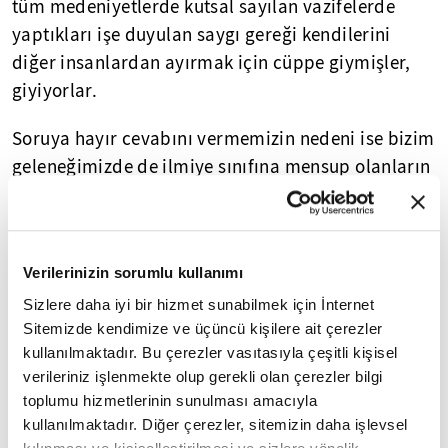
tüm medeniyetlerde kutsal sayılan vazifelerde
yaptıkları işe duyulan saygı gereği kendilerini
diğer insanlardan ayırmak için cüppe giymişler,
giyiyorlar.
Soruya hayır cevabını vermemizin nedeni ise bizim
geleneğimizde de ilmiye sınıfına mensup olanların
yani üniversite hocalarının cüppe giymeleri.
Kadılar ilmiye sınıfının direği oldukları için cüppe
giyerler. Ulemanın bürokratlardan ayırt edilmesini
Verilerinizin sorumlu kullanımı
sağlayan şey ilmiye sınıfına mahsus cübbelerin ve
sarıkların şekil ve renkleridir. Hatta bir müderrisin
Sizlere daha iyi bir hizmet sunabilmek için İnternet
Sitemizde kendimize ve üçüncü kişilere ait çerezler
cüppesine ve sarığına bakarak kaçıncı derece
kullanılmaktadır. Bu çerezler vasıtasıyla çeşitli kişisel
müderris olduğunu anlarsınız. Çünkü 50-60 akçe
verileriniz işlenmekte olup gerekli olan çerezler bilgi
günlük alan müderrisler ile bunun altındaki
toplumu hizmetlerinin sunulması amacıyla
müderrislerin kıyafetleri ve sarıkları farklı idi. Her
kullanılmaktadır. Diğer çerezler, sitemizin daha işlevsel
şeyin bir kurala ve geleneğe bağlı olduğu