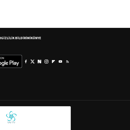
R
GİZLİLİK BİLDİRİMİ
KÜNYE