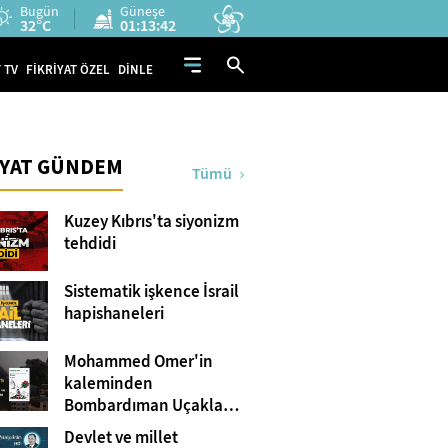
Bugün
Güneşe
32°C
01:13:41
 TV
FİKRİYAT ÖZEL
DİNLE
İYAT GÜNDEM
Tümü
Kuzey Kıbrıs'ta siyonizm
tehdidi
Sistematik işkence İsrail
hapishaneleri
Mohammed Omer'in
kaleminden
Bombardıman Uçakları
ve Tanklar Arasında
Devlet ve millet