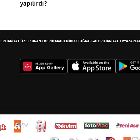
yapılırdı?
LER
FİKRİYAT ÖZEL
KURAN-I KERİM
AKADEMİK
FOTOĞRAF
GALERİ
FİKRİYAT TV
YAZARLA