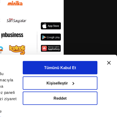
Tümünü Kabul Et
Bu
amacıyla
Kişiselleştir
ma
ez paneli
Reddet
i ziyaret
KETİ
e