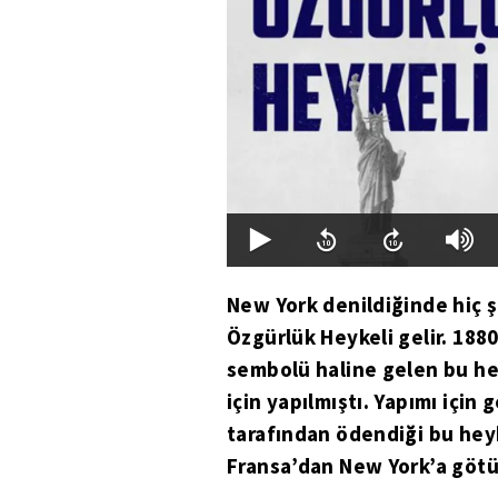
New York denildiğinde hiç şü
Özgürlük Heykeli gelir. 1880’
sembolü haline gelen bu he
için yapılmıştı. Yapımı için 
tarafından ödendiği bu hey
Fransa’dan New York’a götü