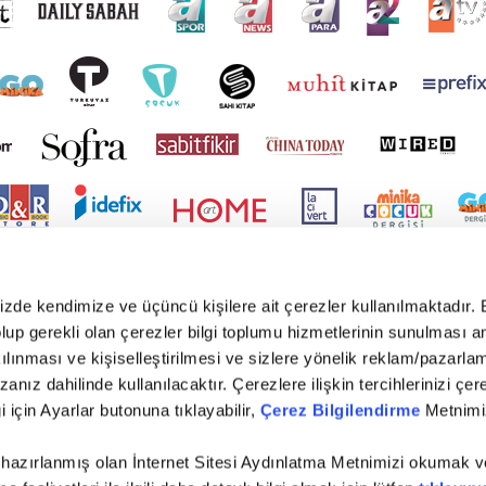
mizde kendimize ve üçüncü kişilere ait çerezler kullanılmaktadır. 
e olup gerekli olan çerezler bilgi toplumu hizmetlerinin sunulması 
kılınması ve kişiselleştirilmesi ve sizlere yönelik reklam/pazarla
zanız dahilinde kullanılacaktır. Çerezlere ilişkin tercihlerinizi çer
gi için Ayarlar butonuna tıklayabilir,
Çerez Bilgilendirme
Metnimiz
yright © 2026 Tüm hakları saklıdır. TURKUVAZ HABERLEŞME VE YAYINCILIK ANONİM ŞİR
 hazırlanmış olan İnternet Sitesi Aydınlatma Metnimizi okumak v