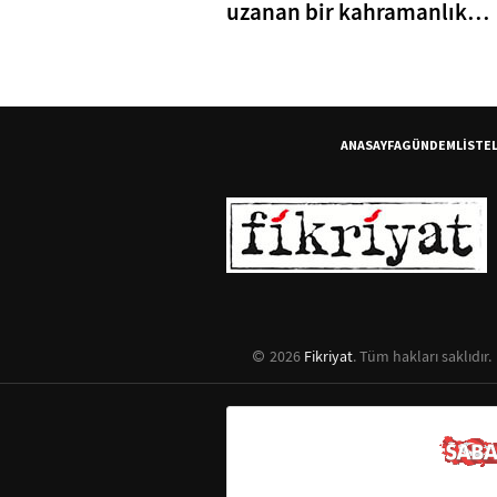
uzanan bir kahramanlık
hikayesi
ANASAYFA
GÜNDEM
LİSTE
2026
Fikriyat
. Tüm hakları saklıdır.