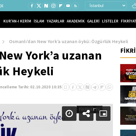
Ol
KUR'AN-I KERİM
İSLAM
YAZARLAR
AKADEMİK
GALERİ
LİSTELER
FİKRİYAT
Osmanlı’dan New York’a uzanan öykü: Özgürlük Heykeli
FİKR
New York’a uzanan
ük Heykeli
ncelleme Tarihi:
02.10.2020 10:35