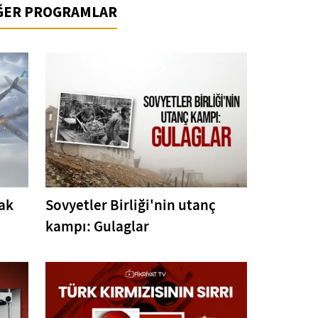
İĞER PROGRAMLAR
çak
Sovyetler Birliği'nin utanç
kampı: Gulaglar